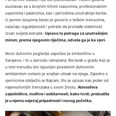
suočavao se s brojnim ličnim izazovima, profesionalnim
usponima i padovima, kao i periodima unutrašnje borbe.
U javnim istupima često je govorio o teškim trenucima,
osjećaju izgubljenosti i potrebi da pronađe stabilnost
izvan svijeta estrade.
Upravo ta potraga za unutrašnjim
mirom, prema njegovim riječima, odvela ga je ka vjeri.
Novo duhovno poglavlje započeo je simbolično u
Sarajevo
, i to u periodu ramazana. Boravak u gradu koji je
u tom trenutku bio ispunjen posebnim duhovnim
ambijentom ostavio je snažan utisak na njega. Zajedno s
vjernicima obilježio je Bajram, što je opisao kao jedan od
najemotivnijih trenutaka u svom životu.
Atmosfera
zajedništva, molitve i solidarnosti, kako tvrdi, probudila
je u njemu osjećaj pripadnosti i novog početka.