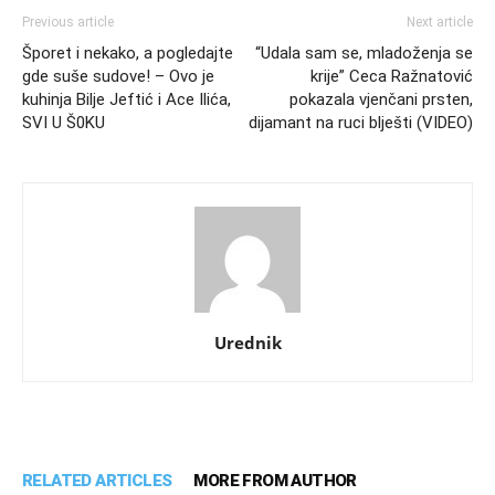
Previous article
Next article
Šporet i nekako, a pogledajte
“Udala sam se, mladoženja se
gde suše sudove! – Ovo je
krije” Ceca Ražnatović
kuhinja Bilje Jeftić i Ace Ilića,
pokazala vjenčani prsten,
SVI U Š0KU
dijamant na ruci blješti (VIDEO)
Urednik
RELATED ARTICLES
MORE FROM AUTHOR