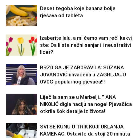
Deset tegoba koje banana bolje
rješava od tableta
Izaberite lalu, a mi ćemo vam reći kakvi
ste: Da li ste nežni sanjar ili neustrašivi
lider?
BRZ0 GA JE ZAB0RAVlLA: SUZANA
J0VAN0VIĆ uhvaćena u ZAGRLJAJU
0V0G popularnog pjevača!!!
Liječila sam se u Marbelji…” ANA
NlK0LlĆ digla naciju na noge! Pjevačica
otkrila šok detalje iz života!
SVl SE KUNU U TRlK K0Jl UKLANJA
KAMENAC: 0stavite da stoji 20 minuta