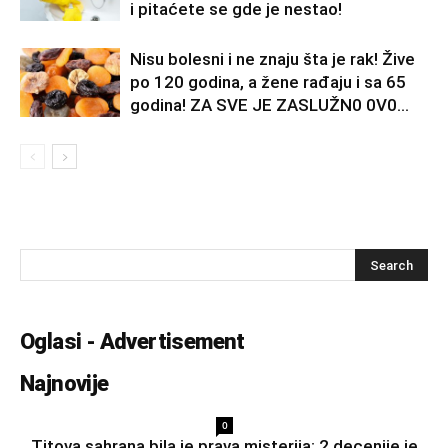
i pitaćete se gde je nestao!
Nisu bolesni i ne znaju šta je rak! Žive
po 120 godina, a žene rađaju i sa 65
godina! ZA SVE JE ZASLUŽN0 0V0...
Oglasi - Advertisement
Najnovije
0
Titova sahrana bila je prava misterija: 2 decenije je