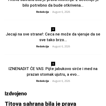
bilo potrebno da bude otkrivena...
Redakcija
-
August 6, 2026
0
Jecaji na sve strane!: Ceca ne može da vjeruje da se
sve tako brzo...
Redakcija
-
August 6, 2026
0
IZNENADIT ĆE VAS: Pijte jabukovo sirće i med na
prazan stomak ujutru, a evo...
Redakcija
-
August 6, 2026
Izdvojeno
Titova sahrana bila je prava