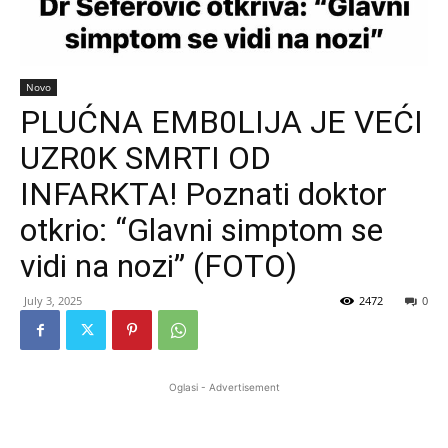
Novo
PLUĆNA EMB0LIJA JE VEĆI
UZR0K SMRTI OD
INFARKTA! Poznati doktor
otkrio: “Glavni simptom se
vidi na nozi” (FOTO)
July 3, 2025
2472
0
Oglasi - Advertisement