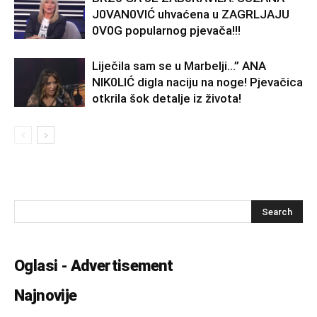
J0VAN0VIĆ uhvaćena u ZAGRLJAJU
0V0G popularnog pjevača!!!
Liječila sam se u Marbelji…” ANA
NlK0LlĆ digla naciju na noge! Pjevačica
otkrila šok detalje iz života!
Oglasi - Advertisement
Najnovije