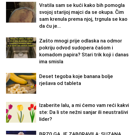
Vratila sam se kući kako bih pomogla
svojoj starijoj majci da se okupa. Čim
sam krenula prema njoj, trgnula se kao
da ću je...
Zašto mnogi prije odlaska na odmor
pokriju odvod sudopera čašom i
komadom papira? Stari trik koji i danas
ima smisla
Deset tegoba koje banana bolje
rješava od tableta
Izaberite lalu, a mi ćemo vam reći kakvi
ste: Da li ste nežni sanjar ili neustrašivi
lider?
BRZ0 GA JE ZAB0RAVlLA: SUZANA