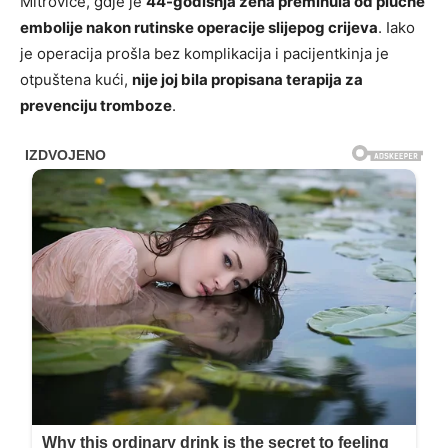
Mitrovice, gdje je
44-godišnja žena preminula od plućne
embolije nakon rutinske operacije slijepog crijeva
. Iako
je operacija prošla bez komplikacija i pacijentkinja je
otpuštena kući,
nije joj bila propisana terapija za
prevenciju tromboze
.