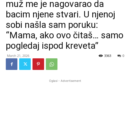
muž me je nagovarao da
bacim njene stvari. U njenoj
sobi našla sam poruku:
“Mama, ako ovo čitaš… samo
pogledaj ispod kreveta”
March 21, 2026
3363
0
Oglasi - Advertisement