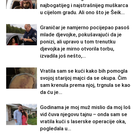
najbogatijeg i najstrašnijeg muškarca
u cijelom gradu. Ali ono što je Šeik...
Graničar je namjerno pocijepao pasoš
mlade djevojke, pokušavajući da je
ponizi, ali upravo u tom trenutku
djevojka je mirno otvorila torbu,
izvadila još nešto,...
Vratila sam se kući kako bih pomogla
svojoj starijoj majci da se okupa. Čim
sam krenula prema njoj, trgnula se kao
da ću je...
Godinama je moj muž mislio da moj loš
vid čuva njegovu tajnu – onda sam se
vratila kući s laserske operacije oka,
pogledala u...