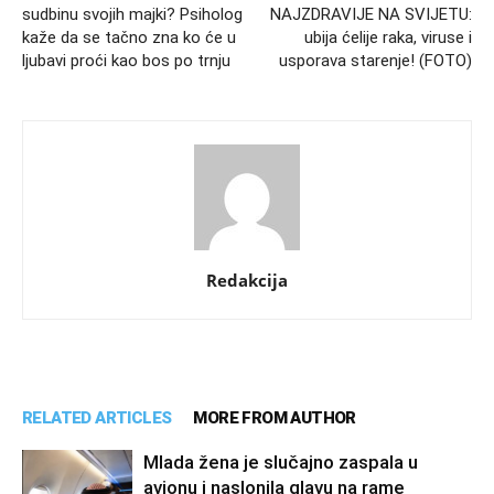
sudbinu svojih majki? Psiholog
NAJZDRAVIJE NA SVIJETU:
kaže da se tačno zna ko će u
ubija ćelije raka, viruse i
ljubavi proći kao bos po trnju
usporava starenje! (FOTO)
Redakcija
RELATED ARTICLES
MORE FROM AUTHOR
Mlada žena je slučajno zaspala u
avionu i naslonila glavu na rame