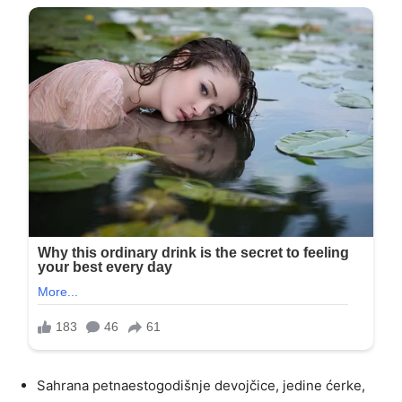
Sahrana petnaestogodišnje devojčice, jedine ćerke,