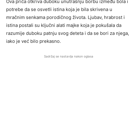
Ova priča otkriva duboku unutrašnju borbu između bola i
potrebe da se osvetli istina koja je bila skrivena u
mračnim senkama porodičnog života. Ljubav, hrabrost i
istina postali su ključni alati majke koja je pokušala da
razumije duboku patnju svog deteta i da se bori za njega,
iako je već bilo prekasno.
Sadržaj se nastavlja nakon oglasa