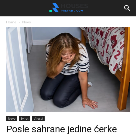
Home
Novo
Novo
Svijet
Vijesti
Posle sahrane jedine ćerke