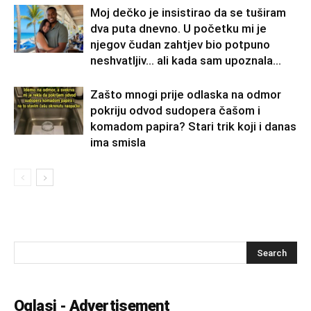
Moj dečko je insistirao da se tuširam
dva puta dnevno. U početku mi je
njegov čudan zahtjev bio potpuno
neshvatljiv… ali kada sam upoznala...
Zašto mnogi prije odlaska na odmor
pokriju odvod sudopera čašom i
komadom papira? Stari trik koji i danas
ima smisla
Oglasi - Advertisement