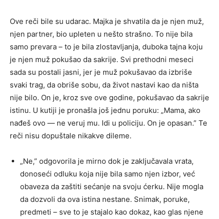
Ove reči bile su udarac. Majka je shvatila da je njen muž,
njen partner, bio upleten u nešto strašno. To nije bila
samo prevara – to je bila zlostavljanja, duboka tajna koju
je njen muž pokušao da sakrije. Svi prethodni meseci
sada su postali jasni, jer je muž pokušavao da izbriše
svaki trag, da obriše sobu, da život nastavi kao da ništa
nije bilo. On je, kroz sve ove godine, pokušavao da sakrije
istinu. U kutiji je pronašla još jednu poruku: „Mama, ako
nađeš ovo — ne veruj mu. Idi u policiju. On je opasan.” Te
reči nisu dopuštale nikakve dileme.
„Ne,” odgovorila je mirno dok je zaključavala vrata,
donoseći odluku koja nije bila samo njen izbor, već
obaveza da zaštiti sećanje na svoju ćerku. Nije mogla
da dozvoli da ova istina nestane. Snimak, poruke,
predmeti – sve to je stajalo kao dokaz, kao glas njene