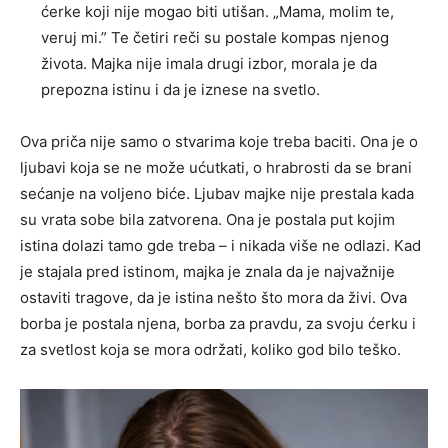
ćerke koji nije mogao biti utišan. „Mama, molim te,
veruj mi.” Te četiri reči su postale kompas njenog
života. Majka nije imala drugi izbor, morala je da
prepozna istinu i da je iznese na svetlo.
Ova priča nije samo o stvarima koje treba baciti. Ona je o
ljubavi koja se ne može ućutkati, o hrabrosti da se brani
sećanje na voljeno biće. Ljubav majke nije prestala kada
su vrata sobe bila zatvorena. Ona je postala put kojim
istina dolazi tamo gde treba – i nikada više ne odlazi. Kad
je stajala pred istinom, majka je znala da je najvažnije
ostaviti tragove, da je istina nešto što mora da živi. Ova
borba je postala njena, borba za pravdu, za svoju ćerku i
za svetlost koja se mora održati, koliko god bilo teško.