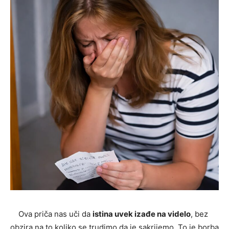
Ova priča nas uči da
istina uvek izađe na videlo
, bez
obzira na to koliko se trudimo da je sakrijemo. To je borba