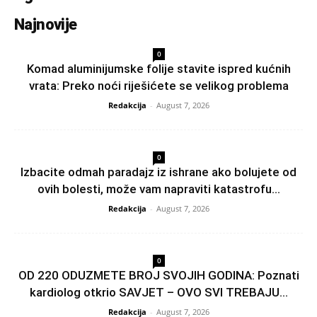
Najnovije
0
Komad aluminijumske folije stavite ispred kućnih
vrata: Preko noći riješićete se velikog problema
Redakcija
-
August 7, 2026
0
Izbacite odmah paradajz iz ishrane ako bolujete od
ovih bolesti, može vam napraviti katastrofu...
Redakcija
-
August 7, 2026
0
OD 220 ODUZMETE BROJ SVOJIH GODINA: Poznati
kardiolog otkrio SAVJET – OVO SVI TREBAJU...
Redakcija
-
August 7, 2026