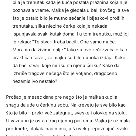
bila je trenutak kada je kuća postala praznina koja nije
poznavala vreme. Majka je gledala u beli kovčeg, a sve
što je ostalo bilo je mutno sećanje i bljeskovi prošlih
trenutaka, slika njezine ćerke koja je nekada
ispunjavala svaki kutak doma. I u tom trenutku, muž joj
je rekao: “Te stvari treba baciti. One samo muče.
Moramo da živimo dalje.” Iako su ove reči zvučale kao
praktičan savet, za majku su bile duboka izdaja. Kako
da baci stvari koje mirišu na njenu ćerku? Kako da
izbriše tragove nečega što je voljeno, dragoceno i
nezamislivo nestalo?
Prošao je mesec dana pre nego što je majka skupila
snagu da uđe u ćerkinu sobu. Na krevetu je sve bilo kao
što je bilo – prekrivač zategnut, sveske i olovke na stolu.
U vazduhu je ostao trag njenog parfema. Majka je uzimala
predmete, plakala nad njima, još uvek prepoznajući svaki