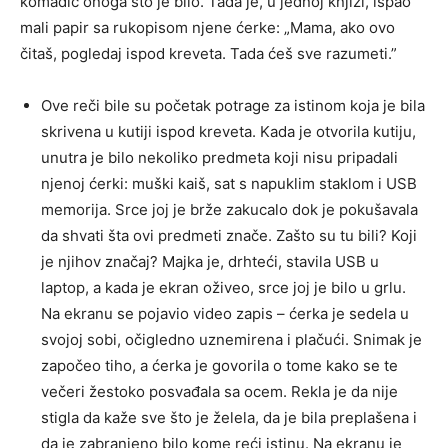
komadić onoga što je bilo. Tada je, u jednoj knjizi, ispao
mali papir sa rukopisom njene ćerke: „Mama, ako ovo
čitaš, pogledaj ispod kreveta. Tada ćeš sve razumeti.”
Ove reči bile su početak potrage za istinom koja je bila
skrivena u kutiji ispod kreveta. Kada je otvorila kutiju,
unutra je bilo nekoliko predmeta koji nisu pripadali
njenoj ćerki: muški kaiš, sat s napuklim staklom i USB
memorija. Srce joj je brže zakucalo dok je pokušavala
da shvati šta ovi predmeti znače. Zašto su tu bili? Koji
je njihov značaj? Majka je, drhteći, stavila USB u
laptop, a kada je ekran oživeo, srce joj je bilo u grlu.
Na ekranu se pojavio video zapis – ćerka je sedela u
svojoj sobi, očigledno uznemirena i plačući. Snimak je
započeo tiho, a ćerka je govorila o tome kako se te
večeri žestoko posvađala sa ocem. Rekla je da nije
stigla da kaže sve što je želela, da je bila preplašena i
da je zabranjeno bilo kome reći istinu. Na ekranu je