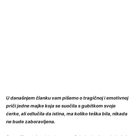
U današnjem članku vam pišemo o tragičnoj i emotivnoj
priči jedne majke koja se suočila s gubitkom svoje
ćerke, ali odlučila da istina, ma koliko teška bila, nikada
ne bude zaboravljena.