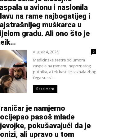
aspala u avionu i naslonila
lavu na rame najbogatijeg i
ajstrašnijeg muškarca u
ijelom gradu. Ali ono što je
eik...
August 4, 2026
0
Medicinska sestra od umora
zaspala na ramenu nepoznatog
putnika, a tek kasnije saznala zbog
čega su svi...
Read more
raničar je namjerno
ocijepao pasoš mlade
jevojke, pokušavajući da je
onizi, ali upravo u tom