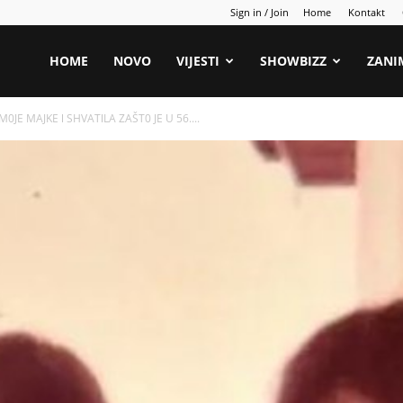
Sign in / Join
Home
Kontakt
HOME
NOVO
VIJESTI
SHOWBIZZ
ZANI
JE MAJKE l SHVATlLA ZAŠT0 JE U 56....