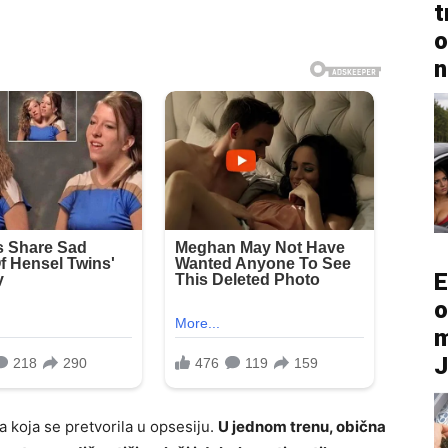
t
o
n
E
o
m
 koja se pretvorila u opsesiju.
U jednom trenu, obična