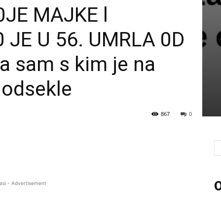
JE MAJKE l
 JE U 56. UMRLA 0D
a sam s kim je na
e odsekle
867
0
O
asi - Advertisement