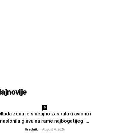
ajnovije
0
Mlada žena je slučajno zaspala u avionu i
naslonila glavu na rame najbogatijeg i...
Urednik
-
August 4, 2026