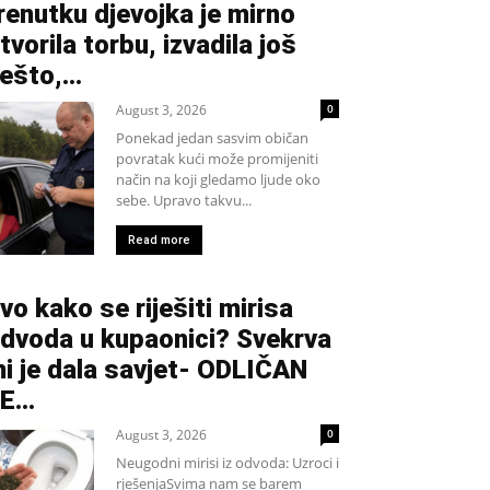
renutku djevojka je mirno
tvorila torbu, izvadila još
ešto,...
August 3, 2026
0
Ponekad jedan sasvim običan
povratak kući može promijeniti
način na koji gledamo ljude oko
sebe. Upravo takvu...
Read more
vo kako se riješiti mirisa
dvoda u kupaonici? Svekrva
i je dala savjet- ODLIČAN
JE…
August 3, 2026
0
Neugodni mirisi iz odvoda: Uzroci i
rješenjaSvima nam se barem