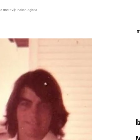
se nastavlja nakon oglasa
m
I
M