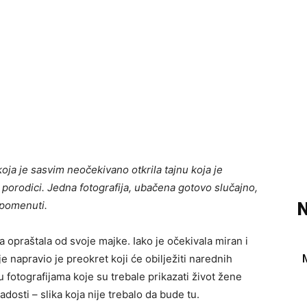
ja je sasvim neočekivano otkrila tajnu koja je
j porodici. Jedna fotografija, ubačena gotovo slučajno,
o pomenuti.
N
 opraštala od svoje majke. Iako je očekivala miran i
e napravio je preokret koji će obilježiti narednih
fotografijama koje su trebale prikazati život žene
adosti – slika koja nije trebalo da bude tu.