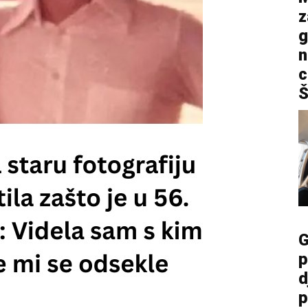
z
g
n
c
Š
G
p
d
p