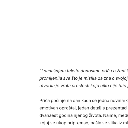
U današnjem tekstu donosimo priču o ženi ko
promijenila sve što je mislila da zna o svojo
otvorila je vrata prošlosti koju niko nije hti
Priča počinje na dan kada se jedna novinarka
emotivan oproštaj, jedan detalj s prezentacij
dvanaest godina njenog života. Naime, među 
kojoj se ukop pripremao, našla se slika iz ml