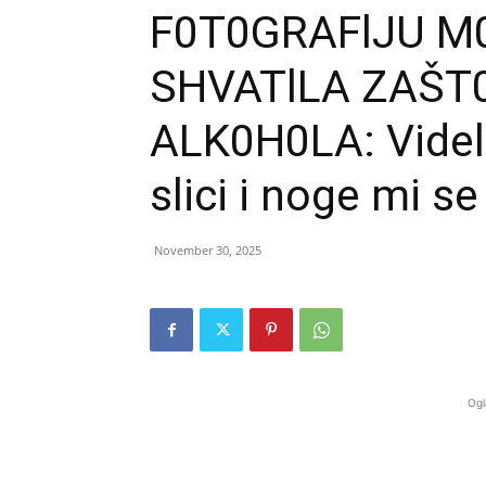
F0T0GRAFlJU M0
SHVATlLA ZAŠT0
ALK0H0LA: Videl
slici i noge mi s
November 30, 2025
Ogl