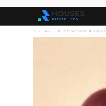
Kuće
Home
Novo
PR0NAŠLA SAM STARU F0T0GRAFlJU M0
za
sve