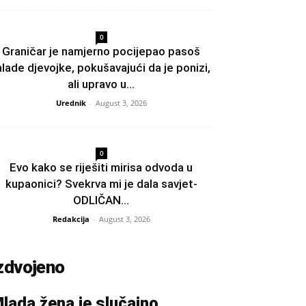
0
Graničar je namjerno pocijepao pasoš
lade djevojke, pokušavajući da je ponizi,
ali upravo u...
Urednik
-
August 3, 2026
0
Evo kako se riješiti mirisa odvoda u
kupaonici? Svekrva mi je dala savjet-
ODLIČAN...
Redakcija
-
August 3, 2026
zdvojeno
lada žena je slučajno