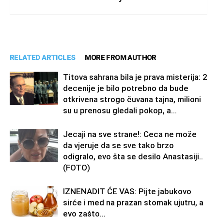
RELATED ARTICLES
MORE FROM AUTHOR
Titova sahrana bila je prava misterija: 2
decenije je bilo potrebno da bude
otkrivena strogo čuvana tajna, milioni
su u prenosu gledali pokop, a...
Jecaji na sve strane!: Ceca ne može
da vjeruje da se sve tako brzo
odigralo, evo šta se desilo Anastasiji..
(FOTO)
IZNENADIT ĆE VAS: Pijte jabukovo
sirće i med na prazan stomak ujutru, a
evo zašto…