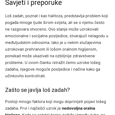
Savjeti i preporuke
Loš zadah, poznat i kao halitoza, predstavlja problem koji
pogađa mnoge ljude širom svijeta, ali se o njemu često
ne razgovara otvoreno. Ovo stanje može uzrokovati
emocionalne i socijalne posljedice, stvarajući nelagodu u
međuljudskim odnosima. Iako je u nekim slučajevima
uzrokovan prehranom ili lošom oralnom higijenom,
ponekad može ukazivati na ozbiljnije zdravstvene
probleme. U ovom članku istražit ćemo uzroke lošeg
zadaha, njegove moguće posljedice i načine kako ga
učinkovito kontrolirati.
Zašto se javlja loš zadah?
Postoji mnogo faktora koji mogu doprinijeti pojavi lošeg
zadaha. Prvi i najčešći uzrok je
nedovoljna oralna
higijena
. Kada se ostatci hrane zadrže između zuba, na