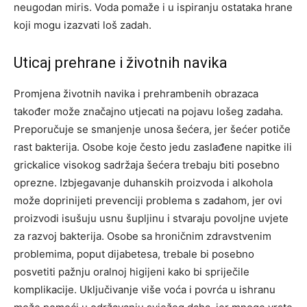
neugodan miris. Voda pomaže i u ispiranju ostataka hrane
koji mogu izazvati loš zadah.
Uticaj prehrane i životnih navika
Promjena životnih navika i prehrambenih obrazaca
također može značajno utjecati na pojavu lošeg zadaha.
Preporučuje se smanjenje unosa šećera, jer šećer potiče
rast bakterija. Osobe koje često jedu zaslađene napitke ili
grickalice visokog sadržaja šećera trebaju biti posebno
oprezne.
Izbjegavanje duhanskih proizvoda i alkohola
može doprinijeti prevenciji problema s zadahom, jer ovi
proizvodi isušuju usnu šupljinu i stvaraju povoljne uvjete
za razvoj bakterija. Osobe sa hroničnim zdravstvenim
problemima, poput dijabetesa, trebale bi posebno
posvetiti pažnju oralnoj higijeni kako bi spriječile
komplikacije.
Uključivanje više voća i povrća u ishranu