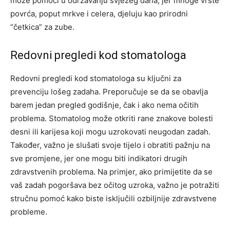
može pomoći u održavanju svježeg daha, jer mnoge vrste
povrća, poput mrkve i celera, djeluju kao prirodni
“četkica” za zube.
Redovni pregledi kod stomatologa
Redovni pregledi kod stomatologa su ključni za
prevenciju lošeg zadaha. Preporučuje se da se obavlja
barem jedan pregled godišnje, čak i ako nema očitih
problema. Stomatolog može otkriti rane znakove bolesti
desni ili karijesa koji mogu uzrokovati neugodan zadah.
Također, važno je slušati svoje tijelo i obratiti pažnju na
sve promjene, jer one mogu biti indikatori drugih
zdravstvenih problema. Na primjer, ako primijetite da se
vaš zadah pogoršava bez očitog uzroka, važno je potražiti
stručnu pomoć kako biste isključili ozbiljnije zdravstvene
probleme.