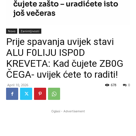
Novo
Zanimljivosti
Prije spavanja uvijek stavi
ALU F0LIJU ISP0D
KREVETA: Kad čujete ZB0G
ČEGA- uvijek ćete to raditi!
April 10, 2026
678
0
Oglasi - Advertisement