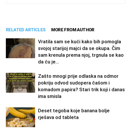
RELATED ARTICLES
MORE FROM AUTHOR
Vratila sam se kući kako bih pomogla
svojoj starijoj majci da se okupa. Čim
sam krenula prema njoj, trgnula se kao
da ću je...
Zašto mnogi prije odlaska na odmor
pokriju odvod sudopera čašom i
komadom papira? Stari trik koji i danas
ima smisla
Deset tegoba koje banana bolje
rješava od tableta