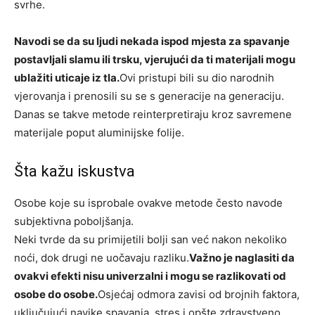
svrhe.
Navodi se da su ljudi nekada ispod mjesta za spavanje
postavljali slamu ili trsku, vjerujući da ti materijali mogu
ublažiti uticaje iz tla.
Ovi pristupi bili su dio narodnih
vjerovanja i prenosili su se s generacije na generaciju.
Danas se takve metode reinterpretiraju kroz savremene
materijale poput aluminijske folije.
Šta kažu iskustva
Osobe koje su isprobale ovakve metode često navode
subjektivna poboljšanja.
Neki tvrde da su primijetili bolji san već nakon nekoliko
noći, dok drugi ne uočavaju razliku.
Važno je naglasiti da
ovakvi efekti nisu univerzalni i mogu se razlikovati od
osobe do osobe.
Osjećaj odmora zavisi od brojnih faktora,
uključujući navike spavanja, stres i opšte zdravstveno