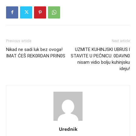
Previous article
Next article
Nikad ne sadi luk bez ovoga!
UZMlTE KUHlNJSKl UBRUS l
IMAT ĆEŠ REK0RDAN PRIN0S
STAVlTE U PEĆNlCU: 0DAVN0
nisam vidio bolju kuhinjsku
ideju!
Urednik