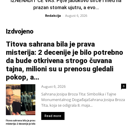
IZNENADIT ĆE VAS: Pijte jabukovo sirće i med na
prazan stomak ujutru, a evo...
Redakcija
-
August 6, 2026
Izdvojeno
Titova sahrana bila je prava
misterija: 2 decenije je bilo potrebno
da bude otkrivena strogo čuvana
tajna, milioni su u prenosu gledali
pokop, a...
August 6, 2026
0
Sahrana Josipa Broza Tita: Simbolika i Tajne
Monumentalnog DogađajaSahrana Josipa Broza
Tita, koja se odigrala 8. maja...
Read more