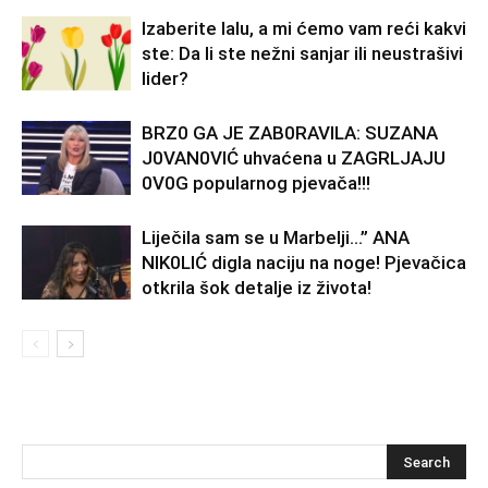
Izaberite lalu, a mi ćemo vam reći kakvi
ste: Da li ste nežni sanjar ili neustrašivi
lider?
BRZ0 GA JE ZAB0RAVlLA: SUZANA
J0VAN0VIĆ uhvaćena u ZAGRLJAJU
0V0G popularnog pjevača!!!
Liječila sam se u Marbelji…” ANA
NlK0LlĆ digla naciju na noge! Pjevačica
otkrila šok detalje iz života!