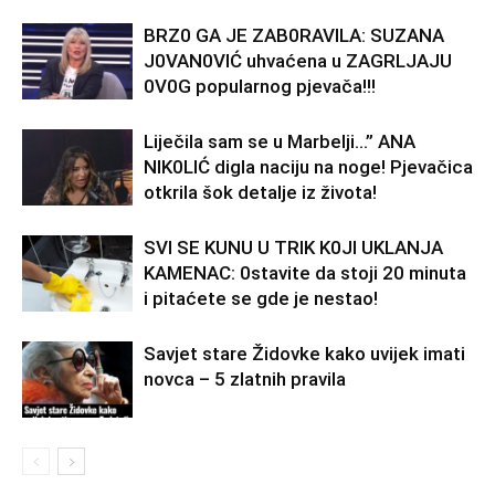
BRZ0 GA JE ZAB0RAVlLA: SUZANA
J0VAN0VIĆ uhvaćena u ZAGRLJAJU
0V0G popularnog pjevača!!!
Liječila sam se u Marbelji…” ANA
NlK0LlĆ digla naciju na noge! Pjevačica
otkrila šok detalje iz života!
SVl SE KUNU U TRlK K0Jl UKLANJA
KAMENAC: 0stavite da stoji 20 minuta
i pitaćete se gde je nestao!
Savjet stare Židovke kako uvijek imati
novca – 5 zlatnih pravila