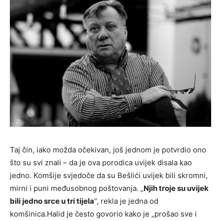
Taj čin, iako možda očekivan, još jednom je potvrdio ono
što su svi znali – da je ova porodica uvijek disala kao
jedno. Komšije svjedoče da su Bešlići uvijek bili skromni,
mirni i puni međusobnog poštovanja. „
Njih troje su uvijek
bili jedno srce u tri tijela
“, rekla je jedna od
komšinica.Halid je često govorio kako je „prošao sve i