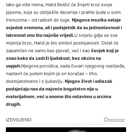
Iako ga više nema, Halid Bešlić će živjeti kroz svoje
pjesme, koje su obilježile decenije i pratile ljude u svim
trenucima – od radosti do tuge.
Njegova muzika ostaje
svjedok vremena, ali i podsjetnik da su jednostavnost i
iskrenost ono što najviše vrijedi.
U svijetu gdje se sve
mijenja brzo, Halid je bio simbol postojanosti. Ostat će
zapamćen ne samo kao pjevač, već i kao
čovjek koji je
znao kako da zadrži ljudskost, bez obzira na
uspjeh.
Njegova porodica, sada čuvari njegovog naslijeđa,
nastavit će putem kojim je on koračao – tiho,
dostojanstveno i s ljubavlju.
Njegov život i odlazak
podsjećaju nas da najveće bogatstvo nije u
materijalnom, već u onome što ostavimo u srcima
drugih.