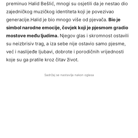
preminuo Halid Bešlić, mnogi su osjetili da je nestao dio
zajedničkog muzičkog identiteta koji je povezivao
generacije.Halid je bio mnogo više od pjevača.
Bio je
simbol narodne emocije, čovjek koji je pjesmom gradio
mostove među ljudima.
Njegov glas i skromnost ostavili
su neizbrisiv trag, a iza sebe nije ostavio samo pjesme,
već i naslijeđe ljubavi, dobrote i porodičnih vrijednosti
koje su ga pratile kroz čitav život.
Sadržaj se nastavlja nakon oglasa