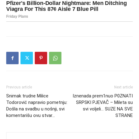
Previous article
Next article
Snimak trudne Milice
Iznenada prem1nuo P0ZNATI
Todorović napravio pometnju:
SRPSKI PJEVAČ – Mileta su
Došla na svadbu u nošnji, svi
svi voljeli… SUZE NA SVE
komentarišu ovu stvar…
STRANE