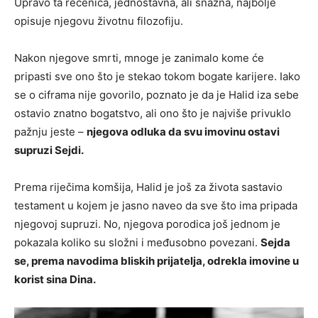
Upravo ta rečenica, jednostavna, ali snažna, najbolje
opisuje njegovu životnu filozofiju.
Nakon njegove smrti, mnoge je zanimalo kome će
pripasti sve ono što je stekao tokom bogate karijere. Iako
se o ciframa nije govorilo, poznato je da je Halid iza sebe
ostavio znatno bogatstvo, ali ono što je najviše privuklo
pažnju jeste –
njegova odluka da svu imovinu ostavi
supruzi Sejdi.
Prema riječima komšija, Halid je još za života sastavio
testament u kojem je jasno naveo da sve što ima pripada
njegovoj supruzi. No, njegova porodica još jednom je
pokazala koliko su složni i međusobno povezani.
Sejda
se, prema navodima bliskih prijatelja, odrekla imovine u
korist sina Dina.