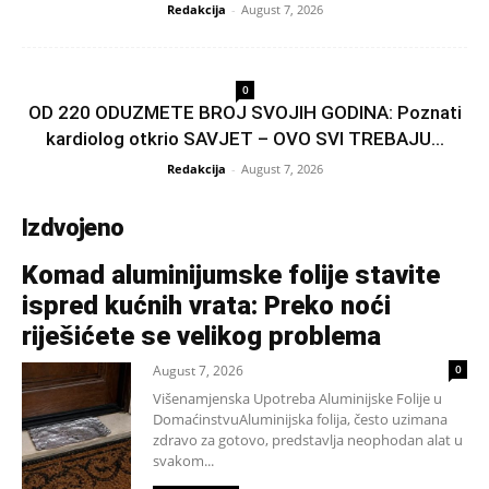
Redakcija
-
August 7, 2026
0
OD 220 ODUZMETE BROJ SVOJIH GODINA: Poznati
kardiolog otkrio SAVJET – OVO SVI TREBAJU...
Redakcija
-
August 7, 2026
Izdvojeno
Komad aluminijumske folije stavite
ispred kućnih vrata: Preko noći
riješićete se velikog problema
August 7, 2026
0
Višenamjenska Upotreba Aluminijske Folije u
DomaćinstvuAluminijska folija, često uzimana
zdravo za gotovo, predstavlja neophodan alat u
svakom...