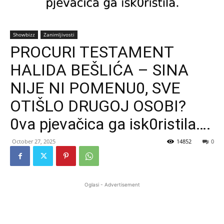
Showbizz
Zanimljivosti
PROCURI TESTAMENT
HALIDA BEŠLIĆA – SINA
NIJE NI POMENU0, SVE
OTIŠLO DRUGOJ OSOBI?
0va pjevačica ga isk0ristila….
October 27, 2025
14852
0
Oglasi - Advertisement