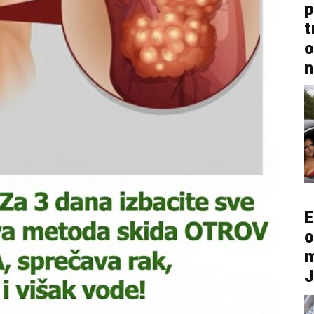
p
t
o
n
E
o
m