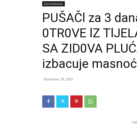
Zanimljivosti
PUŠAČl za 3 dan
0TR0VE lZ TlJEL
SA ZID0VA PLUĆA
izbacuje masnoće
December 29, 2025
Ogl