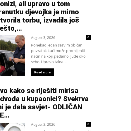
onizi, ali upravo u tom
renutku djevojka je mirno
tvorila torbu, izvadila još
ešto,...
August 3, 2026
0
Ponekad jedan sasvim običan
povratak kući može promijeniti
način na koji gledamo ljude oko
sebe. Upravo takvu...
Read more
vo kako se riješiti mirisa
dvoda u kupaonici? Svekrva
i je dala savjet- ODLIČAN
JE…
August 3, 2026
0