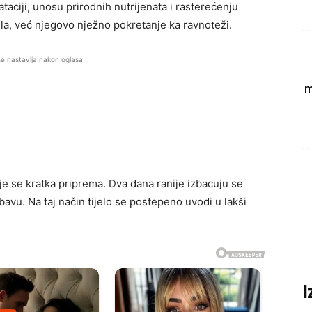
taciji, unosu prirodnih nutrijenata i rasterećenju
jela, već njegovo nježno pokretanje ka ravnoteži.
se nastavlja nakon oglasa
m
e se kratka priprema. Dva dana ranije izbacuju se
bavu. Na taj način tijelo se postepeno uvodi u lakši
I