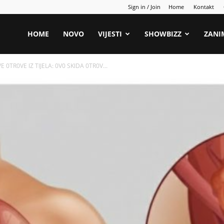
Sign in / Join
Home
Kontakt
HOME
NOVO
VIJESTI
SHOWBIZZ
ZANI
E 0TR0VE lZ TlJELA: 0V0 SKlDA 0TR0V...