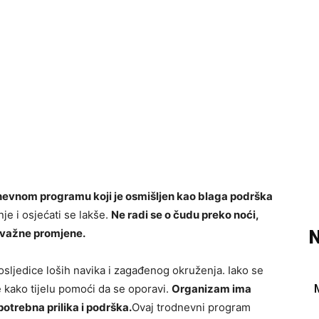
nevnom programu koji je osmišljen kao blaga podrška
je i osjećati se lakše.
Ne radi se o čudu preko noći,
 važne promjene.
N
osljedice loših navika i zagađenog okruženja. Iako se
e kako tijelu pomoći da se oporavi.
Organizam ima
otrebna prilika i podrška.
Ovaj trodnevni program