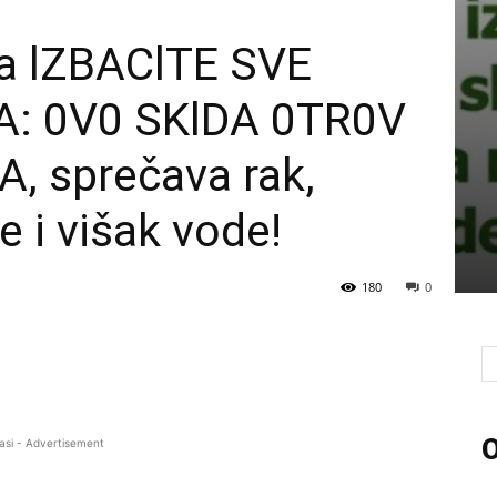
a lZBAClTE SVE
A: 0V0 SKlDA 0TR0V
, sprečava rak,
 i višak vode!
180
0
O
asi - Advertisement