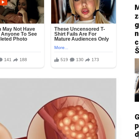
M
z
g
n
c
Š
G
p
d