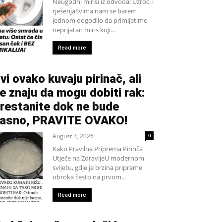
Neugodni mirisi iz odvoda: Uzroci i
rješenjaSvima nam se barem
jednom dogodilo da primijetimo
neprijatan miris koji...
Read more
vi ovako kuvaju pirinač, ali
e znaju da mogu dobiti rak:
restanite dok ne bude
asno, PRAVITE OVAKO!
August 3, 2026
0
Kako Pravilna Priprema Pirinča
Utječe na ZdravljeU modernom
svijetu, gdje je brzina pripreme
obroka često na prvom...
Read more