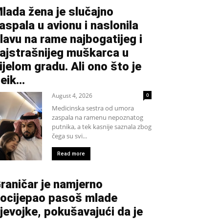
lada žena je slučajno
aspala u avionu i naslonila
lavu na rame najbogatijeg i
ajstrašnijeg muškarca u
ijelom gradu. Ali ono što je
eik...
August 4, 2026
0
Medicinska sestra od umora
zaspala na ramenu nepoznatog
putnika, a tek kasnije saznala zbog
čega su svi...
Read more
raničar je namjerno
ocijepao pasoš mlade
jevojke, pokušavajući da je