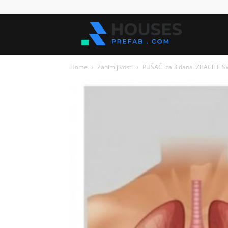
Kuće
Home
Zanimljivosti
PUŠAČl za 3 dana lZBAClTE SV
za
sve