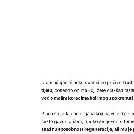
U današnjem članku donosimo priču o
trod
tijelu
, posebno onima koji žele olakšati disan
već o malim koracima koji mogu pokrenuti
Pluća su jedan od organa koji najviše trpe p
često govori o šteti, rijetko se govori o tom
snažnu sposobnost regeneracije, ali mu je p