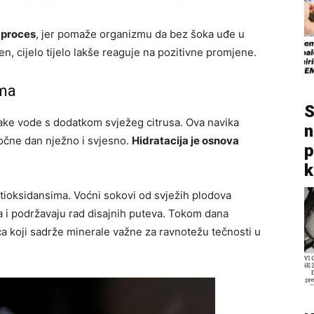
 proces
, jer pomaže organizmu da bez šoka uđe u
, cijelo tijelo lakše reaguje na pozitivne promjene.
ama
S
ake vode s dodatkom svježeg citrusa. Ova navika
n
apočne dan nježno i svjesno.
Hidratacija je osnova
p
k
ntioksidansima. Voćni sokovi od svježih plodova
ma i podržavaju rad disajnih puteva. Tokom dana
a koji sadrže minerale važne za ravnotežu tečnosti u