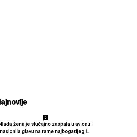
ajnovije
0
Mlada žena je slučajno zaspala u avionu i
naslonila glavu na rame najbogatijeg i...