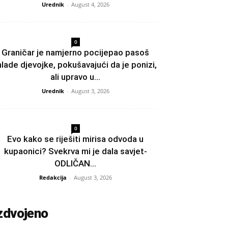
Urednik
-
August 4, 2026
0
Graničar je namjerno pocijepao pasoš
lade djevojke, pokušavajući da je ponizi,
ali upravo u...
Urednik
-
August 3, 2026
0
Evo kako se riješiti mirisa odvoda u
kupaonici? Svekrva mi je dala savjet-
ODLIČAN...
Redakcija
-
August 3, 2026
zdvojeno