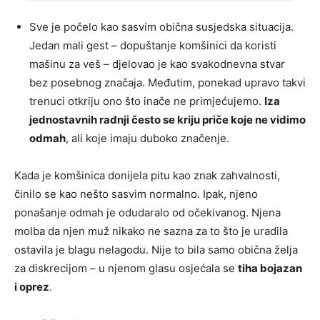
Sve je počelo kao sasvim obična susjedska situacija.
Jedan mali gest – dopuštanje komšinici da koristi
mašinu za veš – djelovao je kao svakodnevna stvar
bez posebnog značaja. Međutim, ponekad upravo takvi
trenuci otkriju ono što inače ne primjećujemo.
Iza
jednostavnih radnji često se kriju priče koje ne vidimo
odmah
, ali koje imaju duboko značenje.
Kada je komšinica donijela pitu kao znak zahvalnosti,
činilo se kao nešto sasvim normalno. Ipak, njeno
ponašanje odmah je odudaralo od očekivanog. Njena
molba da njen muž nikako ne sazna za to što je uradila
ostavila je blagu nelagodu. Nije to bila samo obična želja
za diskrecijom – u njenom glasu osjećala se
tiha bojazan
i oprez
.