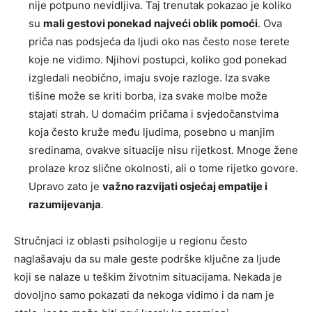
nije potpuno nevidljiva. Taj trenutak pokazao je koliko
su
mali gestovi ponekad najveći oblik pomoći
. Ova
priča nas podsjeća da ljudi oko nas često nose terete
koje ne vidimo. Njihovi postupci, koliko god ponekad
izgledali neobično, imaju svoje razloge. Iza svake
tišine može se kriti borba, iza svake molbe može
stajati strah. U domaćim pričama i svjedočanstvima
koja često kruže među ljudima, posebno u manjim
sredinama, ovakve situacije nisu rijetkost. Mnoge žene
prolaze kroz slične okolnosti, ali o tome rijetko govore.
Upravo zato je
važno razvijati osjećaj empatije i
razumijevanja
.
Stručnjaci iz oblasti psihologije u regionu često
naglašavaju da su male geste podrške ključne za ljude
koji se nalaze u teškim životnim situacijama. Nekada je
dovoljno samo pokazati da nekoga vidimo i da nam je