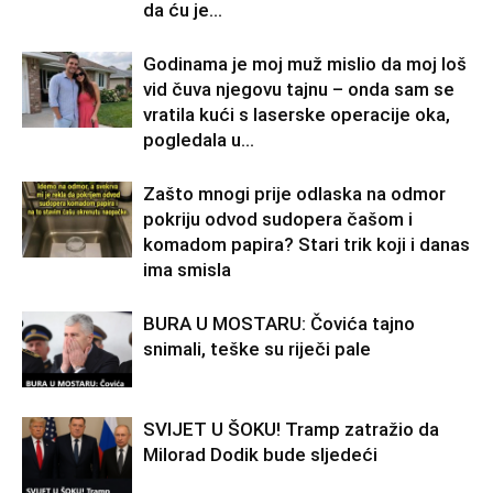
da ću je...
Godinama je moj muž mislio da moj loš
vid čuva njegovu tajnu – onda sam se
vratila kući s laserske operacije oka,
pogledala u...
Zašto mnogi prije odlaska na odmor
pokriju odvod sudopera čašom i
komadom papira? Stari trik koji i danas
ima smisla
BURA U MOSTARU: Čovića tajno
snimali, teške su riječi pale
SVIJET U ŠOKU! Tramp zatražio da
Milorad Dodik bude sljedeći