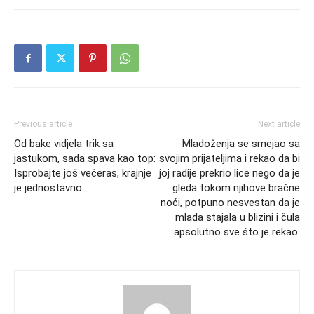
Previous article
Next article
Od bake vidjela trik sa
Mladoženja se smejao sa
jastukom, sada spava kao top:
svojim prijateljima i rekao da bi
Isprobajte još večeras, krajnje
joj radije prekrio lice nego da je
je jednostavno
gleda tokom njihove bračne
noći, potpuno nesvestan da je
mlada stajala u blizini i čula
apsolutno sve što je rekao.