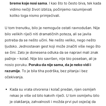
breme koje nosi sama
. I kao što to često biva, tek kada
vidimo nečiji život izbliza, počinjemo razumijevati
koliko toga nismo primjećivali.
U tom trenutku, bilo je nemoguće ostati ravnodušan. Nije
bilo velikih riječi niti dramatičnih poteza, ali se javila
potreba da se nešto učini. Ne nešto veliko, nego nešto
ljudsko. Jednostavan gest koji može značiti više nego što
se čini. Zato je donesena odluka da se napravi mali znak
pažnje – kolač. Nije bio savršen, nije bio poseban, ali je
nosio poruku.
Poruku da nije sama, da je neko vidi i
razumije
. To je bila tiha podrška, bez pitanja i bez
očekivanja.
Kada su vrata otvorena i kolač predan, njen osmijeh
rekao je više od bilo kakvih riječi. U tom osmijehu bilo
je olakšanja, zahvalnosti i možda prvi put osjećaj da