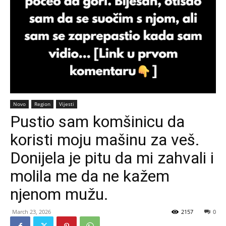
Novo
Region
Vijesti
Pustio sam komšinicu da
koristi moju mašinu za veš.
Donijela je pitu da mi zahvali i
molila me da ne kažem
njenom mužu.
March 23, 2026
2157
0