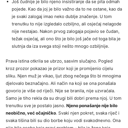
Još čudnije je bilo njeno insistiranje da se pita odmah
pojede. Kao da joj je bilo važno da to ne ostane, kao da
je svaki zalogaj imao neko dublje značenje. U tom
trenutku to nije izgledalo ozbiljno, ali osjećaj nelagode
nije nestajao. Nakon prvog zalogaja pojavio se čudan,
težak osjećaj, ali ono što je bilo još jače od toga bila je
slutnja da iza svega stoji nešto mnogo ozbiljnije.
Prava istina otkrila se ubrzo, sasvim slučajno. Pogled
kroz prozor pokazao je prizor koji je promijenio cijelu
sliku. Njen muž je vikao, ljut zbog nečega što bi mnogima
djelovalo beznačajno. Ali način na koji se ona ponašala
govorio je više od riječi. Nije se branila, nije uzvraćala.
Samo je tiho rekla da su drugi bili dobri prema njoj. U tom
trenutku sve je postalo jasno.
Njeno ponašanje nije bilo
neobično, već očajničko
. Svaki njen pokret, svaka riječ i
svaka tišina bili su dio borbe koju vodi svakodnevno. Ona
nije bila osoba koja pravi problem – bila je žena koja