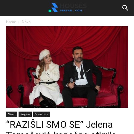
Home
Novo
Novo
Region
Showbizz
“RAZIŠLI SMO SE” Jelena