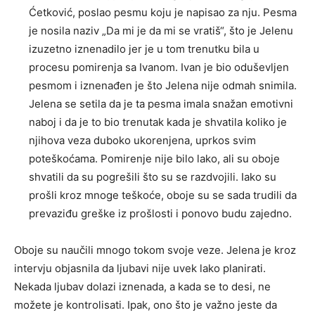
Ćetković, poslao pesmu koju je napisao za nju. Pesma
je nosila naziv „Da mi je da mi se vratiš“, što je Jelenu
izuzetno iznenadilo jer je u tom trenutku bila u
procesu pomirenja sa Ivanom. Ivan je bio oduševljen
pesmom i iznenađen je što Jelena nije odmah snimila.
Jelena se setila da je ta pesma imala snažan emotivni
naboj i da je to bio trenutak kada je shvatila koliko je
njihova veza duboko ukorenjena, uprkos svim
poteškoćama. Pomirenje nije bilo lako, ali su oboje
shvatili da su pogrešili što su se razdvojili. Iako su
prošli kroz mnoge teškoće, oboje su se sada trudili da
prevaziđu greške iz prošlosti i ponovo budu zajedno.
Oboje su naučili mnogo tokom svoje veze. Jelena je kroz
intervju objasnila da ljubavi nije uvek lako planirati.
Nekada ljubav dolazi iznenada, a kada se to desi, ne
možete je kontrolisati. Ipak, ono što je važno jeste da