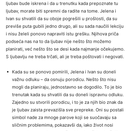
ljubav bude iskrena i da u trenutku kada prepoznate tu
ljubav, morate biti spremni da radite na tome. Jelena i
Ivan su shvatili da su oboje pogrešili u prošlosti, da su
previše puta gubili jedno drugo, ali su sada naučili lekciju
i nisu želeli ponovo napraviti istu grešku. Njihova priča
podseća nas na to da ljubav nije nešto što možemo
planirati, već nešto što se desi kada najmanje očekujemo.
S ljubavlju ne treba trčati, ali je treba poštovati i negovati.
Kada su se ponovo pomirili, Jelena i Ivan su doneli
važnu odluku – da osnuju porodicu. Nešto što nisu
mogli da planiraju, jednostavno se dogodilo. To je bio
trenutak kada su shvatili da su doneli ispravnu odluku.
Zajedno su stvorili porodicu, i to je za njih bio znak da
je ljubav zaista prevazišla sve prepreke. Oni su postali
simbol nade za mnoge parove koji se suočavaju sa
sličnim problemima, pokazavši da, iako život nosi