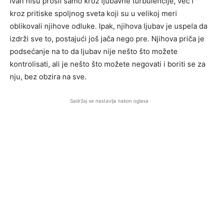
Ivan nisu prošli samo kroz ljubavne turbulencije, već i
kroz pritiske spoljnog sveta koji su u velikoj meri
oblikovali njihove odluke. Ipak, njihova ljubav je uspela da
izdrži sve to, postajući još jača nego pre. Njihova priča je
podsećanje na to da ljubav nije nešto što možete
kontrolisati, ali je nešto što možete negovati i boriti se za
nju, bez obzira na sve.
Sadržaj se nastavlja nakon oglasa