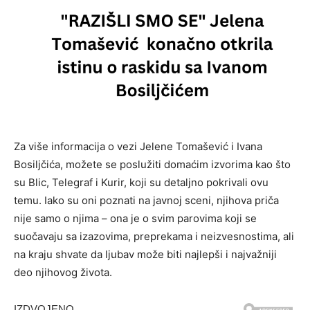
Za više informacija o vezi Jelene Tomašević i Ivana
Bosiljčića, možete se poslužiti domaćim izvorima kao što
su Blic, Telegraf i Kurir, koji su detaljno pokrivali ovu
temu. Iako su oni poznati na javnoj sceni, njihova priča
nije samo o njima – ona je o svim parovima koji se
suočavaju sa izazovima, preprekama i neizvesnostima, ali
na kraju shvate da ljubav može biti najlepši i najvažniji
deo njihovog života.