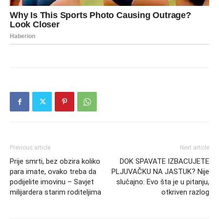
Previous article
Next article
Prije smrti, bez obzira koliko
DOK SPAVATE IZBACUJETE
para imate, ovako treba da
PLJUVAČKU NA JASTUK? Nije
podijelite imovinu – Savjet
slučajno: Evo šta je u pitanju,
milijardera starim roditeljima
otkriven razlog