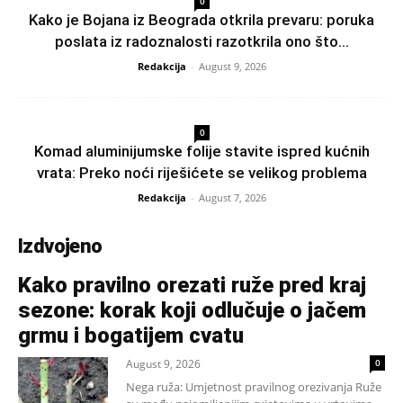
0
Kako je Bojana iz Beograda otkrila prevaru: poruka
poslata iz radoznalosti razotkrila ono što...
Redakcija
-
August 9, 2026
0
Komad aluminijumske folije stavite ispred kućnih
vrata: Preko noći riješićete se velikog problema
Redakcija
-
August 7, 2026
Izdvojeno
Kako pravilno orezati ruže pred kraj
sezone: korak koji odlučuje o jačem
grmu i bogatijem cvatu
August 9, 2026
0
Nega ruža: Umjetnost pravilnog orezivanja Ruže