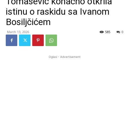
Tomašević konačno otkrila
istinu o raskidu sa Ivanom
Bosiljčićem
March 13, 2026
585
0
Oglasi - Advertisement