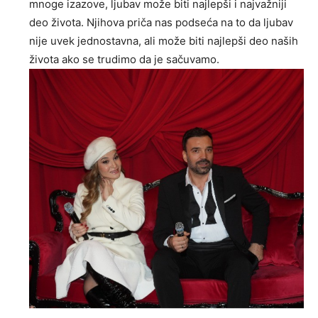
mnoge izazove, ljubav može biti najlepši i najvažniji
deo života. Njihova priča nas podseća na to da ljubav
nije uvek jednostavna, ali može biti najlepši deo naših
života ako se trudimo da je sačuvamo.