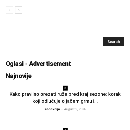
Oglasi - Advertisement
Najnovije
0
Kako pravilno orezati ruže pred kraj sezone: korak
koji odlučuje o jačem grmu i...
Redakcija
-
August 9, 2026