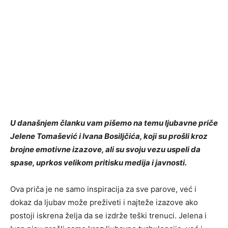
U današnjem članku vam pišemo na temu ljubavne priče
Jelene Tomašević i Ivana Bosiljčića, koji su prošli kroz
brojne emotivne izazove, ali su svoju vezu uspeli da
spase, uprkos velikom pritisku medija i javnosti.
Ova priča je ne samo inspiracija za sve parove, već i
dokaz da ljubav može preživeti i najteže izazove ako
postoji iskrena želja da se izdrže teški trenuci. Jelena i