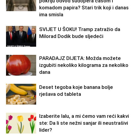
pokriju odvod sudopera čašom i
komadom papira? Stari trik koji i danas
ima smisla
SVIJET U ŠOKU! Tramp zatražio da
Milorad Dodik bude sljedeći
PARADAJZ DIJETA: Možda možete
izgubiti nekoliko kilograma za nekoliko
dana
Deset tegoba koje banana bolje
rješava od tableta
Izaberite lalu, a mi ćemo vam reći kakvi
ste: Da li ste nežni sanjar ili neustrašivi
lider?