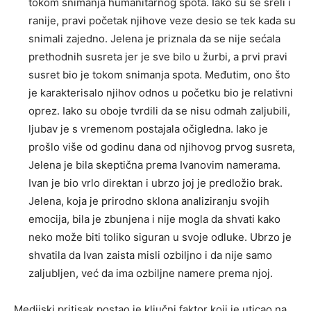
tokom snimanja humanitarnog spota. Iako su se sreli i
ranije, pravi početak njihove veze desio se tek kada su
snimali zajedno. Jelena je priznala da se nije sećala
prethodnih susreta jer je sve bilo u žurbi, a prvi pravi
susret bio je tokom snimanja spota. Međutim, ono što
je karakterisalo njihov odnos u početku bio je relativni
oprez. Iako su oboje tvrdili da se nisu odmah zaljubili,
ljubav je s vremenom postajala očigledna. Iako je
prošlo više od godinu dana od njihovog prvog susreta,
Jelena je bila skeptična prema Ivanovim namerama.
Ivan je bio vrlo direktan i ubrzo joj je predložio brak.
Jelena, koja je prirodno sklona analiziranju svojih
emocija, bila je zbunjena i nije mogla da shvati kako
neko može biti toliko siguran u svoje odluke. Ubrzo je
shvatila da Ivan zaista misli ozbiljno i da nije samo
zaljubljen, već da ima ozbiljne namere prema njoj.
Medijski pritisak postao je ključni faktor koji je uticao na