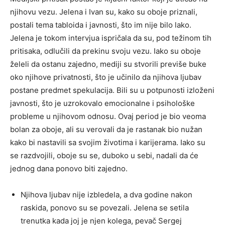
njihovu vezu. Jelena i Ivan su, kako su oboje priznali,
postali tema tabloida i javnosti, što im nije bilo lako.
Jelena je tokom intervjua ispričala da su, pod težinom tih
pritisaka, odlučili da prekinu svoju vezu. Iako su oboje
želeli da ostanu zajedno, mediji su stvorili previše buke
oko njihove privatnosti, što je učinilo da njihova ljubav
postane predmet spekulacija. Bili su u potpunosti izloženi
javnosti, što je uzrokovalo emocionalne i psihološke
probleme u njihovom odnosu. Ovaj period je bio veoma
bolan za oboje, ali su verovali da je rastanak bio nužan
kako bi nastavili sa svojim životima i karijerama. Iako su
se razdvojili, oboje su se, duboko u sebi, nadali da će
jednog dana ponovo biti zajedno.
Njihova ljubav nije izbledela, a dva godine nakon
raskida, ponovo su se povezali. Jelena se setila
trenutka kada joj je njen kolega, pevač Sergej