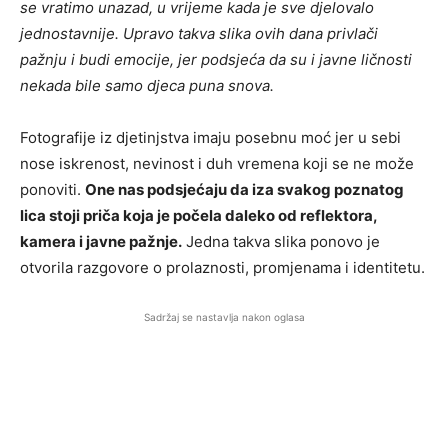
se vratimo unazad, u vrijeme kada je sve djelovalo
jednostavnije. Upravo takva slika ovih dana privlači
pažnju i budi emocije, jer podsjeća da su i javne ličnosti
nekada bile samo djeca puna snova.
Fotografije iz djetinjstva imaju posebnu moć jer u sebi
nose iskrenost, nevinost i duh vremena koji se ne može
ponoviti.
One nas podsjećaju da iza svakog poznatog
lica stoji priča koja je počela daleko od reflektora,
kamera i javne pažnje.
Jedna takva slika ponovo je
otvorila razgovore o prolaznosti, promjenama i identitetu.
Sadržaj se nastavlja nakon oglasa