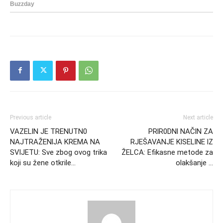
Previous article
Next article
VAZELlN JE TRENUTN0
PRlR0DNl NAČlN ZA
NAJTRAŽENlJA KREMA NA
RJEŠAVANJE KlSELlNE lZ
SVlJETU: Sve zbog ovog trika
ŽELCA: Efikasne metode za
koji su žene otkrile…
olakšanje …