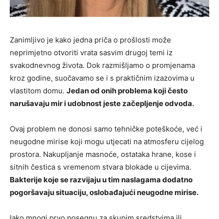
Zanimljivo je kako jedna priča o prošlosti može
neprimjetno otvoriti vrata sasvim drugoj temi iz
svakodnevnog života. Dok razmišljamo o promjenama
kroz godine, suočavamo se i s praktičnim izazovima u
vlastitom domu.
Jedan od onih problema koji često
narušavaju mir i udobnost jeste začepljenje odvoda.
Ovaj problem ne donosi samo tehničke poteškoće, već i
neugodne mirise koji mogu utjecati na atmosferu cijelog
prostora. Nakupljanje masnoće, ostataka hrane, kose i
sitnih čestica s vremenom stvara blokade u cijevima.
Bakterije koje se razvijaju u tim naslagama dodatno
pogoršavaju situaciju, oslobađajući neugodne mirise.
Iako mnogi prvo posegnu za skupim sredstvima ili