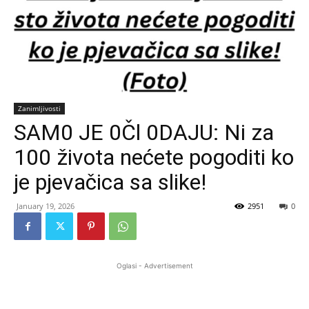
Zanimljivosti
SAM0 JE 0Čl 0DAJU: Ni za
100 života nećete pogoditi ko
je pjevačica sa slike!
January 19, 2026
2951
0
Oglasi - Advertisement