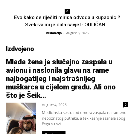
0
Evo kako se riješiti mirisa odvoda u kupaonici?
Svekrva mi je dala savjet- ODLIČAN...
Redakcija
-
August 3, 2026
Izdvojeno
Mlada žena je slučajno zaspala u
avionu i naslonila glavu na rame
najbogatijeg i najstrašnijeg
muškarca u cijelom gradu. Ali ono
što je Šeik...
August 4, 2026
0
Medicinska sestra od umora zaspala na ramenu
nepoznatog putnika, a tek kasnije saznala zbog
čega su svi...