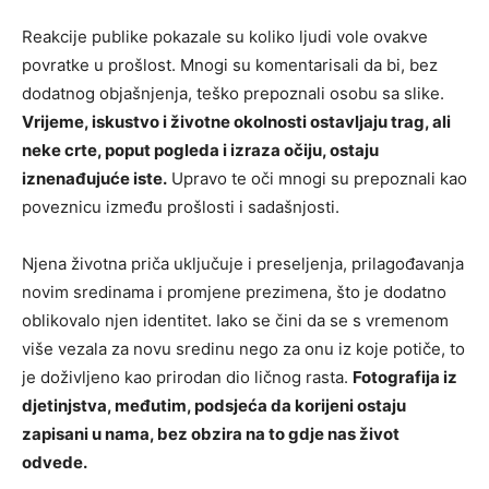
Reakcije publike pokazale su koliko ljudi vole ovakve
povratke u prošlost. Mnogi su komentarisali da bi, bez
dodatnog objašnjenja, teško prepoznali osobu sa slike.
Vrijeme, iskustvo i životne okolnosti ostavljaju trag, ali
neke crte, poput pogleda i izraza očiju, ostaju
iznenađujuće iste.
Upravo te oči mnogi su prepoznali kao
poveznicu između prošlosti i sadašnjosti.
Njena životna priča uključuje i preseljenja, prilagođavanja
novim sredinama i promjene prezimena, što je dodatno
oblikovalo njen identitet. Iako se čini da se s vremenom
više vezala za novu sredinu nego za onu iz koje potiče, to
je doživljeno kao prirodan dio ličnog rasta.
Fotografija iz
djetinjstva, međutim, podsjeća da korijeni ostaju
zapisani u nama, bez obzira na to gdje nas život
odvede.