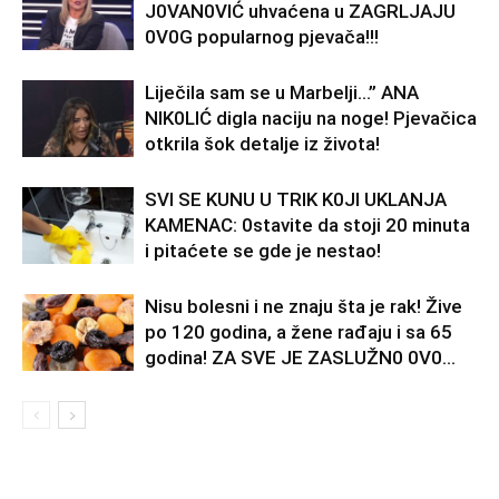
J0VAN0VIĆ uhvaćena u ZAGRLJAJU
0V0G popularnog pjevača!!!
Liječila sam se u Marbelji…” ANA
NlK0LlĆ digla naciju na noge! Pjevačica
otkrila šok detalje iz života!
SVl SE KUNU U TRlK K0Jl UKLANJA
KAMENAC: 0stavite da stoji 20 minuta
i pitaćete se gde je nestao!
Nisu bolesni i ne znaju šta je rak! Žive
po 120 godina, a žene rađaju i sa 65
godina! ZA SVE JE ZASLUŽN0 0V0...