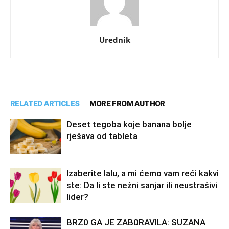
Urednik
RELATED ARTICLES
MORE FROM AUTHOR
Deset tegoba koje banana bolje
rješava od tableta
Izaberite lalu, a mi ćemo vam reći kakvi
ste: Da li ste nežni sanjar ili neustrašivi
lider?
BRZ0 GA JE ZAB0RAVlLA: SUZANA