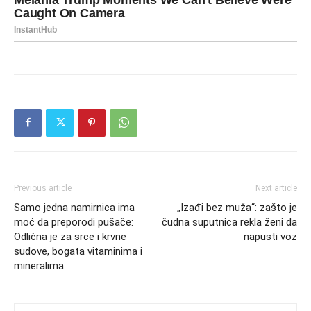
Previous article
Next article
Samo jedna namirnica ima
„Izađi bez muža“: zašto je
moć da preporodi pušače:
čudna suputnica rekla ženi da
Odlična je za srce i krvne
napusti voz
sudove, bogata vitaminima i
mineralima