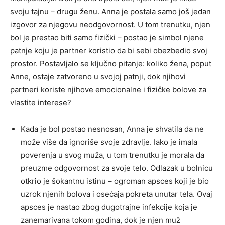
svoju tajnu – drugu ženu. Anna je postala samo još jedan
izgovor za njegovu neodgovornost. U tom trenutku, njen
bol je prestao biti samo fizički – postao je simbol njene
patnje koju je partner koristio da bi sebi obezbedio svoj
prostor. Postavljalo se ključno pitanje: koliko žena, poput
Anne, ostaje zatvoreno u svojoj patnji, dok njihovi
partneri koriste njihove emocionalne i fizičke bolove za
vlastite interese?
Kada je bol postao nesnosan, Anna je shvatila da ne
može više da ignoriše svoje zdravlje. Iako je imala
poverenja u svog muža, u tom trenutku je morala da
preuzme odgovornost za svoje telo. Odlazak u bolnicu
otkrio je šokantnu istinu – ogroman apsces koji je bio
uzrok njenih bolova i osećaja pokreta unutar tela. Ovaj
apsces je nastao zbog dugotrajne infekcije koja je
zanemarivana tokom godina, dok je njen muž