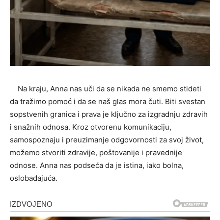
Na kraju, Anna nas uči da se nikada ne smemo stideti
da tražimo pomoć i da se naš glas mora čuti. Biti svestan
sopstvenih granica i prava je ključno za izgradnju zdravih
i snažnih odnosa. Kroz otvorenu komunikaciju,
samospoznaju i preuzimanje odgovornosti za svoj život,
možemo stvoriti zdravije, poštovanije i pravednije
odnose. Anna nas podseća da je istina, iako bolna,
oslobađajuća.