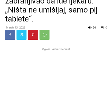
zabranjivao da ide ljekaru:
„Ništa ne umišljaj, samo pij
tablete“.
March 13, 2026
24
0
Oglasi - Advertisement