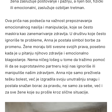
žena zaslužuje poštovanje i pažnju, a njen bol, fizički
ili emocionalni, zaslužuje ozbiljan tretman.
Ova priča nas podseća na važnost prepoznavanja
emocionalnog nasilja i manipulacije, koje se često
maskira kao zanemarivanje zdravlja. U društvu koje često
ignoriše te probleme, Anna je postala simbol borbe za
promenu. Žene moraju biti svesne svojih prava, posebno
kada je u pitanju njihovo zdravlje i emocionalno
blagostanje. Nema ničeg lošeg u tome da tražimo pomoć
ili da se suprotstavimo partneru koji nas ignoriše ili
manipuliše našim zdravljem. Anna nije samo preživela
tešku bolest, već je izgradila svoju unutrašnju snagu i
postala snažan borac za pravdu, ne samo za sebe, već i
za sve žene koje su prošle kroz slične situacije.