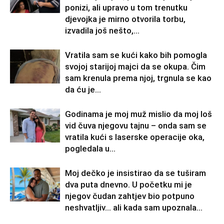
ponizi, ali upravo u tom trenutku
djevojka je mirno otvorila torbu,
izvadila još nešto,...
Vratila sam se kući kako bih pomogla
svojoj starijoj majci da se okupa. Čim
sam krenula prema njoj, trgnula se kao
da ću je...
Godinama je moj muž mislio da moj loš
vid čuva njegovu tajnu – onda sam se
vratila kući s laserske operacije oka,
pogledala u...
Moj dečko je insistirao da se tuširam
dva puta dnevno. U početku mi je
njegov čudan zahtjev bio potpuno
neshvatljiv… ali kada sam upoznala...