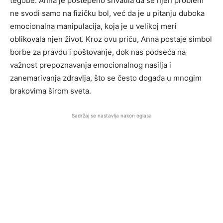
tegobe. Anna je postepeno shvatila da se njen problem
ne svodi samo na fizičku bol, već da je u pitanju duboka
emocionalna manipulacija, koja je u velikoj meri
oblikovala njen život. Kroz ovu priču, Anna postaje simbol
borbe za pravdu i poštovanje, dok nas podseća na
važnost prepoznavanja emocionalnog nasilja i
zanemarivanja zdravlja, što se često događa u mnogim
brakovima širom sveta.
Sadržaj se nastavlja nakon oglasa