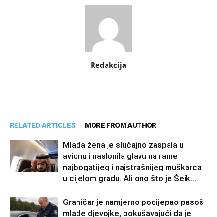
Redakcija
RELATED ARTICLES
MORE FROM AUTHOR
Mlada žena je slučajno zaspala u
avionu i naslonila glavu na rame
najbogatijeg i najstrašnijeg muškarca
u cijelom gradu. Ali ono što je Šeik...
Graničar je namjerno pocijepao pasoš
mlade djevojke, pokušavajući da je