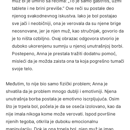
muž bi je umirio sa rečima: „To je samo gastritis, uzmi
tablete i ne brini previše.” Ove reči su postale deo
njenog svakodnevnog iskustva. Iako je bol postajao
sve jači i neobičniji, ona je verovala da su njene brige
neosnovane, jer je njen muž, kao stručnjak, govorio da
je to ništa ozbiljno. Ovaj obrazac odgovora stvorio je
duboko ukorenjenu sumnju u njenoj unutrašnjoj borbi.
Postepeno, Anna je prestala tražiti dodatnu pomoć,
misleći da je možda zaista ona ta koja pogrešno tumači
svoje telo.
Međutim, to nije bio samo fizički problem; Anna je
shvatila da je problem mnogo dublji i emotivniji. Njena
unutrašnja borba postala je emotivno iscrpljujuća. Osim
što je trpela bol, počela je da se oseća izolovano, kao da
nije imala nikoga kome može verovati. Ispod površine
njenih tegoba, otkrila je duboku emocionalnu
manipulaciju. Dok je ona trpela bol, njen muž je imao