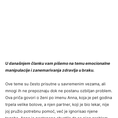
U današnjem članku vam pišemo na temu emocionalne
manipulacije i zanemarivanja zdravlja u braku.
Ove teme su često prisutne u savremenim vezama, ali
mnogi ih ne prepoznaju dok ne postanu ozbiljan problem.
Ova priča govori o ženi po imenu Anna, koja je pet godina
trpela velike bolove, a njen partner, koji je bio lekar, nije
joj pružio potrebnu pomoć, već je ignorisao njene