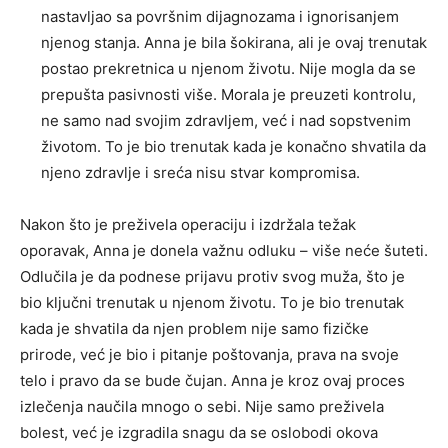
nastavljao sa površnim dijagnozama i ignorisanjem
njenog stanja. Anna je bila šokirana, ali je ovaj trenutak
postao prekretnica u njenom životu. Nije mogla da se
prepušta pasivnosti više. Morala je preuzeti kontrolu,
ne samo nad svojim zdravljem, već i nad sopstvenim
životom. To je bio trenutak kada je konačno shvatila da
njeno zdravlje i sreća nisu stvar kompromisa.
Nakon što je preživela operaciju i izdržala težak
oporavak, Anna je donela važnu odluku – više neće šuteti.
Odlučila je da podnese prijavu protiv svog muža, što je
bio ključni trenutak u njenom životu. To je bio trenutak
kada je shvatila da njen problem nije samo fizičke
prirode, već je bio i pitanje poštovanja, prava na svoje
telo i pravo da se bude čujan. Anna je kroz ovaj proces
izlečenja naučila mnogo o sebi. Nije samo preživela
bolest, već je izgradila snagu da se oslobodi okova