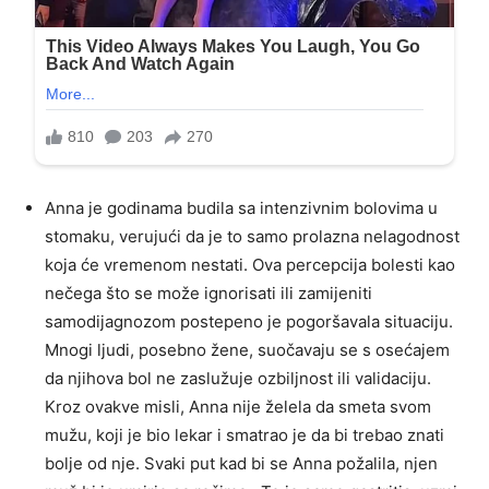
Anna je godinama budila sa intenzivnim bolovima u
stomaku, verujući da je to samo prolazna nelagodnost
koja će vremenom nestati. Ova percepcija bolesti kao
nečega što se može ignorisati ili zamijeniti
samodijagnozom postepeno je pogoršavala situaciju.
Mnogi ljudi, posebno žene, suočavaju se s osećajem
da njihova bol ne zaslužuje ozbiljnost ili validaciju.
Kroz ovakve misli, Anna nije želela da smeta svom
mužu, koji je bio lekar i smatrao je da bi trebao znati
bolje od nje. Svaki put kad bi se Anna požalila, njen