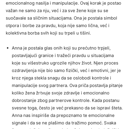
emocionalnog nasilja i manipulacije. Ovaj korak je postao
važan ne samo za nju, već i za sve žene koje su se
suočavale sa sličnim situacijama. Ona je postala simbol
otpora i borbe za pravdu, koja nije samo lična, već i
kolektivna borba svih koji su trpeli u tišini.
Anna je postala glas onih koji su prećutno trpjeli,
postavljajući granice i tražeći pravdu u situacijama
koje su višestruko ugrozile njihov život. Njen proces
ozdravljenja nije bio samo fizički, već i emotivni, jer je
kroz njega stekla snagu da se oslobodi kontrole i
manipulacije svog partnera. Ova priča postavlja pitanje
koliko žena žrtvuje svoje zdravlje i emocionalno
dobrostanje zbog partnerove kontrole. Kada postanu
svesne toga, često je već prekasno da se ispravi šteta.
Anna nas inspiriše da prepoznamo te emocionalne
signale i da se ne plašimo da tražimo pomoć. Svaka