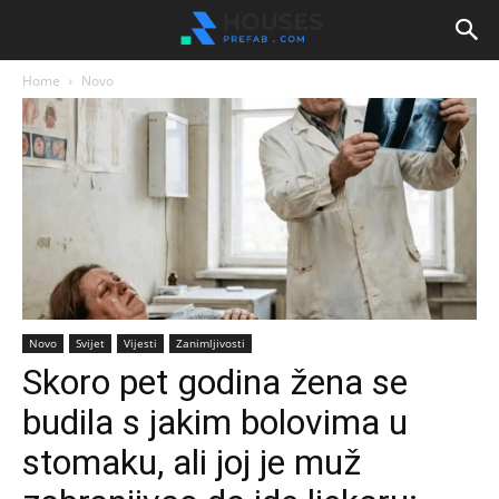
Home
Novo
Novo
Svijet
Vijesti
Zanimljivosti
Skoro pet godina žena se
budila s jakim bolovima u
stomaku, ali joj je muž