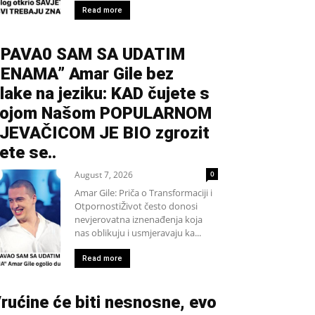
Read more
PAVA0 SAM SA UDATIM
ENAMA” Amar Gile bez
lake na jeziku: KAD čujete s
kojom Našom POPULARNOM
JEVAČICOM JE BIO zgrozit
ete se..
August 7, 2026
0
Amar Gile: Priča o Transformaciji i
OtpornostiŽivot često donosi
nevjerovatna iznenađenja koja
nas oblikuju i usmjeravaju ka...
Read more
rućine će biti nesnosne, evo