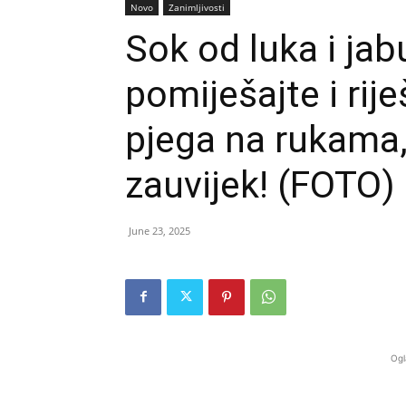
Novo
Zanimljivosti
Sok od luka i ja
pomiješajte i rije
pjega na rukama, 
zauvijek! (FOTO)
June 23, 2025
Ogl