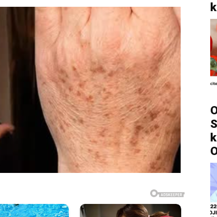
k
O
S
k
O