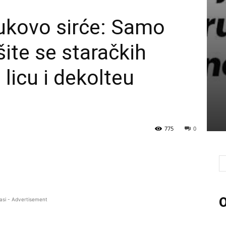
bukovo sirće: Samo
šite se staračkih
licu i dekolteu
775
0
O
asi - Advertisement