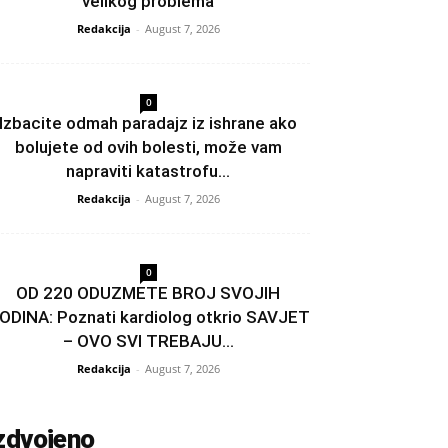
velikog problema
Redakcija
-
August 7, 2026
0
Izbacite odmah paradajz iz ishrane ako
bolujete od ovih bolesti, može vam
napraviti katastrofu...
Redakcija
-
August 7, 2026
0
OD 220 ODUZMETE BROJ SVOJIH
ODINA: Poznati kardiolog otkrio SAVJET
– OVO SVI TREBAJU...
Redakcija
-
August 7, 2026
zdvojeno