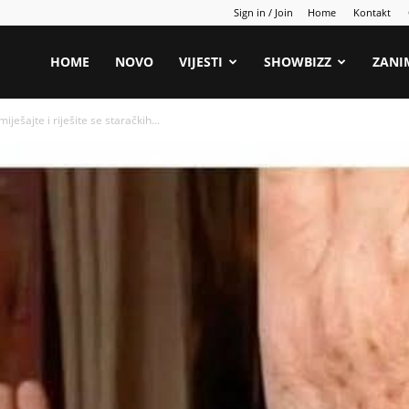
Sign in / Join
Home
Kontakt
HOME
NOVO
VIJESTI
SHOWBIZZ
ZANI
ješajte i riješite se staračkih...