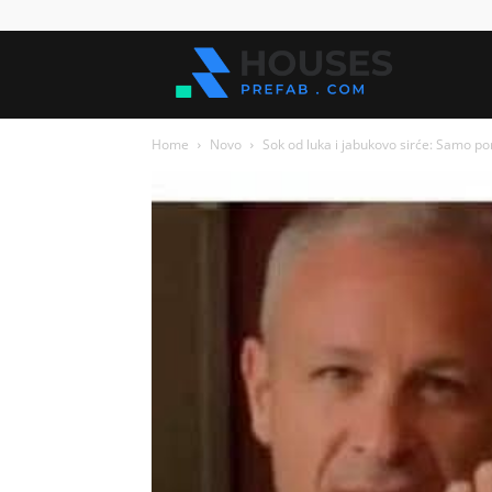
Kuće
Home
Novo
Sok od luka i jabukovo sirće: Samo pomi
za
sve