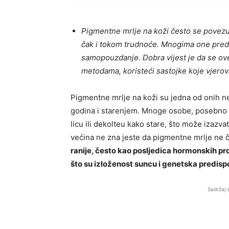
Pigmentne mrlje na koži često se povezuj
čak i tokom trudnoće. Mnogima one predst
samopouzdanje. Dobra vijest je da se ove
metodama, koristeći sastojke koje vjero
Pigmentne mrlje na koži su jedna od onih n
godina i starenjem. Mnoge osobe, posebno 
licu ili dekolteu kako stare, što može izazv
većina ne zna jeste da pigmentne mrlje ne č
ranije, često kao posljedica hormonskih pr
što su izloženost suncu i genetska predispo
Sadržaj 