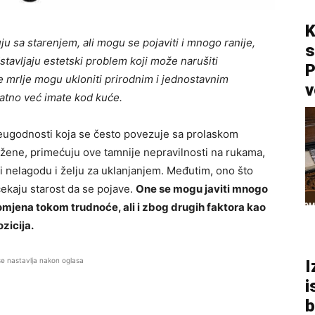
K
u sa starenjem, ali mogu se pojaviti i mnogo ranije,
s
avljaju estetski problem koji može narušiti
P
 mrlje mogu ukloniti prirodnim i jednostavnim
v
vatno već imate kod kuće.
eugodnosti koja se često povezuje sa prolaskom
žene, primećuju ove tamnije nepravilnosti na rukama,
ati nelagodu i želju za uklanjanjem. Međutim, ono što
ekaju starost da se pojave.
One se mogu javiti mnogo
omjena tokom trudnoće, ali i zbog drugih faktora kao
zicija.
se nastavlja nakon oglasa
I
i
b