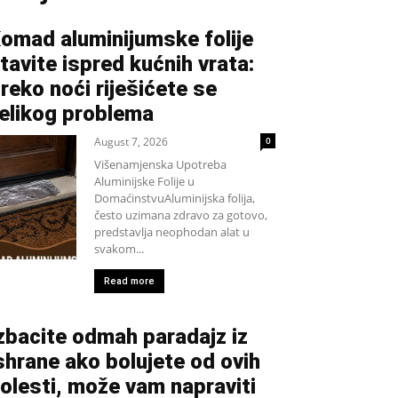
omad aluminijumske folije
tavite ispred kućnih vrata:
reko noći riješićete se
elikog problema
August 7, 2026
0
Višenamjenska Upotreba
Aluminijske Folije u
DomaćinstvuAluminijska folija,
često uzimana zdravo za gotovo,
predstavlja neophodan alat u
svakom...
Read more
zbacite odmah paradajz iz
shrane ako bolujete od ovih
olesti, može vam napraviti