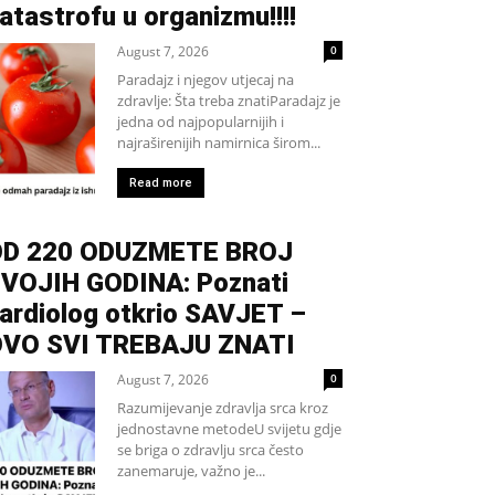
atastrofu u organizmu!!!!
August 7, 2026
0
Paradajz i njegov utjecaj na
zdravlje: Šta treba znatiParadajz je
jedna od najpopularnijih i
najraširenijih namirnica širom...
Read more
D 220 ODUZMETE BROJ
VOJIH GODINA: Poznati
ardiolog otkrio SAVJET –
VO SVI TREBAJU ZNATI
August 7, 2026
0
Razumijevanje zdravlja srca kroz
jednostavne metodeU svijetu gdje
se briga o zdravlju srca često
zanemaruje, važno je...