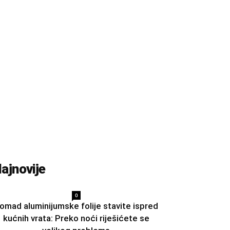
ajnovije
0
omad aluminijumske folije stavite ispred
kućnih vrata: Preko noći riješićete se