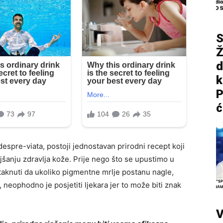
S
Ž
d
P
ć
despre-viata, postoji jednostavan prirodni recept koji
šanju zdravlja kože. Prije nego što se upustimo u
staknuti da ukoliko pigmentne mrlje postanu nagle,
b, neophodno je posjetiti ljekara jer to može biti znak
V