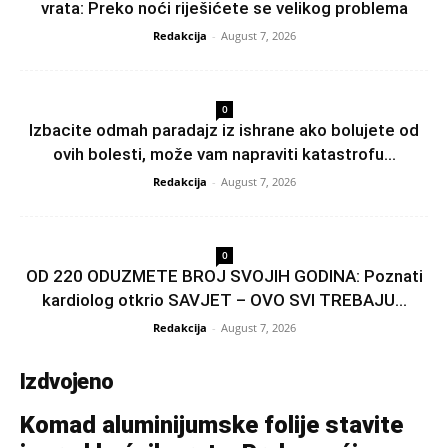
vrata: Preko noći riješićete se velikog problema
Redakcija
-
August 7, 2026
0
Izbacite odmah paradajz iz ishrane ako bolujete od
ovih bolesti, može vam napraviti katastrofu...
Redakcija
-
August 7, 2026
0
OD 220 ODUZMETE BROJ SVOJIH GODINA: Poznati
kardiolog otkrio SAVJET – OVO SVI TREBAJU...
Redakcija
-
August 7, 2026
Izdvojeno
Komad aluminijumske folije stavite