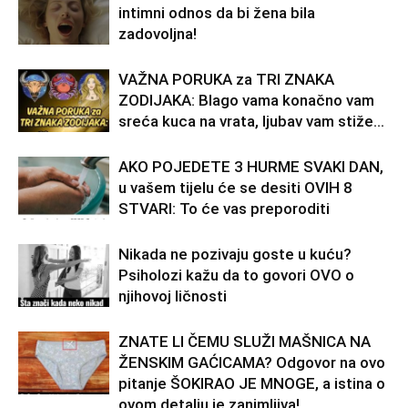
intimni odnos da bi žena bila
zadovoljna!
VAŽNA PORUKA za TRI ZNAKA
ZODIJAKA: Blago vama konačno vam
sreća kuca na vrata, ljubav vam stiže…
AKO POJEDETE 3 HURME SVAKI DAN,
u vašem tijelu će se desiti OVIH 8
STVARI: To će vas preporoditi
Nikada ne pozivaju goste u kuću?
Psiholozi kažu da to govori OVO o
njihovoj ličnosti
ZNATE LI ČEMU SLUŽI MAŠNICA NA
ŽENSKIM GAĆICAMA? Odgovor na ovo
pitanje ŠOKIRAO JE MNOGE, a istina o
ovom detalju je zanimljiva!