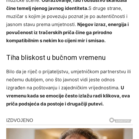
muzičke scene.
Obrazovanje, rad i odsustvo skandala
čine temelj njenog javnog identiteta.
S druge strane,
muzičar s kojim je povezuju poznat je po autentičnosti i
jasnom stavu prema umjetnosti.
Njegov izraz, energija i
povučenost iz tračerskih priča čine ga prirodno
kompatibilnim s nekim ko cijeni mir i smisao.
Tiha bliskost u bučnom vremenu
Bilo da je riječ o prijateljstvu, umjetničkom partnerstvu ili
nečemu dubljem, ono što javnost vidi jeste odnos
izgrađen na poštovanju i zajedničkim vrijednostima.
U
vremenu kada se emocije često izlažu radi klikova, ova
priča podsjeća da postoje i drugačiji putevi.