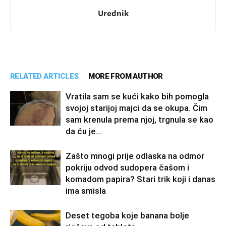
Urednik
RELATED ARTICLES
MORE FROM AUTHOR
Vratila sam se kući kako bih pomogla
svojoj starijoj majci da se okupa. Čim
sam krenula prema njoj, trgnula se kao
da ću je...
Zašto mnogi prije odlaska na odmor
pokriju odvod sudopera čašom i
komadom papira? Stari trik koji i danas
ima smisla
Deset tegoba koje banana bolje