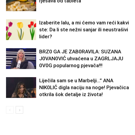
rješava od tableta
Izaberite lalu, a mi ćemo vam reći kakvi
ste: Da li ste nežni sanjar ili neustrašivi
lider?
BRZ0 GA JE ZAB0RAVlLA: SUZANA
J0VAN0VIĆ uhvaćena u ZAGRLJAJU
0V0G popularnog pjevača!!!
Liječila sam se u Marbelji…” ANA
NlK0LlĆ digla naciju na noge! Pjevačica
otkrila šok detalje iz života!