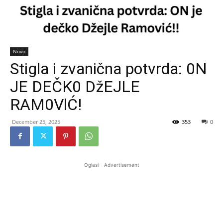
Novo
Stigla i zvanična potvrda: 0N
JE DEČK0 DžEJLE
RAM0VlĆ!
December 25, 2025
353
0
Oglasi - Advertisement