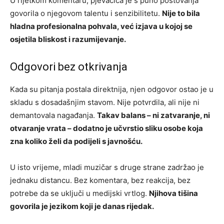
U rijetkom komentaru, pjevačica je s puno poštovanja
govorila o njegovom talentu i senzibilitetu.
Nije to bila
hladna profesionalna pohvala, već izjava u kojoj se
osjetila bliskost i razumijevanje.
Odgovori bez otkrivanja
Kada su pitanja postala direktnija, njen odgovor ostao je u
skladu s dosadašnjim stavom. Nije potvrdila, ali nije ni
demantovala nagađanja.
Takav balans – ni zatvaranje, ni
otvaranje vrata – dodatno je učvrstio sliku osobe koja
zna koliko želi da podijeli s javnošću.
U isto vrijeme, mladi muzičar s druge strane zadržao je
jednaku distancu. Bez komentara, bez reakcija, bez
potrebe da se uključi u medijski vrtlog.
Njihova tišina
govorila je jezikom koji je danas rijedak.