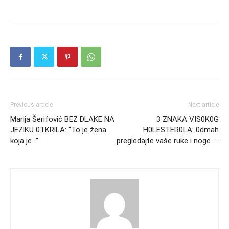
Previous article
Next article
Marija Šerifović BEZ DLAKE NA
3 ZNAKA VIS0K0G
JEZlKU 0TKRlLA: “To je žena
H0LESTER0LA: 0dmah
koja je…”
pregledajte vaše ruke i noge ….