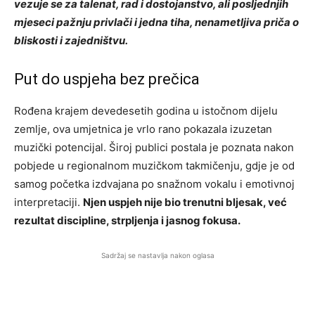
vezuje se za talenat, rad i dostojanstvo, ali posljednjih
mjeseci pažnju privlači i jedna tiha, nenametljiva priča o
bliskosti i zajedništvu.
Put do uspjeha bez prečica
Rođena krajem devedesetih godina u istočnom dijelu
zemlje, ova umjetnica je vrlo rano pokazala izuzetan
muzički potencijal. Široj publici postala je poznata nakon
pobjede u regionalnom muzičkom takmičenju, gdje je od
samog početka izdvajana po snažnom vokalu i emotivnoj
interpretaciji.
Njen uspjeh nije bio trenutni bljesak, već
rezultat discipline, strpljenja i jasnog fokusa.
Sadržaj se nastavlja nakon oglasa