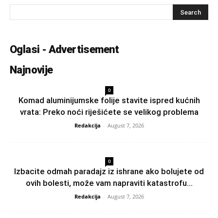
Oglasi - Advertisement
Najnovije
0
Komad aluminijumske folije stavite ispred kućnih
vrata: Preko noći riješićete se velikog problema
Redakcija
-
August 7, 2026
0
Izbacite odmah paradajz iz ishrane ako bolujete od
ovih bolesti, može vam napraviti katastrofu...
Redakcija
-
August 7, 2026