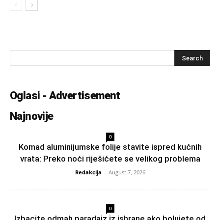
Oglasi - Advertisement
Najnovije
0
Komad aluminijumske folije stavite ispred kućnih
vrata: Preko noći riješićete se velikog problema
Redakcija
-
August 7, 2026
0
Izbacite odmah paradajz iz ishrane ako bolujete od