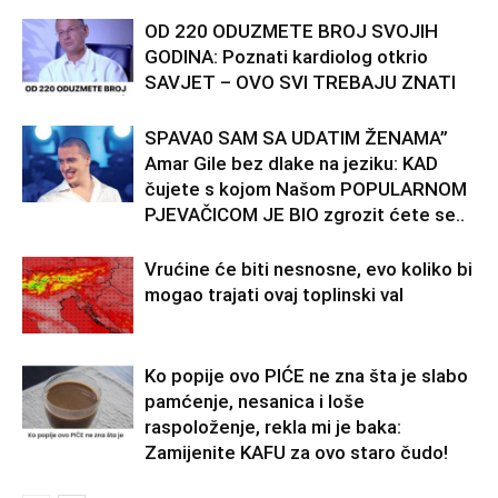
OD 220 ODUZMETE BROJ SVOJIH
GODINA: Poznati kardiolog otkrio
SAVJET – OVO SVI TREBAJU ZNATI
SPAVA0 SAM SA UDATIM ŽENAMA”
Amar Gile bez dlake na jeziku: KAD
čujete s kojom Našom POPULARNOM
PJEVAČICOM JE BIO zgrozit ćete se..
Vrućine će biti nesnosne, evo koliko bi
mogao trajati ovaj toplinski val
Ko popije ovo PIĆE ne zna šta je slabo
pamćenje, nesanica i loše
raspoloženje, rekla mi je baka:
Zamijenite KAFU za ovo staro čudo!