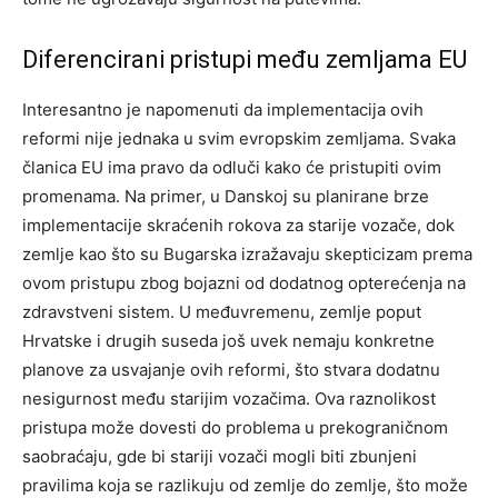
Diferencirani pristupi među zemljama EU
Interesantno je napomenuti da implementacija ovih
reformi nije jednaka u svim evropskim zemljama. Svaka
članica EU ima pravo da odluči kako će pristupiti ovim
promenama.
Na primer, u Danskoj su planirane brze
implementacije skraćenih rokova za starije vozače, dok
zemlje kao što su Bugarska izražavaju skepticizam prema
ovom pristupu zbog bojazni od dodatnog opterećenja na
zdravstveni sistem.
U međuvremenu, zemlje poput
Hrvatske i drugih suseda još uvek nemaju konkretne
planove za usvajanje ovih reformi, što stvara dodatnu
nesigurnost među starijim vozačima.
Ova raznolikost
pristupa može dovesti do problema u prekograničnom
saobraćaju, gde bi stariji vozači mogli biti zbunjeni
pravilima koja se razlikuju od zemlje do zemlje, što može