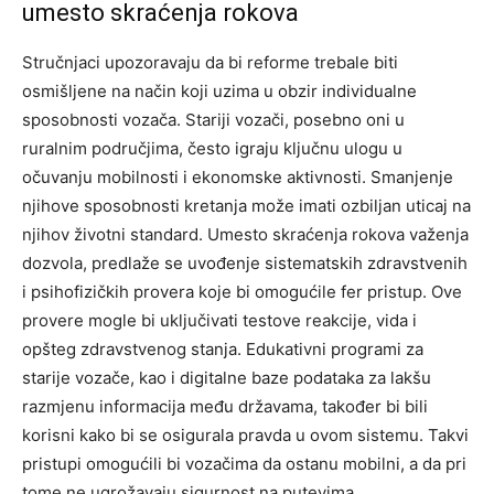
umesto skraćenja rokova
Stručnjaci upozoravaju da bi reforme trebale biti
osmišljene na način koji uzima u obzir individualne
sposobnosti vozača. Stariji vozači, posebno oni u
ruralnim područjima, često igraju ključnu ulogu u
očuvanju mobilnosti i ekonomske aktivnosti. Smanjenje
njihove sposobnosti kretanja može imati ozbiljan uticaj na
njihov životni standard.
Umesto skraćenja rokova važenja
dozvola, predlaže se uvođenje sistematskih zdravstvenih
i psihofizičkih provera koje bi omogućile fer pristup. Ove
provere mogle bi uključivati testove reakcije, vida i
opšteg zdravstvenog stanja.
Edukativni programi za
starije vozače, kao i digitalne baze podataka za lakšu
razmjenu informacija među državama, također bi bili
korisni kako bi se osigurala pravda u ovom sistemu. Takvi
pristupi omogućili bi vozačima da ostanu mobilni, a da pri
tome ne ugrožavaju sigurnost na putevima.