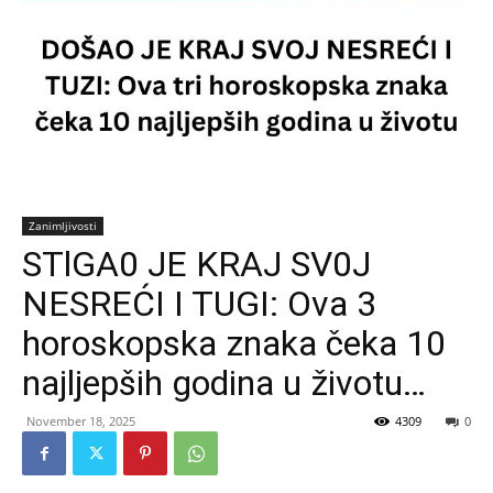
Zanimljivosti
STlGA0 JE KRAJ SV0J
NESREĆI I TUGI: Ova 3
horoskopska znaka čeka 10
najljepših godina u životu…
November 18, 2025
4309
0