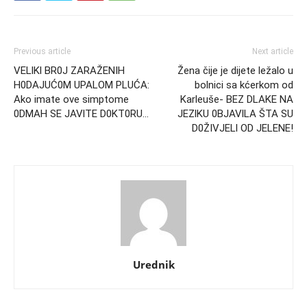
Previous article
Next article
VELlKl BR0J ZARAŽENIH
Žena čije je dijete ležalo u
H0DAJUĆ0M UPALOM PLUĆA:
bolnici sa kćerkom od
Ako imate ove simptome
Karleuše- BEZ DLAKE NA
0DMAH SE JAVlTE D0KT0RU…
JEZlKU 0BJAVlLA ŠTA SU
D0ŽIVJELl OD JELENE!
Urednik