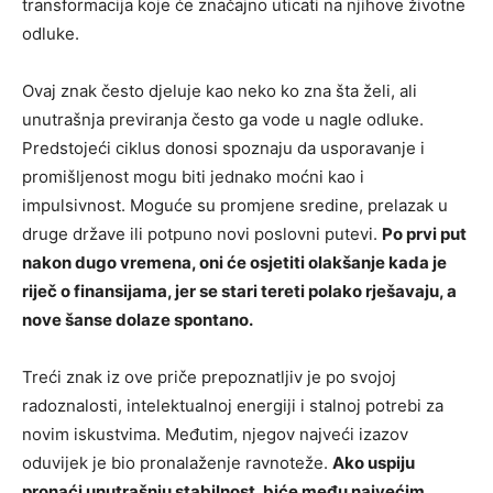
transformacija koje će značajno uticati na njihove životne
odluke.
Ovaj znak često djeluje kao neko ko zna šta želi, ali
unutrašnja previranja često ga vode u nagle odluke.
Predstojeći ciklus donosi spoznaju da usporavanje i
promišljenost mogu biti jednako moćni kao i
impulsivnost. Moguće su promjene sredine, prelazak u
druge države ili potpuno novi poslovni putevi.
Po prvi put
nakon dugo vremena, oni će osjetiti olakšanje kada je
riječ o finansijama, jer se stari tereti polako rješavaju, a
nove šanse dolaze spontano.
Treći znak iz ove priče prepoznatljiv je po svojoj
radoznalosti, intelektualnoj energiji i stalnoj potrebi za
novim iskustvima. Međutim, njegov najveći izazov
oduvijek je bio pronalaženje ravnoteže.
Ako uspiju
pronaći unutrašnju stabilnost, biće među najvećim