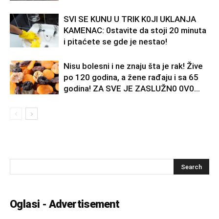
SVl SE KUNU U TRlK K0Jl UKLANJA
KAMENAC: 0stavite da stoji 20 minuta
i pitaćete se gde je nestao!
Nisu bolesni i ne znaju šta je rak! Žive
po 120 godina, a žene rađaju i sa 65
godina! ZA SVE JE ZASLUŽN0 0V0...
Oglasi - Advertisement