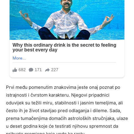
Prvi među pomenutim znakovima jeste onaj poznat po
istrajnosti i čvrstom karakteru. Njegovi pripadnici
oduvijek su težili miru, stabilnosti i jasnim temeljima, ali
često ih je život stavljao pred odlaganja i dileme. Sada,
prema tumačenjima domaćih astroloških stručnjaka, ulaze
u deset godina koje će testirati njihovu spremnost da
prihvate promjene koje vode ka rastu.