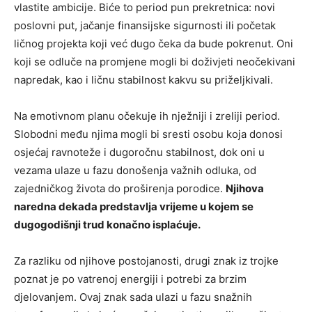
vlastite ambicije. Biće to period pun prekretnica: novi
poslovni put, jačanje finansijske sigurnosti ili početak
ličnog projekta koji već dugo čeka da bude pokrenut. Oni
koji se odluče na promjene mogli bi doživjeti neočekivani
napredak, kao i ličnu stabilnost kakvu su priželjkivali.
Na emotivnom planu očekuje ih nježniji i zreliji period.
Slobodni među njima mogli bi sresti osobu koja donosi
osjećaj ravnoteže i dugoročnu stabilnost, dok oni u
vezama ulaze u fazu donošenja važnih odluka, od
zajedničkog života do proširenja porodice.
Njihova
naredna dekada predstavlja vrijeme u kojem se
dugogodišnji trud konačno isplaćuje.
Za razliku od njihove postojanosti, drugi znak iz trojke
poznat je po vatrenoj energiji i potrebi za brzim
djelovanjem. Ovaj znak sada ulazi u fazu snažnih