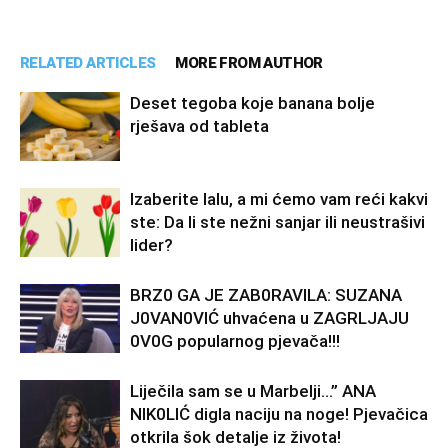
RELATED ARTICLES
MORE FROM AUTHOR
Deset tegoba koje banana bolje
rješava od tableta
Izaberite lalu, a mi ćemo vam reći kakvi
ste: Da li ste nežni sanjar ili neustrašivi
lider?
BRZ0 GA JE ZAB0RAVlLA: SUZANA
J0VAN0VIĆ uhvaćena u ZAGRLJAJU
0V0G popularnog pjevača!!!
Liječila sam se u Marbelji…” ANA
NlK0LlĆ digla naciju na noge! Pjevačica
otkrila šok detalje iz života!