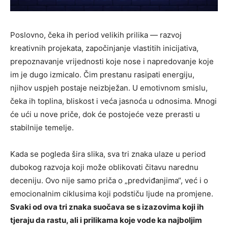
Poslovno, čeka ih period velikih prilika — razvoj
kreativnih projekata, započinjanje vlastitih inicijativa,
prepoznavanje vrijednosti koje nose i napredovanje koje
im je dugo izmicalo. Čim prestanu rasipati energiju,
njihov uspjeh postaje neizbježan. U emotivnom smislu,
čeka ih toplina, bliskost i veća jasnoća u odnosima. Mnogi
će ući u nove priče, dok će postojeće veze prerasti u
stabilnije temelje.
Kada se pogleda šira slika, sva tri znaka ulaze u period
dubokog razvoja koji može oblikovati čitavu narednu
deceniju. Ovo nije samo priča o „predviđanjima“, već i o
emocionalnim ciklusima koji podstiču ljude na promjene.
Svaki od ova tri znaka suočava se s izazovima koji ih
tjeraju da rastu, ali i prilikama koje vode ka najboljim