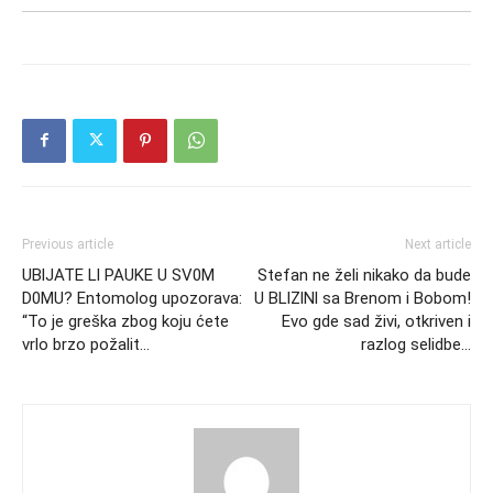
Previous article
Next article
UBlJATE Ll PAUKE U SV0M
Stefan ne želi nikako da bude
D0MU? Entomolog upozorava:
U BLlZlNl sa Brenom i Bobom!
“To je greška zbog koju ćete
Evo gde sad živi, otkriven i
vrlo brzo požalit…
razlog selidbe…