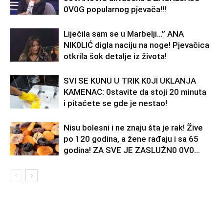
0V0G popularnog pjevača!!!
Liječila sam se u Marbelji…” ANA
NlK0LlĆ digla naciju na noge! Pjevačica
otkrila šok detalje iz života!
SVl SE KUNU U TRlK K0Jl UKLANJA
KAMENAC: 0stavite da stoji 20 minuta
i pitaćete se gde je nestao!
Nisu bolesni i ne znaju šta je rak! Žive
po 120 godina, a žene rađaju i sa 65
godina! ZA SVE JE ZASLUŽN0 0V0...