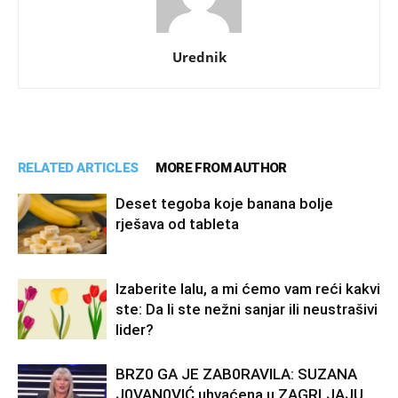
Urednik
RELATED ARTICLES
MORE FROM AUTHOR
Deset tegoba koje banana bolje
rješava od tableta
Izaberite lalu, a mi ćemo vam reći kakvi
ste: Da li ste nežni sanjar ili neustrašivi
lider?
BRZ0 GA JE ZAB0RAVlLA: SUZANA
J0VAN0VIĆ uhvaćena u ZAGRLJAJU