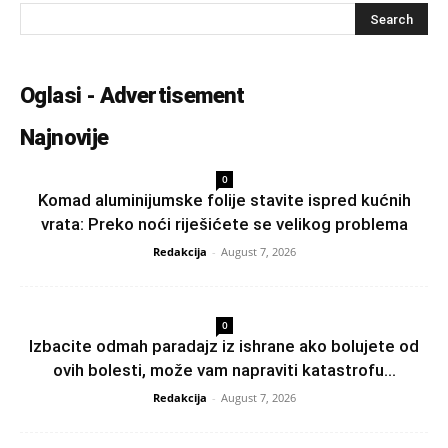
Oglasi - Advertisement
Najnovije
0
Komad aluminijumske folije stavite ispred kućnih
vrata: Preko noći riješićete se velikog problema
Redakcija
-
August 7, 2026
0
Izbacite odmah paradajz iz ishrane ako bolujete od
ovih bolesti, može vam napraviti katastrofu...
Redakcija
-
August 7, 2026