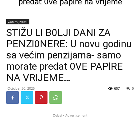
Zanimljivosti
STlŽU Ll B0LJl DANl ZA
PENZl0NERE: U novu godinu
sa većim penzijama- samo
morate predat 0VE PAPlRE
NA VRlJEME…
October 30, 2025
607
0
Oglasi - Advertisement