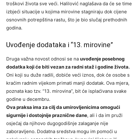
troškovi života sve veći. Halilović naglašava da će se time
izbjeći situacije u kojima mirovine stagniraju dok cijene
osnovnih potrepština rastu, što je bio slučaj prethodnih
godina.
Uvođenje dodataka i “13. mirovine”
Druga važna novost odnosi se na
uvođenje posebnog
dodatka koji će biti vezan za radni staž i godine života.
Oni koji su duže radili, dobiće veći iznos, dok će osobe s
kraćim radnim vijekom primati manji dodatak. Ova mjera,
poznata kao tzv. “13. mirovina”, bit će isplaćivana svake
godine u decembru.
Ova praksa ima za cilj da umirovljenicima omogući
sigurnije i dostojnije praznične dane
, ali i da im pruži
osjećaj da njihovo dugogodišnje zalaganje nije
zaboravljeno. Dodatna sredstva mogu im pomoći u