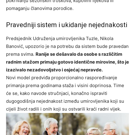
pokrivanju sezonskih troškova, kupovini lijekova ili
pomaganju članovima porodice.
Pravedniji sistem i ukidanje nejednakosti
Predsjednik Udruženja umirovljenika Tuzle, Nikola
Banović, upozorio je na potrebu da sistem bude pravedan
prema svima.
Ranije se dešavalo da osobe s različitim
radnim stažom primaju gotovo identične mirovine, što je
izazivalo nezadovoljstvo i osjećaj nepravde.
Novi model predviđa proporcionalno raspoređivanje
primanja prema godinama staža i visini doprinosa. Time
će se, kako navode stručnjaci, konačno ispraviti
dugogodišnja nejednakost između umirovljenika koji su
cijeli život radili i onih koji su ostvarili kraći radni vijek.