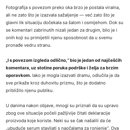
Fotografija s povezom preko oka brzo je postala viralna,
ali ne zato što je izazvala sažaljenje — već zato što je
glavni lik situaciju dočekala sa šalom i osmijehom. Dok su
se komentari zabrinutih nizali jedan za drugim, bilo je i
onih koji su primijetili njenu sposobnost da u svemu
pronađe vedru stranu.
„I s povezom izgleda odlično,“ bio je jedan od najčešćih
komentara, uz stotine poruka podrške i želja za brzim
oporavkom.
Iako je mogla izazvati dramu, odlučila je da
sve prikaže kroz duhovitu prizmu, što je dodatno
približilo njenu publiku.
U danima nakon objave, mnogi su priznali da su upravo
zbog ove situacije počeli pažljivije čitati deklaracije
proizvoda koje koriste. Neki su se čak našalili da će
„ubuduće serum stavljati s naočalama za ronjenje“. Ova