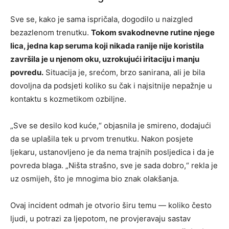
Sve se, kako je sama ispričala, dogodilo u naizgled
bezazlenom trenutku.
Tokom svakodnevne rutine njege
lica, jedna kap seruma koji nikada ranije nije koristila
završila je u njenom oku, uzrokujući iritaciju i manju
povredu.
Situacija je, srećom, brzo sanirana, ali je bila
dovoljna da podsjeti koliko su čak i najsitnije nepažnje u
kontaktu s kozmetikom ozbiljne.
„Sve se desilo kod kuće,“ objasnila je smireno, dodajući
da se uplašila tek u prvom trenutku. Nakon posjete
ljekaru, ustanovljeno je da nema trajnih posljedica i da je
povreda blaga. „Ništa strašno, sve je sada dobro,“ rekla je
uz osmijeh, što je mnogima bio znak olakšanja.
Ovaj incident odmah je otvorio širu temu — koliko često
ljudi, u potrazi za ljepotom, ne provjeravaju sastav