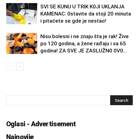
SVl SE KUNU U TRlK K0Jl UKLANJA
KAMENAC: 0stavite da stoji 20 minuta
i pitaćete se gde je nestao!
Nisu bolesni i ne znaju šta je rak! Žive
po 120 godina, a žene rađaju i sa 65
godina! ZA SVE JE ZASLUŽN0 0V0...
Oglasi - Advertisement
Najnovije