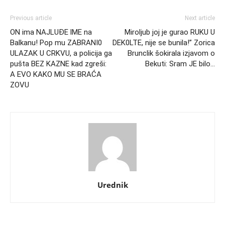
Previous article
Next article
ON ima NAJLUĐE lME na
Miroljub joj je gurao RUKU U
Balkanu! Pop mu ZABRANI0
DEK0LTE, nije se bunila!” Zorica
ULAZAK U CRKVU, a policija ga
Brunclik šokirala izjavom o
pušta BEZ KAZNE kad zgreši:
Bekuti: Sram JE bilo…
A EVO KAKO MU SE BRAĆA
ZOVU
Urednik