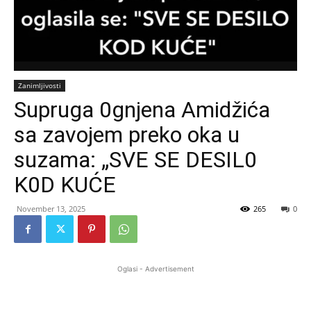
Zanimljivosti
Supruga 0gnjena Amidžića
sa zavojem preko oka u
suzama: „SVE SE DESIL0
K0D KUĆE
November 13, 2025
265
0
Oglasi - Advertisement