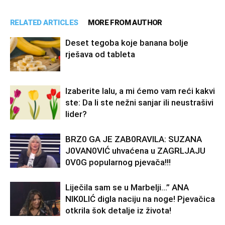
RELATED ARTICLES
MORE FROM AUTHOR
Deset tegoba koje banana bolje
rješava od tableta
Izaberite lalu, a mi ćemo vam reći kakvi
ste: Da li ste nežni sanjar ili neustrašivi
lider?
BRZ0 GA JE ZAB0RAVlLA: SUZANA
J0VAN0VIĆ uhvaćena u ZAGRLJAJU
0V0G popularnog pjevača!!!
Liječila sam se u Marbelji…” ANA
NlK0LlĆ digla naciju na noge! Pjevačica
otkrila šok detalje iz života!