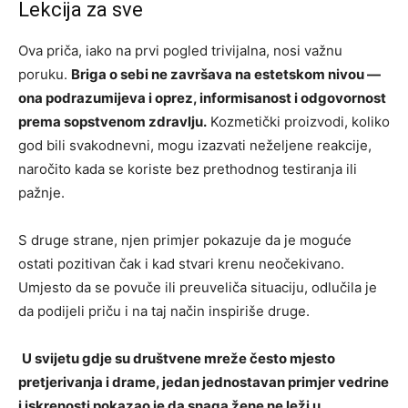
Lekcija za sve
Ova priča, iako na prvi pogled trivijalna, nosi važnu
poruku.
Briga o sebi ne završava na estetskom nivou —
ona podrazumijeva i oprez, informisanost i odgovornost
prema sopstvenom zdravlju.
Kozmetički proizvodi, koliko
god bili svakodnevni, mogu izazvati neželjene reakcije,
naročito kada se koriste bez prethodnog testiranja ili
pažnje.
S druge strane, njen primjer pokazuje da je moguće
ostati pozitivan čak i kad stvari krenu neočekivano.
Umjesto da se povuče ili preuveliča situaciju, odlučila je
da podijeli priču i na taj način inspiriše druge.
U svijetu gdje su društvene mreže često mjesto
pretjerivanja i drame, jedan jednostavan primjer vedrine
i iskrenosti pokazao je da snaga žene ne leži u