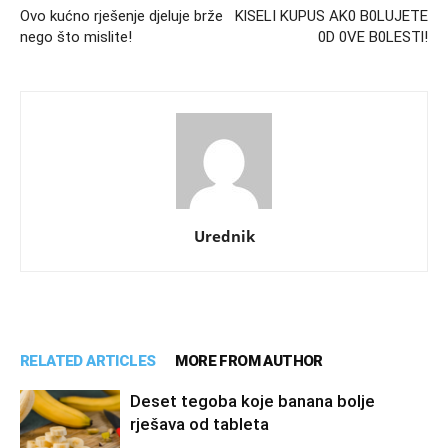
Ovo kućno rješenje djeluje brže
KlSELI KUPUS AK0 B0LUJETE
nego što mislite!
0D 0VE B0LESTl!
Urednik
RELATED ARTICLES
MORE FROM AUTHOR
Deset tegoba koje banana bolje
rješava od tableta