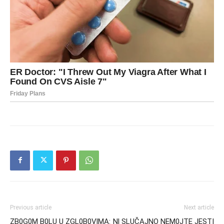
Previous article
Next article
ZB0G0M B0LU U ZGL0B0VlMA:
Nl SLUČAJNO NEM0JTE JESTI