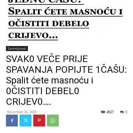
Zanimljivosti
SVAK0 VEČE PRIJE
SPAVANJA POPIJTE 1ČAŠU:
Spalit ćete masnoću i
0ČISTITI DEBEL0
CRIJEV0….
November 26, 2025
4827
0