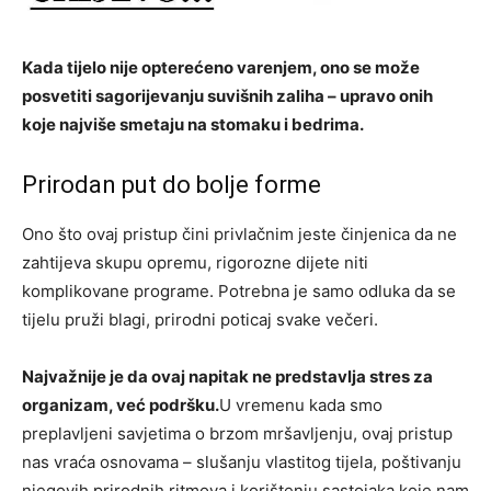
Kada tijelo nije opterećeno varenjem, ono se može
posvetiti sagorijevanju suvišnih zaliha – upravo onih
koje najviše smetaju na stomaku i bedrima.
Prirodan put do bolje forme
Ono što ovaj pristup čini privlačnim jeste činjenica da ne
zahtijeva skupu opremu, rigorozne dijete niti
komplikovane programe. Potrebna je samo odluka da se
tijelu pruži blagi, prirodni poticaj svake večeri.
Najvažnije je da ovaj napitak ne predstavlja stres za
organizam, već podršku.
U vremenu kada smo
preplavljeni savjetima o brzom mršavljenju, ovaj pristup
nas vraća osnovama – slušanju vlastitog tijela, poštivanju
njegovih prirodnih ritmova i korištenju sastojaka koje nam