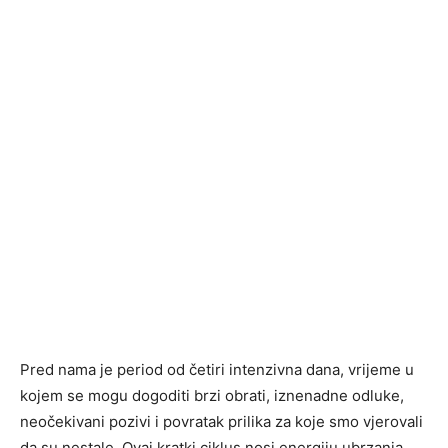
Pred nama je period od četiri intenzivna dana, vrijeme u
kojem se mogu dogoditi brzi obrati, iznenadne odluke,
neočekivani pozivi i povratak prilika za koje smo vjerovali
da su nestale. Ovaj kratki ciklus nosi energiju ubrzanja,