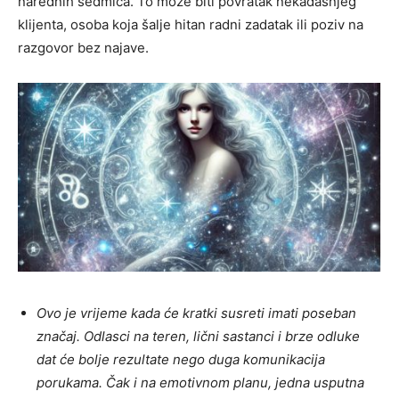
narednih sedmica. To može biti povratak nekadašnjeg
klijenta, osoba koja šalje hitan radni zadatak ili poziv na
razgovor bez najave.
Ovo je vrijeme kada će kratki susreti imati poseban
značaj. Odlasci na teren, lični sastanci i brze odluke
dat će bolje rezultate nego duga komunikacija
porukama. Čak i na emotivnom planu, jedna usputna