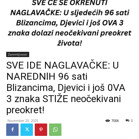
Zanimljivosti
SVE IDE NAGLAVAČKE: U
NAREDNlH 96 sati
Blizancima, Djevici i još 0VA
3 znaka STlŽE neočekivani
preokret!
November 20, 2025
7006
0