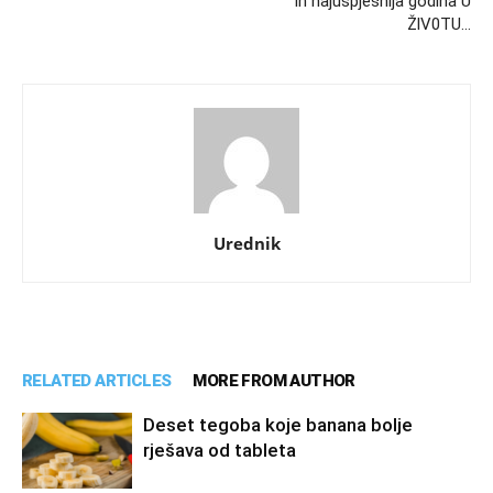
ih najuspješnija godina U
ŽlV0TU…
Urednik
RELATED ARTICLES
MORE FROM AUTHOR
Deset tegoba koje banana bolje
rješava od tableta