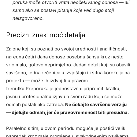
poruka može otvoriti vrata neočekivanog odnosa — ali
samo ako se postavi pitanje koje već dugo stoji
neizgovoreno.
Precizni znak: moć detalja
Za one koji su poznati po svojoj urednosti i analitičnosti,
naredna četiri dana donose posebnu šansu kroz nešto
vrlo malo, gotovo neprimjetno. Jedan detalj koji su obavili
savršeno, jedna rečenica u izvještaju ili sitna korekcija na
projektu — može ih izdvojiti u pravom
trenutku.Preporuka je jednostavna: pripremiti kratku,
jasnu i profesionalnu izjavu o svom radu koja se može
odmah poslati ako zatreba.
Ne čekajte savršenu verziju
— djelujte odmah, jer će pravovremenost biti presudna.
Paralelno s tim, u ovom periodu moguće je postići veliki
napredak kroz male promjene u svakodnevnim navikama.