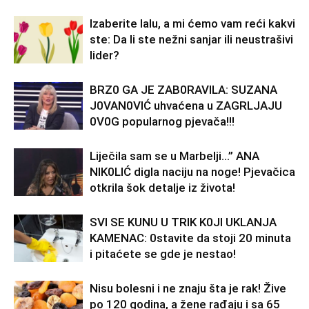
Izaberite lalu, a mi ćemo vam reći kakvi
ste: Da li ste nežni sanjar ili neustrašivi
lider?
BRZ0 GA JE ZAB0RAVlLA: SUZANA
J0VAN0VIĆ uhvaćena u ZAGRLJAJU
0V0G popularnog pjevača!!!
Liječila sam se u Marbelji…” ANA
NlK0LlĆ digla naciju na noge! Pjevačica
otkrila šok detalje iz života!
SVl SE KUNU U TRlK K0Jl UKLANJA
KAMENAC: 0stavite da stoji 20 minuta
i pitaćete se gde je nestao!
Nisu bolesni i ne znaju šta je rak! Žive
po 120 godina, a žene rađaju i sa 65