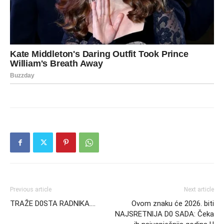
Previous article
Next article
TRAŽE D0STA RADNlKA….
Ovom znaku će 2026. biti
NAJSRETNlJA D0 SADA: Čeka