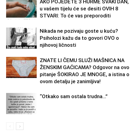
AKO POJEDETE 3 HURME SVAKI DAN,
u vašem tijelu će se desiti OVIH 8
STVARI: To će vas preporoditi
Nikada ne pozivaju goste u kuću?
Psiholozi kažu da to govori OVO o
njihovoj ličnosti
ZNATE LI ČEMU SLUŽI MAŠNICA NA
ŽENSKIM GAĆICAMA? Odgovor na ovo
pitanje ŠOKIRAO JE MNOGE, a istina o
ovom detalju je zanimljiva!
“Otkako sam ostala trudna…”