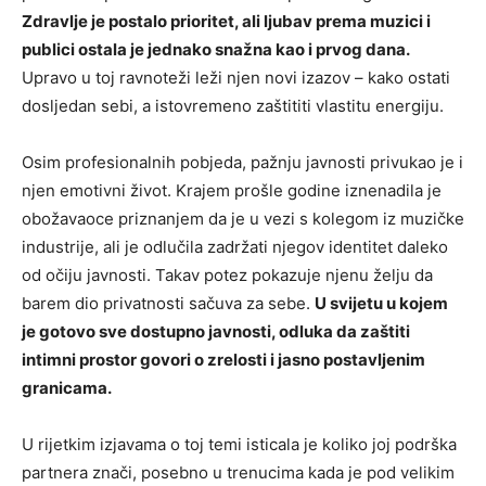
Zdravlje je postalo prioritet, ali ljubav prema muzici i
publici ostala je jednako snažna kao i prvog dana.
Upravo u toj ravnoteži leži njen novi izazov – kako ostati
dosljedan sebi, a istovremeno zaštititi vlastitu energiju.
Osim profesionalnih pobjeda, pažnju javnosti privukao je i
njen emotivni život. Krajem prošle godine iznenadila je
obožavaoce priznanjem da je u vezi s kolegom iz muzičke
industrije, ali je odlučila zadržati njegov identitet daleko
od očiju javnosti. Takav potez pokazuje njenu želju da
barem dio privatnosti sačuva za sebe.
U svijetu u kojem
je gotovo sve dostupno javnosti, odluka da zaštiti
intimni prostor govori o zrelosti i jasno postavljenim
granicama.
U rijetkim izjavama o toj temi isticala je koliko joj podrška
partnera znači, posebno u trenucima kada je pod velikim