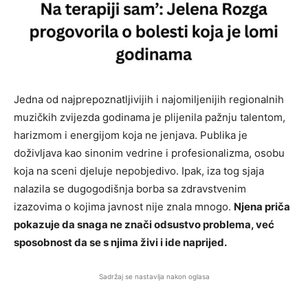
Jedna od najprepoznatljivijih i najomiljenijih regionalnih
muzičkih zvijezda godinama je plijenila pažnju talentom,
harizmom i energijom koja ne jenjava. Publika je
doživljava kao sinonim vedrine i profesionalizma, osobu
koja na sceni djeluje nepobjedivo. Ipak, iza tog sjaja
nalazila se dugogodišnja borba sa zdravstvenim
izazovima o kojima javnost nije znala mnogo.
Njena priča
pokazuje da snaga ne znači odsustvo problema, već
sposobnost da se s njima živi i ide naprijed.
Sadržaj se nastavlja nakon oglasa