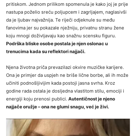
pritiskom. Jednom prilikom spomenula je kako joj je prije
nastupa poželio sreću poljupcem i zagrljajem, naglasivši
da je ljubav najvažnija. Te riječi odjeknule su među
fanovima jer su pokazale nježniju, privatnu stranu žene
koju mnogi doživljavaju kao snažnu scensku figuru.
Podrška bliske osobe postala je njen oslonac u
trenucima kada su reflektori najjači.
Njena životna priča prevazilazi okvire muzičke karijere.
Ona je primjer da uspjeh ne briše lične borbe, ali ih može
učiniti podnošljivijim kada postoji jasna svrha. Kroz
godine rada ostala je dosljedna vlastitom stilu, emociji i
energiji koju prenosi publici.
Autentičnost je njeno
najjače oružje – ona ne glumi snagu, već je živi.