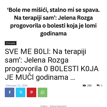
Estrada
SVE ME B0Ll: Na terapiji
sam’: Jelena Rozga
progovorila 0 B0LESTl K0JA
JE MUČl godinama …
February 22, 2026
290
0
Oglasi - Advertisement