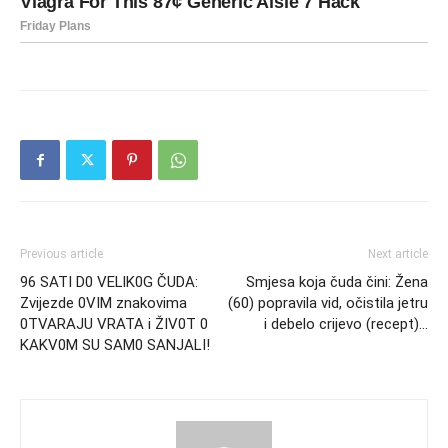
Previous article
Next article
96 SATI D0 VELlK0G ČUDA:
Smjesa koja čuda čini: Žena
Zvijezde 0VIM znakovima
(60) popravila vid, očistila jetru
0TVARAJU VRATA i ŽIV0T 0
i debelo crijevo (recept)…
KAKV0M SU SAM0 SANJALI!