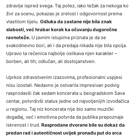
zdravlje ispred svega. Taj potez, iako težak za nekoga ko
živi za scenu, pokazao je zrelost i odgovornost prema
vlastitom tijelu.
Odluka da zastane nije bila znak
slabosti, već hrabar korak ka očuvanju dugoročne
ravnoteže.
U javnim istupima priznala je da se
svakodnevno bori, ali i da predaja nikada nije bila opcija.
Upravo ta rečenica najbolje oslikava njen karakter –
borben, ali tih; odlučan, ali dostojanstven.
Uprkos zdravstvenim izazovima, profesionalni uspjesi
nisu izostali. Nedavno je ostvarila impresivan podvig
rasprodavši čak sedam koncerata u beogradskom
Sava
centar
, potvrdivši status jedne od najvoljenijih izvođačica
u regionu. Taj niz koncerata nije bio samo muzički
događaj, već i emotivna potvrda da publika prepoznaje
iskrenost i trud.
Rasprodane dvorane bile su dokaz da
predan rad i autentičnost uvijek pronađu put do srca