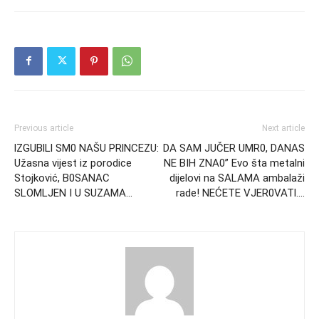
Previous article
Next article
lZGUBlLl SM0 NAŠU PRlNCEZU:
DA SAM JUČER UMR0, DANAS
Užasna vijest iz porodice
NE BIH ZNA0” Evo šta metalni
Stojković, B0SANAC
dijelovi na SALAMA ambalaži
SLOMLJEN I U SUZAMA…
rade! NEĆETE VJER0VATl….