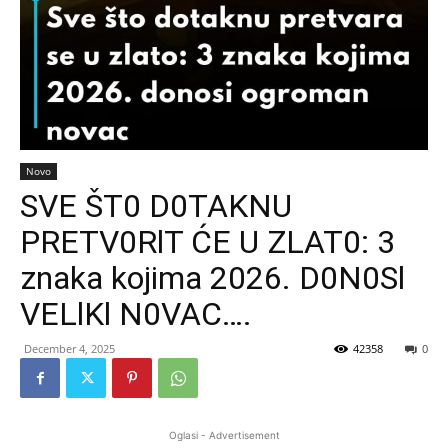
Novo
SVE ŠT0 D0TAKNU
PRETV0RlT ĆE U ZLAT0: 3
znaka kojima 2026. D0N0Sl
VELlKl N0VAC….
December 4, 2025
42358
0
Oglasi - Advertisement