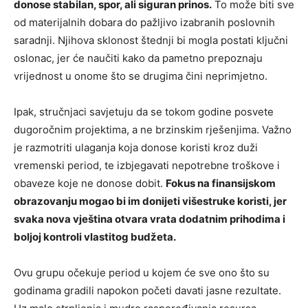
donose stabilan, spor, ali siguran prinos.
To može biti sve
od materijalnih dobara do pažljivo izabranih poslovnih
saradnji. Njihova sklonost štednji bi mogla postati ključni
oslonac, jer će naučiti kako da pametno prepoznaju
vrijednost u onome što se drugima čini neprimjetno.
Ipak, stručnjaci savjetuju da se tokom godine posvete
dugoročnim projektima, a ne brzinskim rješenjima. Važno
je razmotriti ulaganja koja donose koristi kroz duži
vremenski period, te izbjegavati nepotrebne troškove i
obaveze koje ne donose dobit.
Fokus na finansijskom
obrazovanju mogao bi im donijeti višestruke koristi, jer
svaka nova vještina otvara vrata dodatnim prihodima i
boljoj kontroli vlastitog budžeta.
Ovu grupu očekuje period u kojem će sve ono što su
godinama gradili napokon početi davati jasne rezultate.