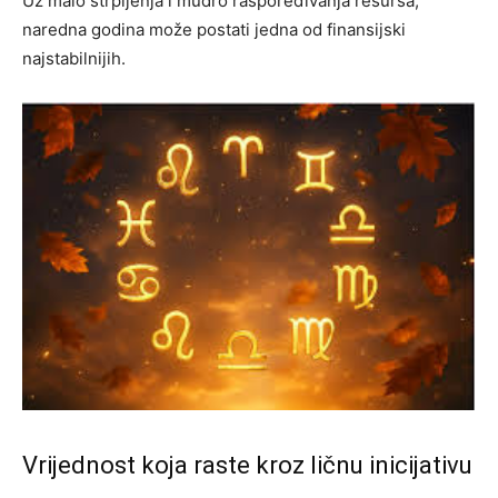
Uz malo strpljenja i mudro raspoređivanja resursa,
naredna godina može postati jedna od finansijski
najstabilnijih.
Vrijednost koja raste kroz ličnu inicijativu