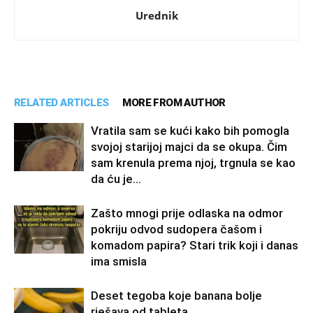
Urednik
RELATED ARTICLES
MORE FROM AUTHOR
Vratila sam se kući kako bih pomogla
svojoj starijoj majci da se okupa. Čim
sam krenula prema njoj, trgnula se kao
da ću je...
Zašto mnogi prije odlaska na odmor
pokriju odvod sudopera čašom i
komadom papira? Stari trik koji i danas
ima smisla
Deset tegoba koje banana bolje
rješava od tableta