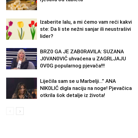
Izaberite lalu, a mi ćemo vam reći kakvi
ste: Da li ste nežni sanjar ili neustrašivi
lider?
BRZ0 GA JE ZAB0RAVlLA: SUZANA
J0VAN0VIĆ uhvaćena u ZAGRLJAJU
0V0G popularnog pjevača!!!
Liječila sam se u Marbelji…” ANA
NlK0LlĆ digla naciju na noge! Pjevačica
otkrila šok detalje iz života!