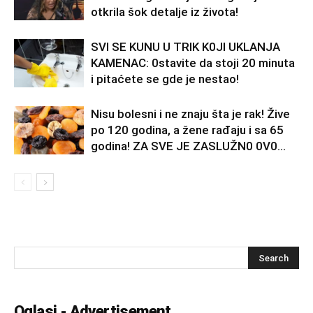
otkrila šok detalje iz života!
SVl SE KUNU U TRlK K0Jl UKLANJA
KAMENAC: 0stavite da stoji 20 minuta
i pitaćete se gde je nestao!
Nisu bolesni i ne znaju šta je rak! Žive
po 120 godina, a žene rađaju i sa 65
godina! ZA SVE JE ZASLUŽN0 0V0...
Oglasi - Advertisement