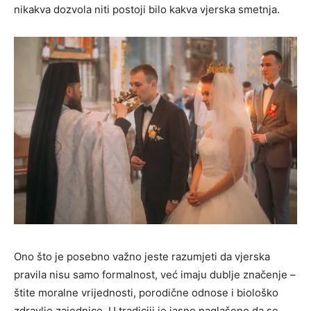
nikakva dozvola niti postoji bilo kakva vjerska smetnja.
Ono što je posebno važno jeste razumjeti da vjerska
pravila nisu samo formalnost, već imaju dublje značenje –
štite moralne vrijednosti, porodične odnose i biološko
zdravlje zajednice. U tradiciji je jasno naglašeno da se