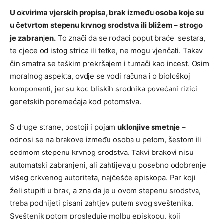
U okvirima vjerskih propisa, brak između osoba koje su
u četvrtom stepenu krvnog srodstva ili bližem – strogo
je zabranjen.
To znači da se rođaci poput braće, sestara,
te djece od istog strica ili tetke, ne mogu vjenčati. Takav
čin smatra se teškim prekršajem i tumači kao incest. Osim
moralnog aspekta, ovdje se vodi računa i o biološkoj
komponenti, jer su kod bliskih srodnika povećani rizici
genetskih poremećaja kod potomstva.
S druge strane, postoji i pojam
uklonjive smetnje
–
odnosi se na brakove između osoba u petom, šestom ili
sedmom stepenu krvnog srodstva. Takvi brakovi nisu
automatski zabranjeni, ali zahtijevaju posebno odobrenje
višeg crkvenog autoriteta, najčešće episkopa. Par koji
želi stupiti u brak, a zna da je u ovom stepenu srodstva,
treba podnijeti pisani zahtjev putem svog sveštenika.
Sveštenik potom prosleđuje molbu episkopu, koji