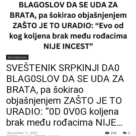
Zanimljivosti
SVEŠTENlK SRPKlNJl DA0
BLAG0SLOV DA SE UDA ZA
BRATA, pa šokirao
objašnjenjem ZAŠTO JE TO
URADIO: “0D 0V0G koljena
brak među rođacima NIJE…
November 11, 2025
214
0