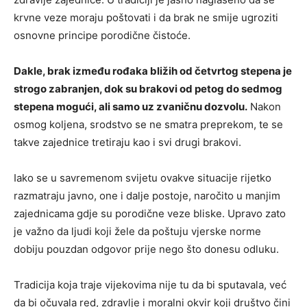
krvne veze moraju poštovati i da brak ne smije ugroziti
osnovne principe porodične čistoće.
Dakle, brak između rođaka bližih od četvrtog stepena je
strogo zabranjen, dok su brakovi od petog do sedmog
stepena mogući, ali samo uz zvaničnu dozvolu.
Nakon
osmog koljena, srodstvo se ne smatra preprekom, te se
takve zajednice tretiraju kao i svi drugi brakovi.
Iako se u savremenom svijetu ovakve situacije rijetko
razmatraju javno, one i dalje postoje, naročito u manjim
zajednicama gdje su porodične veze bliske. Upravo zato
je važno da ljudi koji žele da poštuju vjerske norme
dobiju pouzdan odgovor prije nego što donesu odluku.
Tradicija koja traje vijekovima nije tu da bi sputavala, već
da bi očuvala red, zdravlje i moralni okvir koji društvo čini