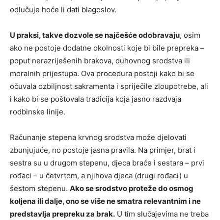
odlučuje hoće li dati blagoslov.
U praksi, takve dozvole se najčešće odobravaju
, osim
ako ne postoje dodatne okolnosti koje bi bile prepreka –
poput nerazriješenih brakova, duhovnog srodstva ili
moralnih prijestupa. Ova procedura postoji kako bi se
očuvala ozbiljnost sakramenta i spriječile zloupotrebe, ali
i kako bi se poštovala tradicija koja jasno razdvaja
rodbinske linije.
Računanje stepena krvnog srodstva može djelovati
zbunjujuće, no postoje jasna pravila. Na primjer, brat i
sestra su u drugom stepenu, djeca braće i sestara – prvi
rođaci – u četvrtom, a njihova djeca (drugi rođaci) u
šestom stepenu.
Ako se srodstvo proteže do osmog
koljena ili dalje, ono se više ne smatra relevantnim i ne
predstavlja prepreku za brak.
U tim slučajevima ne treba