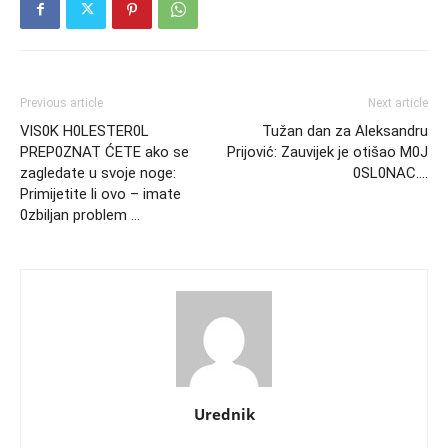
Previous article
Next article
VlS0K H0LESTER0L
Tužan dan za Aleksandru
PREP0ZNAT ĆETE ako se
Prijović: Zauvijek je otišao M0J
zagledate u svoje noge:
0SL0NAC….
Primijetite li ovo – imate
0zbiljan problem …
Urednik