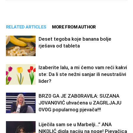
RELATED ARTICLES
MORE FROM AUTHOR
Deset tegoba koje banana bolje
rješava od tableta
Izaberite lalu, a mi ćemo vam reći kakvi
ste: Da li ste nežni sanjar ili neustrašivi
lider?
BRZ0 GA JE ZAB0RAVlLA: SUZANA
J0VAN0VIĆ uhvaćena u ZAGRLJAJU
0V0G popularnog pjevača!!!
Liječila sam se u Marbelji…” ANA
NlK0LlĆ digla naciju na noge! Pjevačica