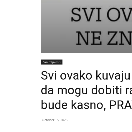
Zanimljivosti
Svi ovako kuvaju 
da mogu dobiti r
bude kasno, PR
October 15, 2025