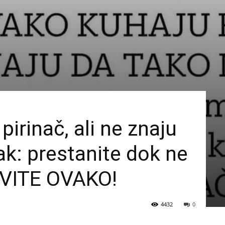
pirinač, ali ne znaju
ak: prestanite dok ne
AVITE OVAKO!
4432
0