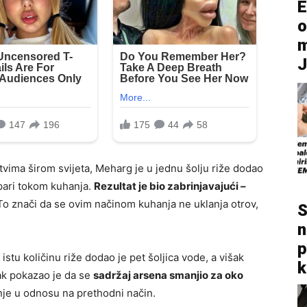
E
o
m
tvima širom svijeta, Meharg je u jednu šolju riže dodao
spari tokom kuhanja.
Rezultat je bio zabrinjavajući –
o znači da se ovim načinom kuhanja ne uklanja otrov,
S
n
p
stu količinu riže dodao je pet šoljica vode, a višak
k
ak pokazao je da se
sadržaj arsena smanjio za oko
nje u odnosu na prethodni način.