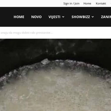
Sign in / Join
Home
Kontakt
HOME
NOVO
VIJESTI
SHOWBIZZ
ZANI
e znaju da mogu dobiti rak: prestanite...