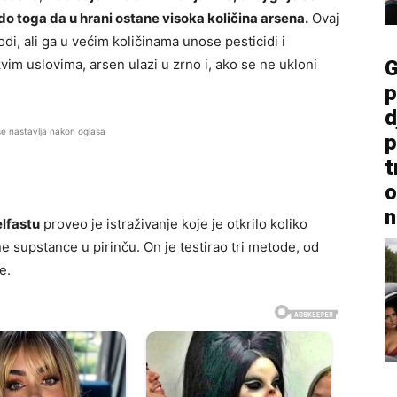
do toga da u hrani ostane visoka količina arsena.
Ovaj
odi, ali ga u većim količinama unose pesticidi i
akvim uslovima, arsen ulazi u zrno i, ako se ne ukloni
G
p
d
se nastavlja nakon oglasa
p
t
o
n
lfastu
proveo je istraživanje koje je otkrilo koliko
e supstance u pirinču. On je testirao tri metode, od
e.