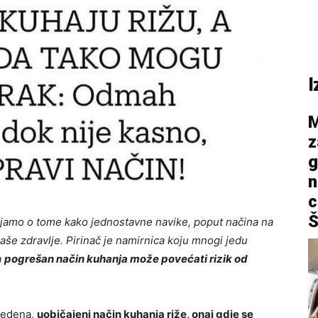
I
M
z
g
n
c
Š
jamo o tome kako jednostavne navike, poput načina na
aše zdravlje. Pirinač je namirnica koju mnogi jedu
a
pogrešan način kuhanja može povećati rizik od
vedena,
uobičajeni način kuhanja riže, onaj gdje se