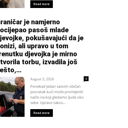
Read more
raničar je namjerno
ocijepao pasoš mlade
jevojke, pokušavajući da je
onizi, ali upravo u tom
renutku djevojka je mirno
tvorila torbu, izvadila još
ešto,...
August 3, 2026
0
Ponekad jedan sasvim običan
povratak kući može promijeniti
način na koji gledamo ljude oko
sebe. Upravo takvu...
Read more