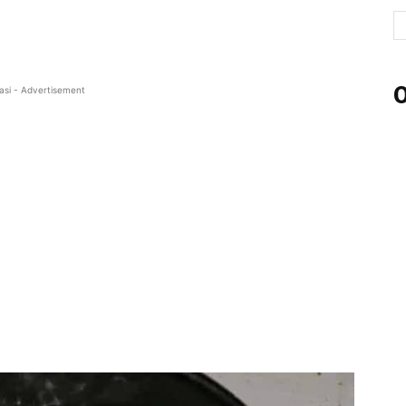
O
asi - Advertisement