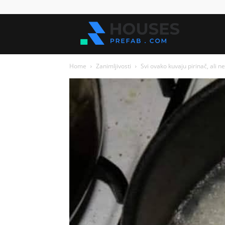
Kuće
Home
Zanimljivosti
Svi ovako kuvaju pirinač, ali n
za
sve