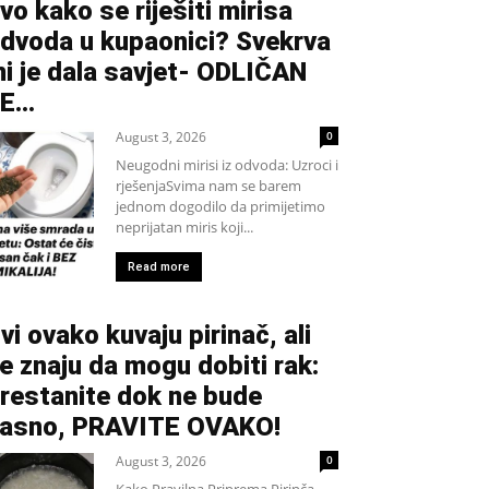
vo kako se riješiti mirisa
dvoda u kupaonici? Svekrva
i je dala savjet- ODLIČAN
JE…
August 3, 2026
0
Neugodni mirisi iz odvoda: Uzroci i
rješenjaSvima nam se barem
jednom dogodilo da primijetimo
neprijatan miris koji...
Read more
vi ovako kuvaju pirinač, ali
e znaju da mogu dobiti rak:
restanite dok ne bude
asno, PRAVITE OVAKO!
August 3, 2026
0