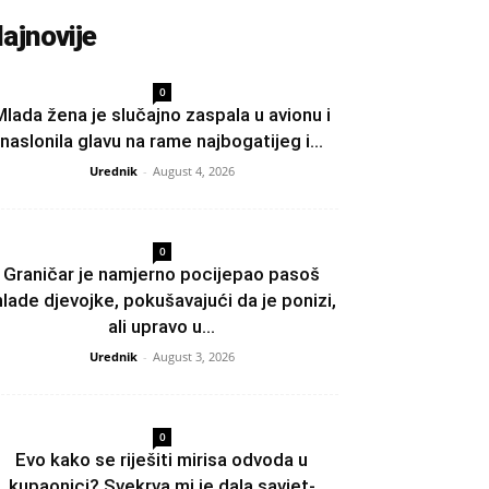
ajnovije
0
Mlada žena je slučajno zaspala u avionu i
naslonila glavu na rame najbogatijeg i...
Urednik
-
August 4, 2026
0
Graničar je namjerno pocijepao pasoš
lade djevojke, pokušavajući da je ponizi,
ali upravo u...
Urednik
-
August 3, 2026
0
Evo kako se riješiti mirisa odvoda u
kupaonici? Svekrva mi je dala savjet-