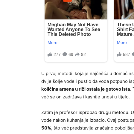
U prvoj metodi, koja je najčešća u domaćins
dvije šolje vode i pustio da voda potpuno i
količina arsena u riži ostala je gotovo ista.
T
već se on zadržava i kasnije unosi u tijelo.
Zatim je profesor isprobao drugu metodu. U i
vode nakon kuhanja je izbacio. Ovaj postup
50%
, što već predstavlja značajno poboljša