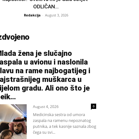
ODLIČAN...
Redakcija
-
August 3, 2026
zdvojeno
lada žena je slučajno
aspala u avionu i naslonila
lavu na rame najbogatijeg i
ajstrašnijeg muškarca u
ijelom gradu. Ali ono što je
eik...
August 4, 2026
0
Medicinska sestra od umora
zaspala na ramenu nepoznatog
putnika, a tek kasnije saznala zbog
čega su svi...