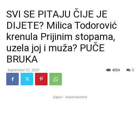
SVI SE PITAJU ČIJE JE
DIJETE? Milica Todorović
krenula Prijinim stopama,
uzela joj i muža? PUČE
BRUKA
September 21, 2025
4054
0
Oglasi - Advertisement