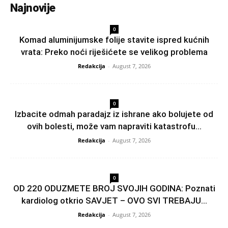
Najnovije
0
Komad aluminijumske folije stavite ispred kućnih
vrata: Preko noći riješićete se velikog problema
Redakcija
-
August 7, 2026
0
Izbacite odmah paradajz iz ishrane ako bolujete od
ovih bolesti, može vam napraviti katastrofu...
Redakcija
-
August 7, 2026
0
OD 220 ODUZMETE BROJ SVOJIH GODINA: Poznati
kardiolog otkrio SAVJET – OVO SVI TREBAJU...
Redakcija
-
August 7, 2026