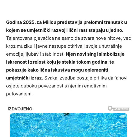
Godina 2025. za Milicu predstavlja prelomni trenutak u
kojem se umjetnički razvoj i lični rast stapaju u jedno.
Talentovana pjevačica ne samo da stvara nove hitove, već
kroz muziku i javne nastupe otkriva i svoje unutrašnje
emocije, ljubav i stabilnost.
Njen novi singl simbolizuje
iskrenost i zrelost koju je stekla tokom godina, te
pokazuje kako lična iskustva mogu oplemeniti
umjetnički izraz.
Svaka izvedba postaje prilika da fanovi
osjete duboku povezanost s njenim emotivnim
putovanjem.