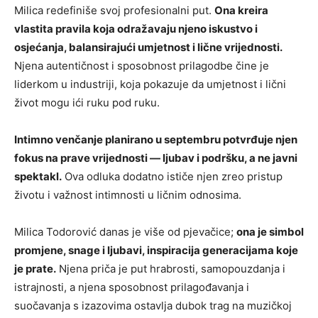
Milica redefiniše svoj profesionalni put.
Ona kreira
vlastita pravila koja odražavaju njeno iskustvo i
osjećanja, balansirajući umjetnost i lične vrijednosti.
Njena autentičnost i sposobnost prilagodbe čine je
liderkom u industriji, koja pokazuje da umjetnost i lični
život mogu ići ruku pod ruku.
Intimno venčanje planirano u septembru potvrđuje njen
fokus na prave vrijednosti — ljubav i podršku, a ne javni
spektakl.
Ova odluka dodatno ističe njen zreo pristup
životu i važnost intimnosti u ličnim odnosima.
Milica Todorović danas je više od pjevačice;
ona je simbol
promjene, snage i ljubavi, inspiracija generacijama koje
je prate.
Njena priča je put hrabrosti, samopouzdanja i
istrajnosti, a njena sposobnost prilagođavanja i
suočavanja s izazovima ostavlja dubok trag na muzičkoj