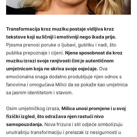
Transformacija kroz muziku postaje vidljiva kroz
tekstove koji su ličniji i emotivniji nego ikada prije.
Pjesma prenosi poruke o ljubavi, gubitku i nadi, što
publika prepoznaje i cijeni.
Njena sposobnost da kroz
muziku izrazi svoje ranjivosti čini je autentičnom
umjetnicom koja ne skriva svoje osjećaje.
Ova
emocionalna snaga dodatno produbljuje njen odnos s
fanovima i omogućava Milici da se pokaže kao umjetnica
sa jasnim identitetom i stavom.
Osim umjetničkog izraza,
Milica unosi promjene i u svoj
fizički izgled, što odražava njen rastući nivo
samopouzdanja.
Nova frizura i stil odjeće simbolizuju
unutrašnju transformaciju i prelazak iz nesigurnosti u