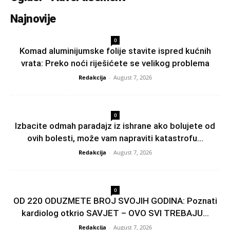
Najnovije
0
Komad aluminijumske folije stavite ispred kućnih
vrata: Preko noći riješićete se velikog problema
Redakcija
-
August 7, 2026
0
Izbacite odmah paradajz iz ishrane ako bolujete od
ovih bolesti, može vam napraviti katastrofu...
Redakcija
-
August 7, 2026
0
OD 220 ODUZMETE BROJ SVOJIH GODINA: Poznati
kardiolog otkrio SAVJET – OVO SVI TREBAJU...
Redakcija
-
August 7, 2026