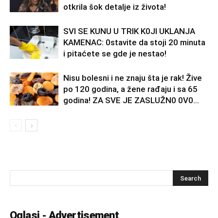
otkrila šok detalje iz života!
SVl SE KUNU U TRlK K0Jl UKLANJA
KAMENAC: 0stavite da stoji 20 minuta
i pitaćete se gde je nestao!
Nisu bolesni i ne znaju šta je rak! Žive
po 120 godina, a žene rađaju i sa 65
godina! ZA SVE JE ZASLUŽN0 0V0...
Oglasi - Advertisement