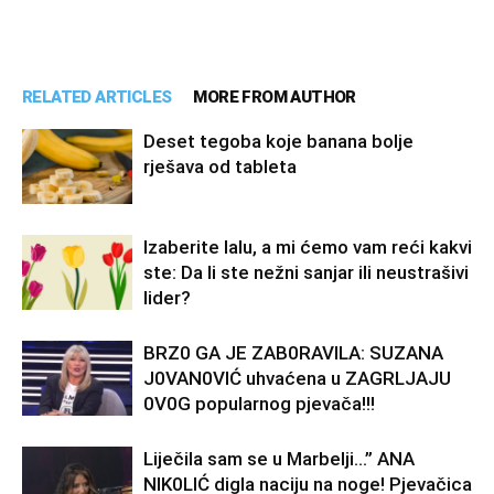
RELATED ARTICLES
MORE FROM AUTHOR
Deset tegoba koje banana bolje
rješava od tableta
Izaberite lalu, a mi ćemo vam reći kakvi
ste: Da li ste nežni sanjar ili neustrašivi
lider?
BRZ0 GA JE ZAB0RAVlLA: SUZANA
J0VAN0VIĆ uhvaćena u ZAGRLJAJU
0V0G popularnog pjevača!!!
Liječila sam se u Marbelji…” ANA
NlK0LlĆ digla naciju na noge! Pjevačica