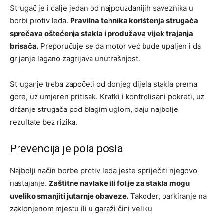
Strugač je i dalje jedan od najpouzdanijih saveznika u
borbi protiv leda.
Pravilna tehnika korištenja strugača
sprečava oštećenja stakla i produžava vijek trajanja
brisača.
Preporučuje se da motor već bude upaljen i da
grijanje lagano zagrijava unutrašnjost.
Struganje treba započeti od donjeg dijela stakla prema
gore, uz umjeren pritisak. Kratki i kontrolisani pokreti, uz
držanje strugača pod blagim uglom, daju najbolje
rezultate bez rizika.
Prevencija je pola posla
Najbolji način borbe protiv leda jeste spriječiti njegovo
nastajanje.
Zaštitne navlake ili folije za stakla mogu
uveliko smanjiti jutarnje obaveze.
Također, parkiranje na
zaklonjenom mjestu ili u garaži čini veliku