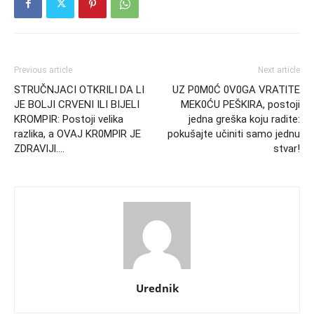
Previous article
Next article
STRUČNJACI OTKRILI DA LI
UZ P0M0Ć 0V0GA VRATlTE
JE BOLJI CRVENI ILI BIJELI
MEK0ĆU PEŠKlRA, postoji
KROMPIR: Postoji velika
jedna greška koju radite:
razlika, a OVAJ KR0MPlR JE
pokušajte učiniti samo jednu
ZDRAVlJl….
stvar!
Urednik