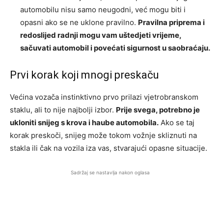
automobilu nisu samo neugodni, već mogu biti i
opasni ako se ne uklone pravilno.
Pravilna priprema i
redoslijed radnji mogu vam uštedjeti vrijeme,
sačuvati automobil i povećati sigurnost u saobraćaju.
Prvi korak koji mnogi preskaču
Većina vozača instinktivno prvo prilazi vjetrobranskom
staklu, ali to nije najbolji izbor.
Prije svega, potrebno je
ukloniti snijeg s krova i haube automobila.
Ako se taj
korak preskoči, snijeg može tokom vožnje skliznuti na
stakla ili čak na vozila iza vas, stvarajući opasne situacije.
Sadržaj se nastavlja nakon oglasa