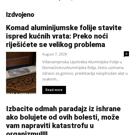
Izdvojeno
Komad aluminijumske folije stavite
ispred kućnih vrata: Preko noći
riješićete se velikog problema
August 7, 2026
0
Višenamjenska Upotreba Aluminijske Folije u
DomaćinstvuAluminijska folija, često uzimana
zdravo za gotovo, predstavlja neophodan alat u
svakom...
Read more
Izbacite odmah paradajz iz ishrane
ako bolujete od ovih bolesti, može
vam napraviti katastrofu u
organizmu!!!!