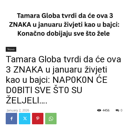
Novo
Tamara Globa tvrdi da će ova
3 ZNAKA u januaru živjeti
kao u bajci: NAP0K0N ĆE
D0BlTl SVE ŠT0 SU
ŽELJELl….
January 2, 2026
4456
0