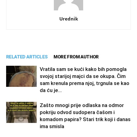
Urednik
RELATED ARTICLES
MORE FROM AUTHOR
Vratila sam se kući kako bih pomogla
svojoj starijoj majci da se okupa. Čim
sam krenula prema njoj, trgnula se kao
da ću je...
Zašto mnogi prije odlaska na odmor
pokriju odvod sudopera čašom i
komadom papira? Stari trik koji i danas
ima smisla