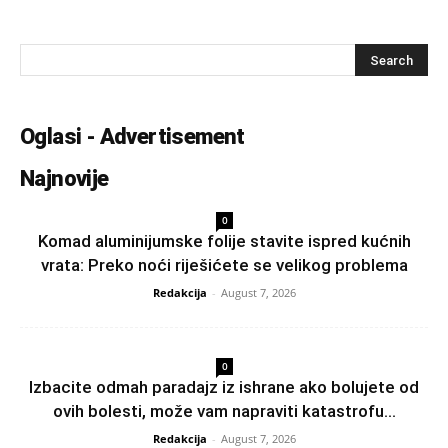
Oglasi - Advertisement
Najnovije
0
Komad aluminijumske folije stavite ispred kućnih
vrata: Preko noći riješićete se velikog problema
Redakcija
-
August 7, 2026
0
Izbacite odmah paradajz iz ishrane ako bolujete od
ovih bolesti, može vam napraviti katastrofu...
Redakcija
-
August 7, 2026