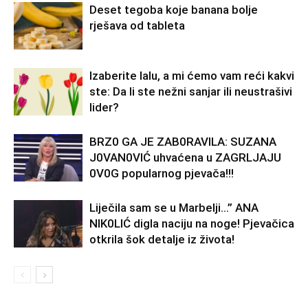
Deset tegoba koje banana bolje
rješava od tableta
Izaberite lalu, a mi ćemo vam reći kakvi
ste: Da li ste nežni sanjar ili neustrašivi
lider?
BRZ0 GA JE ZAB0RAVlLA: SUZANA
J0VAN0VIĆ uhvaćena u ZAGRLJAJU
0V0G popularnog pjevača!!!
Liječila sam se u Marbelji…” ANA
NlK0LlĆ digla naciju na noge! Pjevačica
otkrila šok detalje iz života!