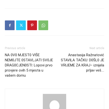
Previous article
Next article
NA 0V0 MJEST0 VlŠE
Anastasija Ražnatović
NEM0JTE 0STAVLJATl SV0JE
STAVlLA TAČKU: D0ŠL0 JE
DRAG0CJEN0STl: Lopovi prvo
VRlJEME ZA KRAJ– iznijela
provjere ovih 5 mjesta u
prIjav veš….
vašem domu