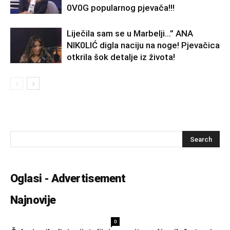
0V0G popularnog pjevača!!!
Liječila sam se u Marbelji…” ANA
NlK0LlĆ digla naciju na noge! Pjevačica
otkrila šok detalje iz života!
Oglasi - Advertisement
Najnovije
0