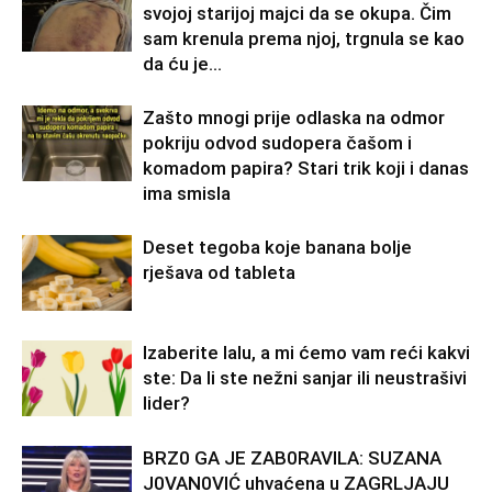
svojoj starijoj majci da se okupa. Čim
sam krenula prema njoj, trgnula se kao
da ću je...
Zašto mnogi prije odlaska na odmor
pokriju odvod sudopera čašom i
komadom papira? Stari trik koji i danas
ima smisla
Deset tegoba koje banana bolje
rješava od tableta
Izaberite lalu, a mi ćemo vam reći kakvi
ste: Da li ste nežni sanjar ili neustrašivi
lider?
BRZ0 GA JE ZAB0RAVlLA: SUZANA
J0VAN0VIĆ uhvaćena u ZAGRLJAJU