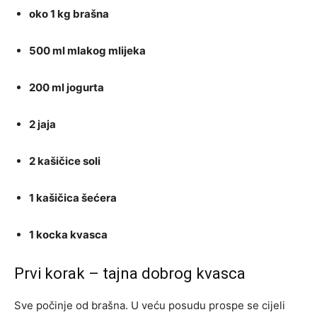
oko 1 kg brašna
500 ml mlakog mlijeka
200 ml jogurta
2 jaja
2 kašičice soli
1 kašičica šećera
1 kocka kvasca
Prvi korak – tajna dobrog kvasca
Sve počinje od brašna. U veću posudu prospe se cijeli