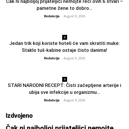
Čak ni najboljoj prijateljici nemojte reći ovih 6 stvari –
pametne žene to dobro...
Redakcija
-
August 9, 2026
0
Jedan trik koji koriste hoteli će vam skratiti muke:
Staklo tuš-kabine ostaje čisto danima!
Redakcija
-
August 9, 2026
0
STARI NARODNI RECEPT: Čisti začepljene arterije i
ubija sve infekcije u organizmu…
Redakcija
-
August 9, 2026
Izdvojeno
Čak ni najboljoj prijateljici nemojte