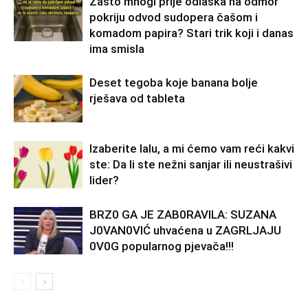
Zašto mnogi prije odlaska na odmor
pokriju odvod sudopera čašom i
komadom papira? Stari trik koji i danas
ima smisla
Deset tegoba koje banana bolje
rješava od tableta
Izaberite lalu, a mi ćemo vam reći kakvi
ste: Da li ste nežni sanjar ili neustrašivi
lider?
BRZ0 GA JE ZAB0RAVlLA: SUZANA
J0VAN0VIĆ uhvaćena u ZAGRLJAJU
0V0G popularnog pjevača!!!