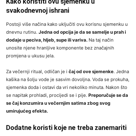
Kako koristiti ovu sjemenku u
svakodnevnoj ishrani
Postoji više načina kako uključiti ovu korisnu sjemenku u
dnevnu rutinu.
Jedna od opcija je da se samelje u prah i
dodaje u peciva, hljeb, supe ili variva.
Na taj način
unosite njene hranljive komponente bez značajnih
promjena u ukusu jela.
Za večernji ritual, odličan je i
čaj od ove sjemenke
. Jedna
kašika na šolju vode je sasvim dovoljna. Voda se prokuha,
sjemenka doda i ostavi da vri nekoliko minuta. Nakon što
se napitak prohladi, procijedi se i pije.
Preporučuje se da
se čaj konzumira u večernjim satima zbog svog
umirujućeg efekta.
Dodatne koristi koje ne treba zanemariti