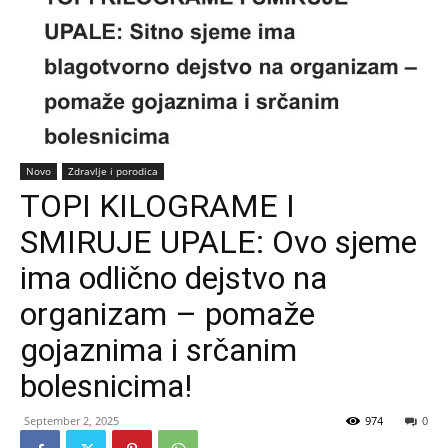
Novo
Zdravlje i porodica
TOPI KILOGRAME I
SMIRUJE UPALE: Ovo sjeme
ima odlično dejstvo na
organizam – pomaže
gojaznima i srčanim
bolesnicima!
September 2, 2025
974
0