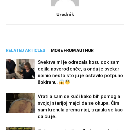
Urednik
RELATED ARTICLES
MORE FROM AUTHOR
Svekrva mi je odrezala kosu dok sam
dojila novorođenče, a onda je svekar
učinio nešto što ju je ostavilo potpuno
šokiranu.
Vratila sam se kući kako bih pomogla
svojoj starijoj majci da se okupa. Čim
sam krenula prema njoj, trgnula se kao
da ću je...