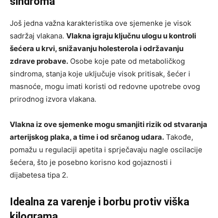
sindroma
Još jedna važna karakteristika ove sjemenke je visok
sadržaj vlakana.
Vlakna igraju ključnu ulogu u kontroli
šećera u krvi, snižavanju holesterola i održavanju
zdrave probave.
Osobe koje pate od metaboličkog
sindroma, stanja koje uključuje visok pritisak, šećer i
masnoće, mogu imati koristi od redovne upotrebe ovog
prirodnog izvora vlakana.
Vlakna iz ove sjemenke mogu smanjiti rizik od stvaranja
arterijskog plaka, a time i od srčanog udara.
Takođe,
pomažu u regulaciji apetita i sprječavaju nagle oscilacije
šećera, što je posebno korisno kod gojaznosti i
dijabetesa tipa 2.
Idealna za varenje i borbu protiv viška
kilograma