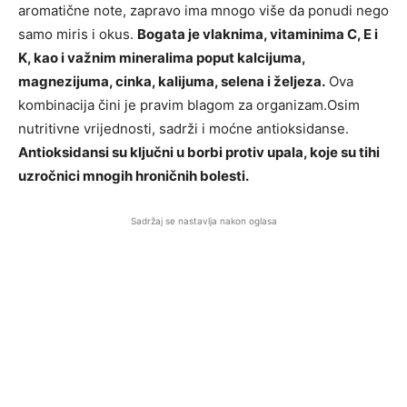
aromatične note, zapravo ima mnogo više da ponudi nego
samo miris i okus.
Bogata je vlaknima, vitaminima C, E i
K, kao i važnim mineralima poput kalcijuma,
magnezijuma, cinka, kalijuma, selena i željeza.
Ova
kombinacija čini je pravim blagom za organizam.Osim
nutritivne vrijednosti, sadrži i moćne antioksidanse.
Antioksidansi su ključni u borbi protiv upala, koje su tihi
uzročnici mnogih hroničnih bolesti.
Sadržaj se nastavlja nakon oglasa