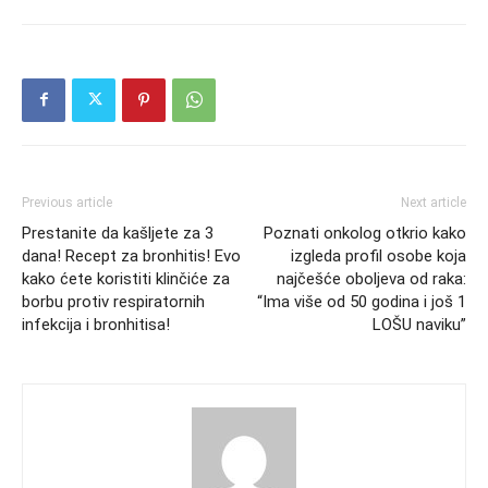
Previous article
Next article
Prestanite da kašljete za 3
Poznati onkolog otkrio kako
dana! Recept za bronhitis! Evo
izgleda profil osobe koja
kako ćete koristiti klinčiće za
najčešće oboljeva od raka:
borbu protiv respiratornih
“Ima više od 50 godina i još 1
infekcija i bronhitisa!
LOŠU naviku”