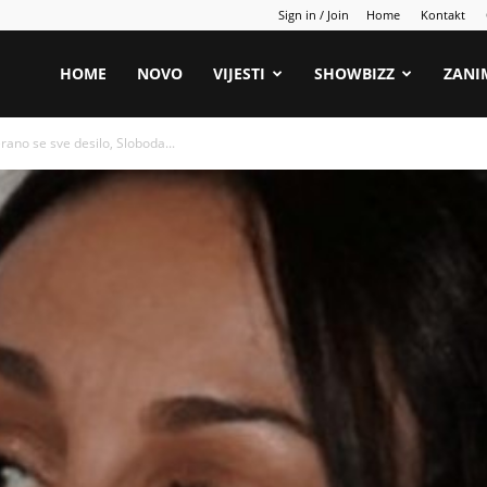
Sign in / Join
Home
Kontakt
HOME
NOVO
VIJESTI
SHOWBIZZ
ZANI
ano se sve desilo, Sloboda...