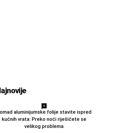
ajnovije
0
omad aluminijumske folije stavite ispred
kućnih vrata: Preko noći riješićete se
velikog problema