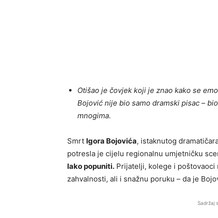
Otišao je čovjek koji je znao kako se emoci
Bojović nije bio samo dramski pisac – bio j
mnogima.
Smrt
Igora Bojovića
, istaknutog dramatičar
potresla je cijelu regionalnu umjetničku sc
lako popuniti.
Prijatelji, kolege i poštovaoci 
zahvalnosti, ali i snažnu poruku – da je Bojo
Sadržaj 