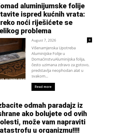
omad aluminijumske folije
tavite ispred kućnih vrata:
reko noći riješićete se
elikog problema
August 7, 2026
0
Višenamjenska Upotreba
Aluminijske Folije u
DomaćinstvuAluminijska folija,
često uzimana zdravo za gotovo,
predstavlja neophodan alat u
svakom...
Read more
zbacite odmah paradajz iz
shrane ako bolujete od ovih
olesti, može vam napraviti
atastrofu u organizmu!!!!