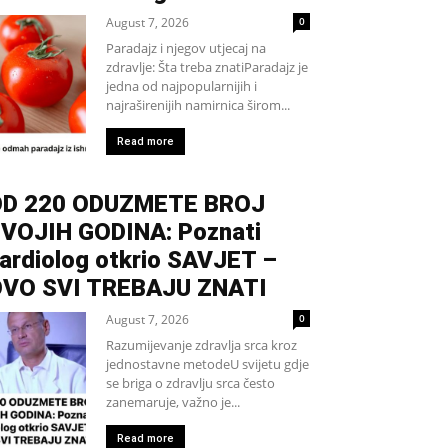
August 7, 2026
0
Paradajz i njegov utjecaj na
zdravlje: Šta treba znatiParadajz je
jedna od najpopularnijih i
najraširenijih namirnica širom...
Read more
D 220 ODUZMETE BROJ
VOJIH GODINA: Poznati
ardiolog otkrio SAVJET –
VO SVI TREBAJU ZNATI
August 7, 2026
0
Razumijevanje zdravlja srca kroz
jednostavne metodeU svijetu gdje
se briga o zdravlju srca često
zanemaruje, važno je...
Read more