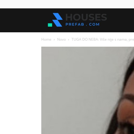
Kuće
Home
Novo
TUGA DO NEBA: Više nije s nama, prer
za
sve