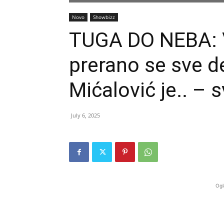
Novo
Showbizz
TUGA DO NEBA: V
prerano se sve d
Mićalović je.. – 
July 6, 2025
Ogl