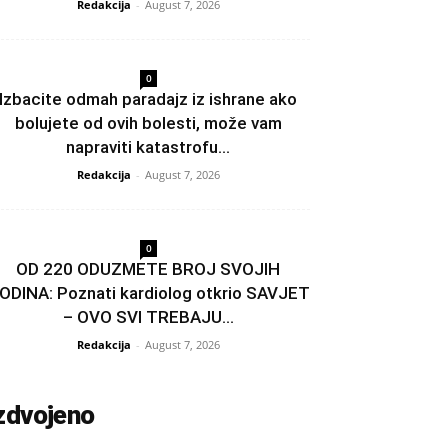
Redakcija
-
August 7, 2026
0
Izbacite odmah paradajz iz ishrane ako
bolujete od ovih bolesti, može vam
napraviti katastrofu...
Redakcija
-
August 7, 2026
0
OD 220 ODUZMETE BROJ SVOJIH
ODINA: Poznati kardiolog otkrio SAVJET
– OVO SVI TREBAJU...
Redakcija
-
August 7, 2026
zdvojeno