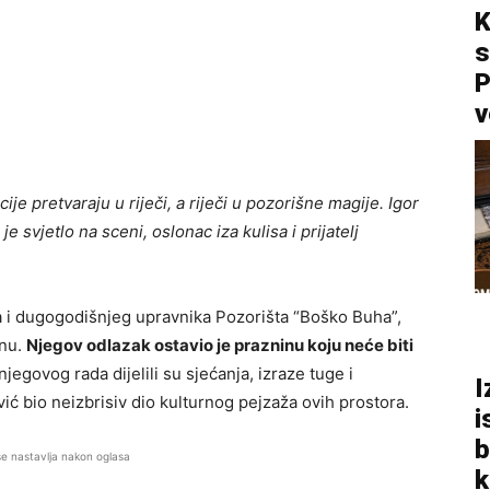
K
s
P
v
je pretvaraju u riječi, a riječi u pozorišne magije. Igor
e svjetlo na sceni, oslonac iza kulisa i prijatelj
a i dugogodišnjeg upravnika Pozorišta “Boško Buha”,
enu.
Njegov odlazak ostavio je prazninu koju neće biti
njegovog rada dijelili su sjećanja, izraze tuge i
I
vić bio neizbrisiv dio kulturnog pejzaža ovih prostora.
i
b
se nastavlja nakon oglasa
k