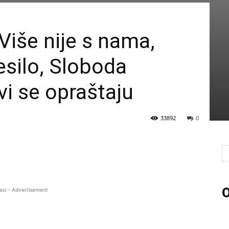
iše nije s nama,
esilo, Sloboda
svi se opraštaju
33892
0
O
asi - Advertisement