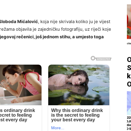
 Sloboda Mićalović
, koja nije skrivala koliko ju je vijest
žama objavila je zajedničku fotografiju, uz riječi koje
jegovoj rečenici, još jednom stihu, a umjesto toga
O
S
k
O