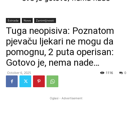
Estrada
Novo
Zanimljivosti
Tuga neopisiva: Poznatom
pjevaču ljekari ne mogu da
pomognu, 2 puta operisan:
Gotovo je, nema nade…
October 6, 2025
1116
0
Oglasi - Advertisement