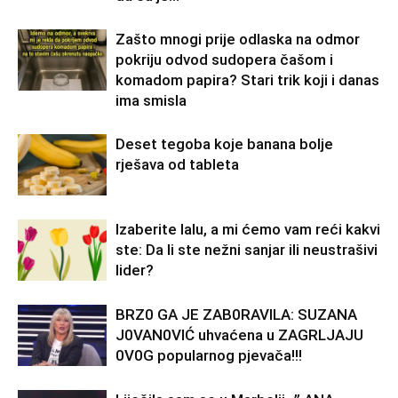
Zašto mnogi prije odlaska na odmor
pokriju odvod sudopera čašom i
komadom papira? Stari trik koji i danas
ima smisla
Deset tegoba koje banana bolje
rješava od tableta
Izaberite lalu, a mi ćemo vam reći kakvi
ste: Da li ste nežni sanjar ili neustrašivi
lider?
BRZ0 GA JE ZAB0RAVlLA: SUZANA
J0VAN0VIĆ uhvaćena u ZAGRLJAJU
0V0G popularnog pjevača!!!