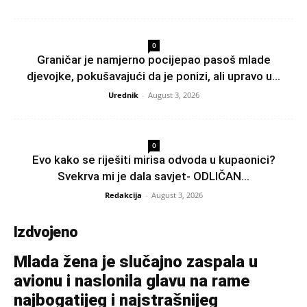
0
Graničar je namjerno pocijepao pasoš mlade
djevojke, pokušavajući da je ponizi, ali upravo u...
Urednik
-
August 3, 2026
0
Evo kako se riješiti mirisa odvoda u kupaonici?
Svekrva mi je dala savjet- ODLIČAN...
Redakcija
-
August 3, 2026
Izdvojeno
Mlada žena je slučajno zaspala u
avionu i naslonila glavu na rame
najbogatijeg i najstrašnijeg