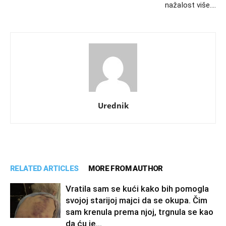
nažaIost više….
Urednik
RELATED ARTICLES
MORE FROM AUTHOR
Vratila sam se kući kako bih pomogla
svojoj starijoj majci da se okupa. Čim
sam krenula prema njoj, trgnula se kao
da ću je...