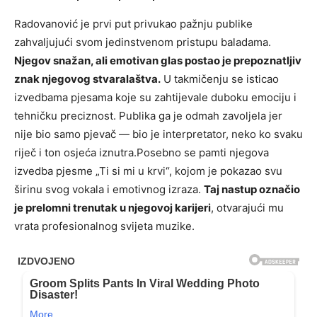
Radovanović je prvi put privukao pažnju publike
zahvaljujući svom jedinstvenom pristupu baladama.
Njegov snažan, ali emotivan glas postao je prepoznatljiv
znak njegovog stvaralaštva.
U takmičenju se isticao
izvedbama pjesama koje su zahtijevale duboku emociju i
tehničku preciznost. Publika ga je odmah zavoljela jer
nije bio samo pjevač — bio je interpretator, neko ko svaku
riječ i ton osjeća iznutra.Posebno se pamti njegova
izvedba pjesme „Ti si mi u krvi“, kojom je pokazao svu
širinu svog vokala i emotivnog izraza.
Taj nastup označio
je prelomni trenutak u njegovoj karijeri
, otvarajući mu
vrata profesionalnog svijeta muzike.