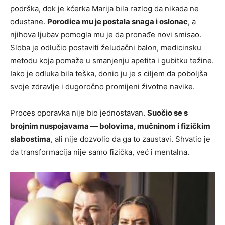
podrška, dok je kćerka Marija bila razlog da nikada ne
odustane.
Porodica mu je postala snaga i oslonac
, a
njihova ljubav pomogla mu je da pronađe novi smisao.
Sloba je odlučio postaviti želudačni balon, medicinsku
metodu koja pomaže u smanjenju apetita i gubitku težine.
Iako je odluka bila teška, donio ju je s ciljem da poboljša
svoje zdravlje i dugoročno promijeni životne navike.
Proces oporavka nije bio jednostavan.
Suočio se s
brojnim nuspojavama — bolovima, mučninom i fizičkim
slabostima
, ali nije dozvolio da ga to zaustavi. Shvatio je
da transformacija nije samo fizička, već i mentalna.