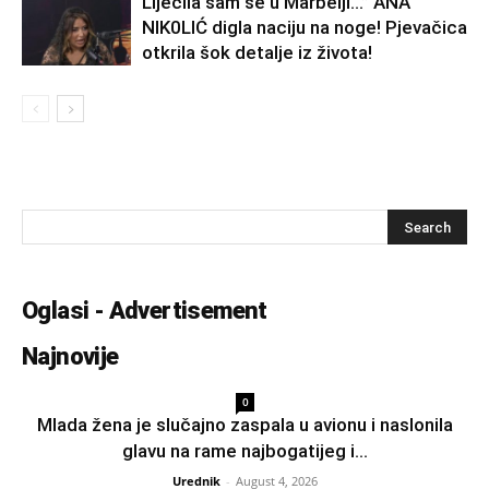
Liječila sam se u Marbelji…” ANA
NlK0LlĆ digla naciju na noge! Pjevačica
otkrila šok detalje iz života!
Oglasi - Advertisement
Najnovije
0
Mlada žena je slučajno zaspala u avionu i naslonila
glavu na rame najbogatijeg i...
Urednik
-
August 4, 2026