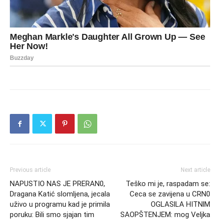
Previous article
Next article
NAPUSTIO NAS JE PRERAN0,
Teško mi je, raspadam se:
Dragana Katić slomljena, jecala
Ceca se zavijena u CRN0
uživo u programu kad je primila
OGLASlLA HITNlM
poruku: Bili smo sjajan tim
SAOPŠTENJEM: mog Veljka