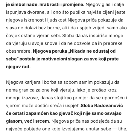
je simbol nade, hrabrosti i promjene.
Njegov glas i dalje
ispunjava dvorane, ali ono što publika najviše cijeni jeste
njegova iskrenost i ljudskost.Njegova priča pokazuje da
slava ne dolazi bez borbe, ali i da uspjeh vrijedi samo ako
čovjek ostane vjeran sebi. Sloba danas inspiriše mnoge
da vjeruju u svoje snove i da ne dozvole da ih prepreke
obeshrabre.
Njegova poruka „Nikada ne odustaj od
sebe“ postala je motivacioni slogan za sve koji prate
njegov rad.
Njegova karijera i borba sa sobom samim pokazuju da
nema granica za one koji vjeruju. Iako je prošao kroz
mnoge izazove, danas stoji kao primjer da se upornošću i
vjerom može dostići sreća i uspjeh.
Sloba Radovanović
će ostati zapamćen kao pjevač koji nije samo osvajao
glasom, već i srcem.
Njegova priča nas podsjeća da su
najveće pobjede one koje izvojujemo unutar sebe — tihe,