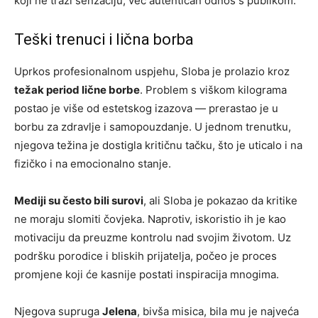
koji ne traži senzaciju, već autentičan odnos s publikom.
Teški trenuci i lična borba
Uprkos profesionalnom uspjehu, Sloba je prolazio kroz
težak period lične borbe
. Problem s viškom kilograma
postao je više od estetskog izazova — prerastao je u
borbu za zdravlje i samopouzdanje. U jednom trenutku,
njegova težina je dostigla kritičnu tačku, što je uticalo i na
fizičko i na emocionalno stanje.
Mediji su često bili surovi
, ali Sloba je pokazao da kritike
ne moraju slomiti čovjeka. Naprotiv, iskoristio ih je kao
motivaciju da preuzme kontrolu nad svojim životom. Uz
podršku porodice i bliskih prijatelja, počeo je proces
promjene koji će kasnije postati inspiracija mnogima.
Njegova supruga
Jelena
, bivša misica, bila mu je najveća