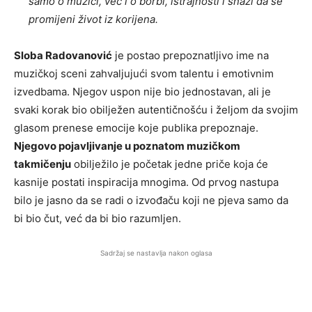
samo o muzici, već i o borbi, istrajnosti i snazi da se
promijeni život iz korijena.
Sloba Radovanović
je postao prepoznatljivo ime na
muzičkoj sceni zahvaljujući svom talentu i emotivnim
izvedbama. Njegov uspon nije bio jednostavan, ali je
svaki korak bio obilježen autentičnošću i željom da svojim
glasom prenese emocije koje publika prepoznaje.
Njegovo pojavljivanje u poznatom muzičkom
takmičenju
obilježilo je početak jedne priče koja će
kasnije postati inspiracija mnogima. Od prvog nastupa
bilo je jasno da se radi o izvođaču koji ne pjeva samo da
bi bio čut, već da bi bio razumljen.
Sadržaj se nastavlja nakon oglasa