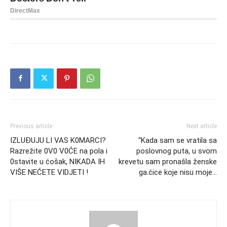
Previous article
Next article
IZLUĐUJU LI VAS K0MARCI?
“Kada sam se vratila sa
Razrežite 0V0 V0ĆE na pola i
poslovnog puta, u svom
0stavite u ćošak, NIKADA IH
krevetu sam pronašla ženske
VIŠE NEĆETE VIDJETI !
ga.ćice koje nisu moje…