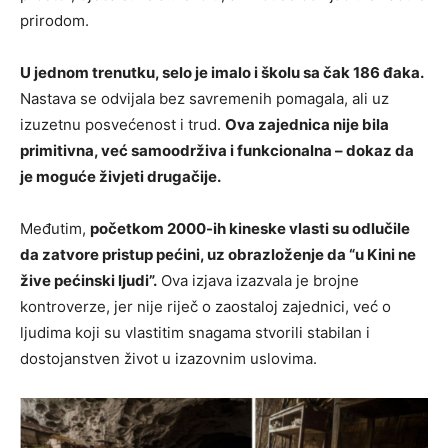
prirodom.
U jednom trenutku, selo je imalo i školu sa čak 186 đaka.
Nastava se odvijala bez savremenih pomagala, ali uz
izuzetnu posvećenost i trud.
Ova zajednica nije bila
primitivna, već samoodrživa i funkcionalna – dokaz da
je moguće živjeti drugačije.
Međutim,
početkom 2000-ih kineske vlasti su odlučile
da zatvore pristup pećini, uz obrazloženje da “u Kini ne
žive pećinski ljudi”.
Ova izjava izazvala je brojne
kontroverze, jer nije riječ o zaostaloj zajednici, već o
ljudima koji su vlastitim snagama stvorili stabilan i
dostojanstven život u izazovnim uslovima.