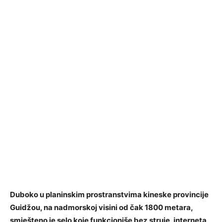
Duboko u planinskim prostranstvima kineske provincije
Guidžou, na nadmorskoj visini od čak 1800 metara,
smješteno je selo koje funkcioniše bez struje, interneta,