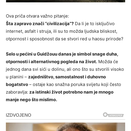
Ova priča otvara važno pitanje:
Šta zapravo znači “civilizacija”?
Da li je to isključivo
internet, asfalt i struja, ili su to možda ljudska bliskost,
otpornost i sposobnost da se stvori red u haosu prirode?
Selo u pećini u Guidžouu danas je simbol snage duha,
otpornosti i alternativnog pogleda na život.
Možda će
jednog dana svi sići u dolinu, ali ono što su stvorili visoko
u planini –
zajedništvo, samostalnost i duhovno
bogatstvo
– ostaje kao snažna poruka svijetu koji često
zaboravlja:
za istinski život potrebno nam je mnogo
manje nego što mislimo.