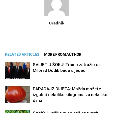
Urednik
RELATED ARTICLES
MORE FROM AUTHOR
SVIJET U ŠOKU! Tramp zatražio da
Milorad Dodik bude sljedeći
PARADAJZ DIJETA: Možda možete
izgubiti nekoliko kilograma za nekoliko
dana
SAMO 1 kašika ovog začina u maju i