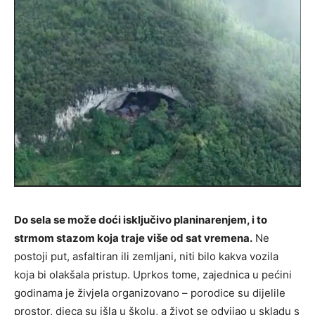
Do sela se može doći isključivo planinarenjem, i to
strmom stazom koja traje više od sat vremena.
Ne
postoji put, asfaltiran ili zemljani, niti bilo kakva vozila
koja bi olakšala pristup. Uprkos tome, zajednica u pećini
godinama je živjela organizovano – porodice su dijelile
prostor, djeca su išla u školu, a život se odvijao u skladu s