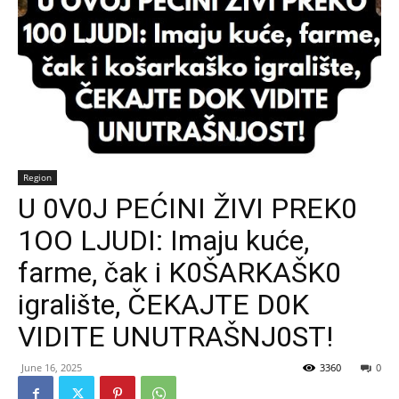
Region
U 0V0J PEĆINI ŽIVI PREK0
1OO LJUDI: Imaju kuće,
farme, čak i K0ŠARKAŠK0
igralište, ČEKAJTE D0K
VIDITE UNUTRAŠNJ0ST!
June 16, 2025
3360
0