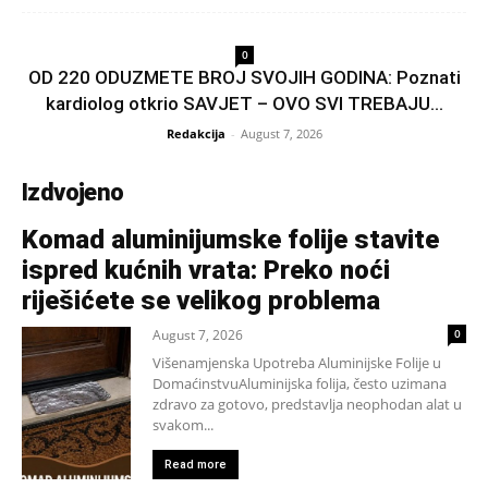
0
OD 220 ODUZMETE BROJ SVOJIH GODINA: Poznati
kardiolog otkrio SAVJET – OVO SVI TREBAJU...
Redakcija
-
August 7, 2026
Izdvojeno
Komad aluminijumske folije stavite
ispred kućnih vrata: Preko noći
riješićete se velikog problema
August 7, 2026
0
Višenamjenska Upotreba Aluminijske Folije u
DomaćinstvuAluminijska folija, često uzimana
zdravo za gotovo, predstavlja neophodan alat u
svakom...
Read more