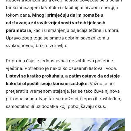
funkcionisanjem krvotoka i stabilnijim nivoom energije
tokom dana.
Mnogi primjećuju da im pomaže u
održavanju zdravih vrijednosti važnih tjelesnih
parametara
, kao i u smanjenju osjećaja težine i umora.
Upravo zbog toga se smatra dobrim saveznikom u
svakodnevnoj brizi o zdravlju.
Priprema čaja je jednostavna i ne zahtijeva posebne
vještine. Potrebno je nekoliko osušenih listova i voda.
Listovi se kratko prokuhaju, a zatim ostave da odstoje
kako bi otpustili svoje korisne sastojke.
Važno je ne
pretjerati s vremenom stajanja, jer se tako čuva njihova
prirodna snaga. Napitak se može piti topao ili rashlađen,
samostalno ili uz dodatke koji poboljšavaju okus.