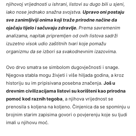
njihovoj vrijednosti u ishrani, listovi su dugo bili u sjeni,
iako nose jednako snažna svojstva.
Upravo oni postaju
sve zanimljiviji onima koji traže prirodne načine da
ojačaju tijelo i sačuvaju zdravlje.
Prema savremenim
analizama, napitak pripremljen od ovih listova sadrži
izuzetno visok udio zaštitnih tvari koje pomažu
organizmu da se izbori sa svakodnevnim izazovima.
Ovo drvo smatra se simbolom dugovječnosti i snage.
Njegova stabla mogu živjeti i više hiljada godina, a kroz
historiju su im pripisivana posebna značenja.
Još u
drevnim civilizacijama listovi su korišteni kao prirodna
pomoć kod raznih tegoba
, a njihova vrijednost se
prenosila s koljena na koljeno. Činjenica da se spominju u
brojnim starim zapisima govori o povjerenju koje su ljudi
imali u njihovu moć.