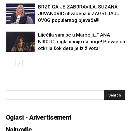
BRZ0 GA JE ZAB0RAVlLA: SUZANA
J0VAN0VIĆ uhvaćena u ZAGRLJAJU
0V0G popularnog pjevača!!!
Liječila sam se u Marbelji…” ANA
NlK0LlĆ digla naciju na noge! Pjevačica
otkrila šok detalje iz života!
Oglasi - Advertisement
Najnovije