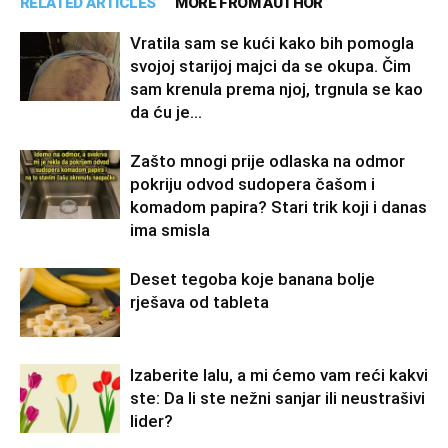
RELATED ARTICLES
MORE FROM AUTHOR
Vratila sam se kući kako bih pomogla
svojoj starijoj majci da se okupa. Čim
sam krenula prema njoj, trgnula se kao
da ću je...
Zašto mnogi prije odlaska na odmor
pokriju odvod sudopera čašom i
komadom papira? Stari trik koji i danas
ima smisla
Deset tegoba koje banana bolje
rješava od tableta
Izaberite lalu, a mi ćemo vam reći kakvi
ste: Da li ste nežni sanjar ili neustrašivi
lider?