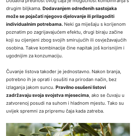
Dodatna prednost ovog čaja je mogućnost kombiniranja s
drugim biljkama.
Dodavanjem određenih sastojaka
može se pojačati njegovo djelovanje ili prilagoditi
individualnim potrebama.
Neki ga miješaju s korijenom
poznatim po zagrijavajućem efektu, drugi biraju začine
koji su cijenjeni zbog svojih smirujućih ili osvježavajućih
osobina. Takve kombinacije čine napitak još korisnijim i
ugodnijim za konzumaciju.
Čuvanje listova također je jednostavno. Nakon branja,
potrebno ih je oprati i osušiti na prirodan način, bez
izlaganja jakom suncu.
Pravilno osušeni listovi
zadržavaju svoja svojstva mjesecima
, ako se čuvaju u
zatvorenoj posudi na suhom i hladnom mjestu. Tako su
uvijek spremni za pripremu čaja kada zatreba.