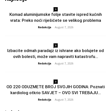
0
Komad aluminijumske folije stavite ispred kućnih
vrata: Preko noći riješićete se velikog problema
Redakcija
-
August 7, 2026
0
Izbacite odmah paradajz iz ishrane ako bolujete od
ovih bolesti, može vam napraviti katastrofu...
Redakcija
-
August 7, 2026
0
OD 220 ODUZMETE BROJ SVOJIH GODINA: Poznati
kardiolog otkrio SAVJET – OVO SVI TREBAJU...
Redakcija
-
August 7, 2026