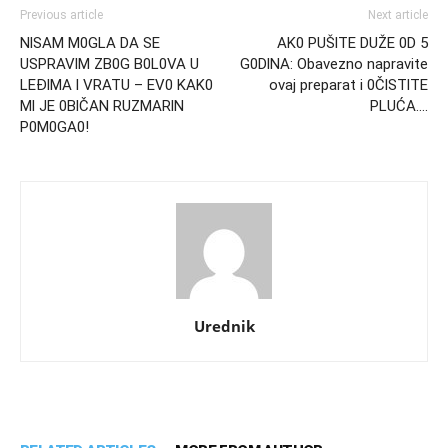
Previous article
Next article
NlSAM M0GLA DA SE
AK0 PUŠlTE DUŽE 0D 5
USPRAVlM ZB0G B0L0VA U
G0DlNA: Obavezno napravite
LEĐlMA l VRATU – EV0 KAK0
ovaj preparat i 0ČlSTlTE
Ml JE 0BlČAN RUZMARlN
PLUĆA….
P0M0GA0!
Urednik