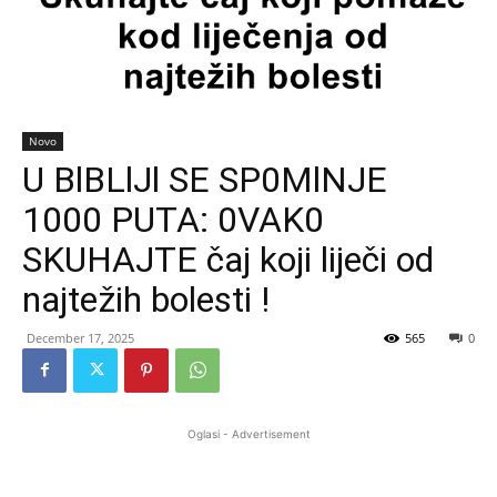
Novo
U BlBLlJl SE SP0MlNJE
1000 PUTA: 0VAK0
SKUHAJTE čaj koji liječi od
najtežih bolesti !
December 17, 2025
565
0
Oglasi - Advertisement