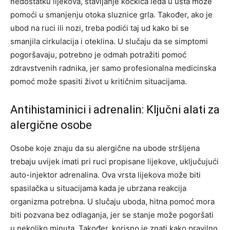
nedostatku lijekova, stavljanje kockica leda u usta može
pomoći u smanjenju otoka sluznice grla. Također, ako je
ubod na ruci ili nozi, treba podići taj ud kako bi se
smanjila cirkulacija i oteklina. U slučaju da se simptomi
pogoršavaju, potrebno je odmah potražiti pomoć
zdravstvenih radnika, jer samo profesionalna medicinska
pomoć može spasiti život u kritičnim situacijama.
Antihistaminici i adrenalin: Ključni alati za
alergične osobe
Osobe koje znaju da su alergične na ubode stršljena
trebaju uvijek imati pri ruci propisane lijekove, uključujući
auto-injektor adrenalina. Ova vrsta lijekova može biti
spasilačka u situacijama kada je ubrzana reakcija
organizma potrebna.
U slučaju uboda, hitna pomoć mora
biti pozvana bez odlaganja, jer se stanje može pogoršati
u nekoliko minuta. Također, korisno je znati kako pravilno