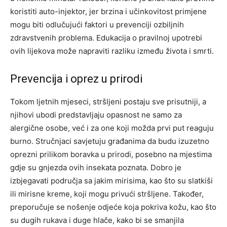
koristiti auto-injektor, jer brzina i učinkovitost primjene
mogu biti odlučujući faktori u prevenciji ozbiljnih
zdravstvenih problema.
Edukacija o pravilnoj upotrebi
ovih lijekova može napraviti razliku između života i smrti.
Prevencija i oprez u prirodi
Tokom ljetnih mjeseci, stršljeni postaju sve prisutniji, a
njihovi ubodi predstavljaju opasnost ne samo za
alergične osobe, već i za one koji možda prvi put reaguju
burno. Stručnjaci savjetuju građanima da budu izuzetno
oprezni prilikom boravka u prirodi, posebno na mjestima
gdje su gnjezda ovih insekata poznata.
Dobro je
izbjegavati područja sa jakim mirisima, kao što su slatkiši
ili mirisne kreme, koji mogu privući stršljene. Također,
preporučuje se nošenje odjeće koja pokriva kožu, kao što
su dugih rukava i duge hlače, kako bi se smanjila