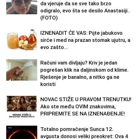
da vjeruje da se sve tako brzo
odigralo, evo šta se desilo Anastasiji..
(FOTO)
IZNENADIT ĆE VAS: Pijte jabukovo
sirće i med na prazan stomak ujutru, a
evo zašto…
Računi vam divljaju? Kriv je jedan
pogrešan klik na daljinskom od klime.
Rješenje je banalno, a nitko ga ne
koristi
NOVAC STIŽE U PRAVOM TRENUTKU!
Ako ste među OVIM znakovima,
PRIPREMITE SE NA IZNENAĐENJE!
Totalno pomračenje Sunca 12.
avgusta donosi veliki preokret: Ova 4