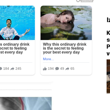
I
K
s
P
v