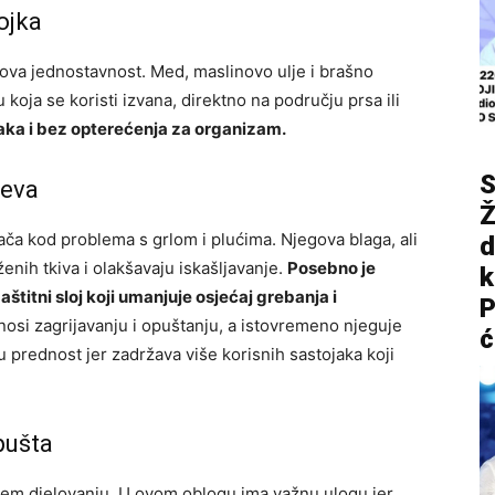
ojka
ova jednostavnost. Med, maslinovo ulje i brašno
 koja se koristi izvana, direktno na području prsa ili
aka i bez opterećenja za organizam.
S
teva
Ž
ača kod problema s grlom i plućima. Njegova blaga, ali
d
nih tkiva i olakšavaju iskašljavanje.
Posebno je
štitni sloj koji umanjuje osjećaj grebanja i
P
nosi zagrijavanju i opuštanju, a istovremeno njeguje
ć
prednost jer zadržava više korisnih sastojaka koji
pušta
ćem djelovanju. U ovom oblogu ima važnu ulogu jer