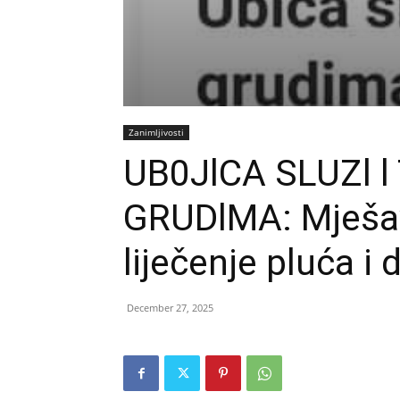
Zanimljivosti
UB0JlCA SLUZl l
GRUDlMA: Mješav
liječenje pluća i
December 27, 2025