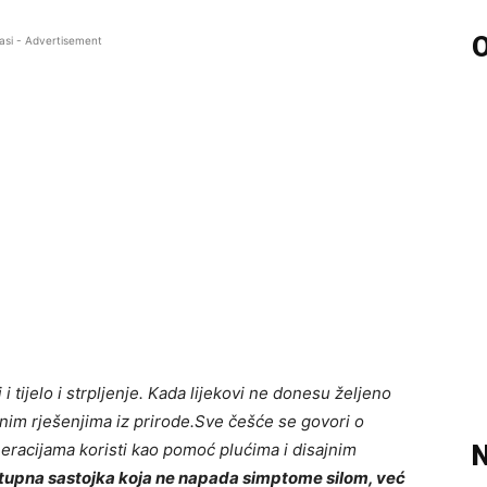
O
asi - Advertisement
 i tijelo i strpljenje. Kada lijekovi ne donesu željeno
nim rješenjima iz prirode.Sve češće se govori o
eracijama koristi kao pomoć plućima i disajnim
N
dostupna sastojka koja ne napada simptome silom, već