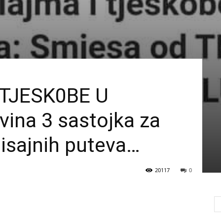
 TJESK0BE U
ina 3 sastojka za
 disajnih puteva…
20117
0