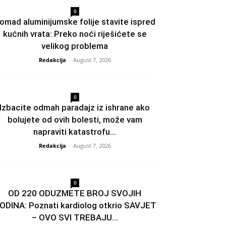
0
omad aluminijumske folije stavite ispred
kućnih vrata: Preko noći riješićete se
velikog problema
Redakcija
-
August 7, 2026
0
Izbacite odmah paradajz iz ishrane ako
bolujete od ovih bolesti, može vam
napraviti katastrofu...
Redakcija
-
August 7, 2026
0
OD 220 ODUZMETE BROJ SVOJIH
ODINA: Poznati kardiolog otkrio SAVJET
– OVO SVI TREBAJU...