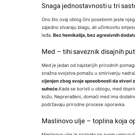
Snaga jednostavnosti u tri sast
Ono što ovaj oblog čini posebnim jeste njeg
zajedno stvaraju blagu, ali učinkovitu smjesu
leđa.
Bez hemikalija, bez agresivnih dodat
Med – tihi saveznik disajnih pu
Med je jedan od najstarijih prirodnih pomag
snažna svojstva pomažu u smirivanju nadraže
cijenjen zbog svoje sposobnosti da stvori za
suhoće.
Kada se koristi u oblogu, med dopri
kožu. Neprerađeni, domaći med ima dodatnu 
podržavaju prirodne procese oporavka.
Maslinovo ulje – toplina koja o
Maslinovo ulje je poznato po svom umiruju