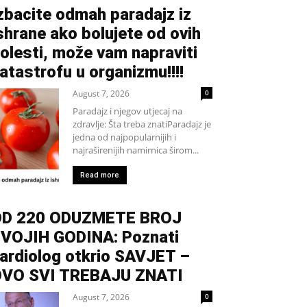
zbacite odmah paradajz iz
shrane ako bolujete od ovih
olesti, može vam napraviti
atastrofu u organizmu!!!!
August 7, 2026
0
Paradajz i njegov utjecaj na
zdravlje: Šta treba znatiParadajz je
jedna od najpopularnijih i
najraširenijih namirnica širom...
Read more
D 220 ODUZMETE BROJ
VOJIH GODINA: Poznati
ardiolog otkrio SAVJET –
VO SVI TREBAJU ZNATI
August 7, 2026
0