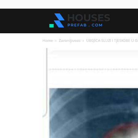
Kuće
Home
Zanimljivosti
UB0JlCA SLUZl l TJESK0BE U GR
za
sve