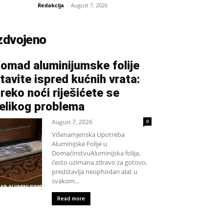
Redakcija
-
August 7, 2026
zdvojeno
omad aluminijumske folije
tavite ispred kućnih vrata:
reko noći riješićete se
elikog problema
August 7, 2026
0
Višenamjenska Upotreba
Aluminijske Folije u
DomaćinstvuAluminijska folija,
često uzimana zdravo za gotovo,
predstavlja neophodan alat u
svakom...
Read more