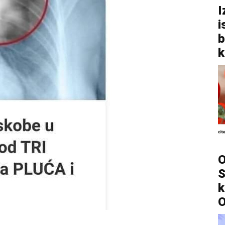
I
i
b
k
O
S
k
O