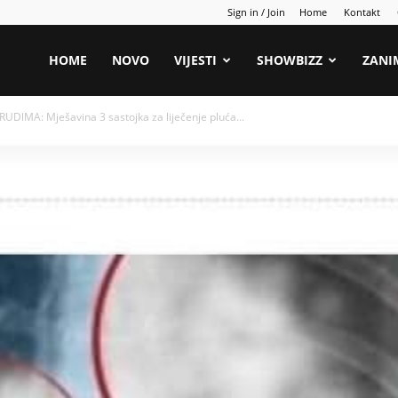
Sign in / Join
Home
Kontakt
HOME
NOVO
VIJESTI
SHOWBIZZ
ZANI
UDlMA: Mješavina 3 sastojka za liječenje pluća...