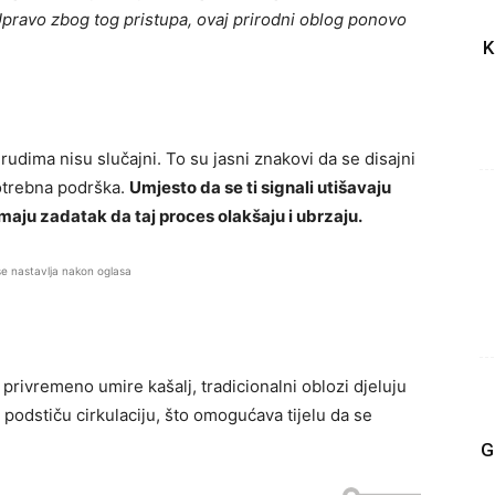
pravo zbog tog pristupa, ovaj prirodni oblog ponovo
K
grudima nisu slučajni. To su jasni znakovi da se disajni
potrebna podrška.
Umjesto da se ti signali utišavaju
maju zadatak da taj proces olakšaju i ubrzaju.
se nastavlja nakon oglasa
 privremeno umire kašalj, tradicionalni oblozi djeluju
 i podstiču cirkulaciju, što omogućava tijelu da se
G