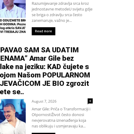
Razumijevanje zdravlja srca kroz
jednostavne metodeU svijetu gdje
se briga o zdravlju srca često
zanemaruje, važno je...
Read more
PAVA0 SAM SA UDATIM
ENAMA” Amar Gile bez
lake na jeziku: KAD čujete s
kojom Našom POPULARNOM
JEVAČICOM JE BIO zgrozit
ete se..
August 7, 2026
0
Amar Gile: Priča o Transformaciji i
OtpornostiŽivot često donosi
nevjerovatna iznenađenja koja
nas oblikuju i usmjeravaju ka...