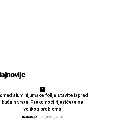
ajnovije
0
omad aluminijumske folije stavite ispred
kućnih vrata: Preko noći riješićete se
velikog problema
Redakcija
-
August 7, 2026