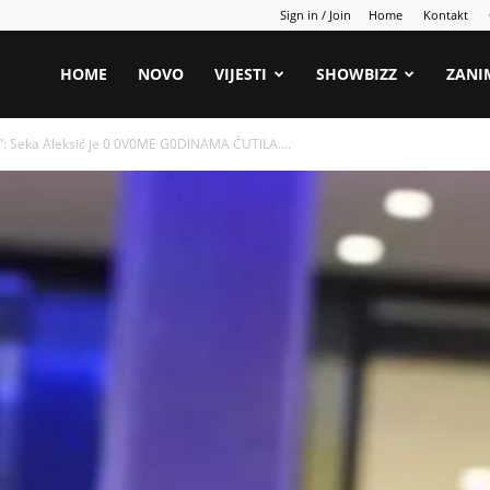
Sign in / Join
Home
Kontakt
HOME
NOVO
VIJESTI
SHOWBIZZ
ZANI
: Seka Aleksić je 0 0V0ME G0DlNAMA ĆUTlLA….