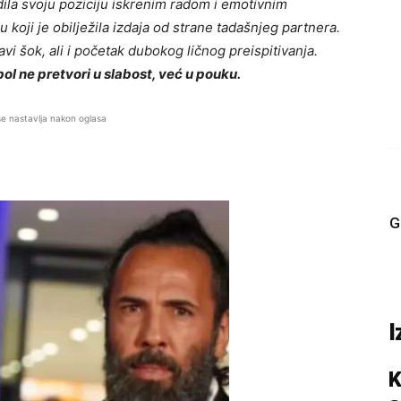
ila svoju poziciju iskrenim radom i emotivnim
 koji je obilježila izdaja od strane tadašnjeg partnera.
avi šok, ali i početak dubokog ličnog preispitivanja.
 bol ne pretvori u slabost, već u pouku.
se nastavlja nakon oglasa
G
I
K