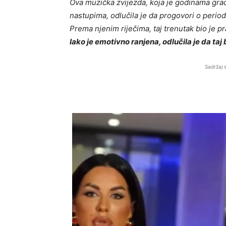
Ova muzička zvijezda, koja je godinama grad
nastupima, odlučila je da progovori o periodu
Prema njenim riječima, taj trenutak bio je pr
Iako je emotivno ranjena, odlučila je da taj
Sadržaj 