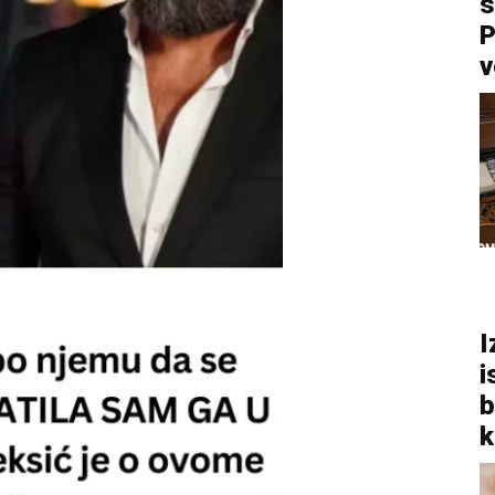
s
P
v
I
i
b
k