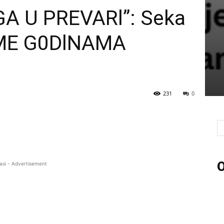
A U PREVARl”: Seka
V0ME G0DlNAMA
231
0
O
asi - Advertisement