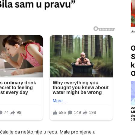
O
S
k
O
ala je da nešto nije u redu. Male promjene u