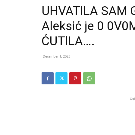
UHVATlLA SAM G
Aleksić je 0 0
ĆUTlLA….
December 1, 2025
Ogl