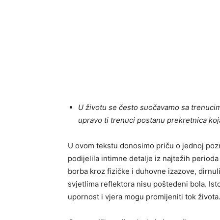
U životu se često suočavamo sa trenucim
upravo ti trenuci postanu prekretnica koja 
U ovom tekstu donosimo priču o jednoj pozn
podijelila intimne detalje iz najtežih perioda
borba kroz fizičke i duhovne izazove, dirnuli
svjetlima reflektora nisu pošteđeni bola. Is
upornost i vjera mogu promijeniti tok života