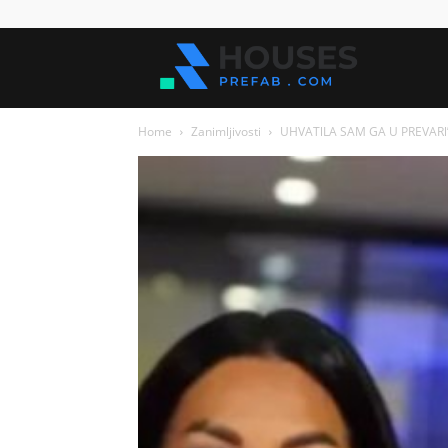
Kuće
Home
Zanimljivosti
UHVATlLA SAM GA U PREVARl”
za
sve