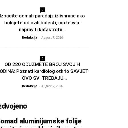
0
Izbacite odmah paradajz iz ishrane ako
bolujete od ovih bolesti, može vam
napraviti katastrofu...
Redakcija
-
August 7, 2026
0
OD 220 ODUZMETE BROJ SVOJIH
ODINA: Poznati kardiolog otkrio SAVJET
– OVO SVI TREBAJU...
Redakcija
-
August 7, 2026
zdvojeno
omad aluminijumske folije