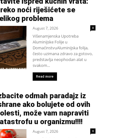
tavite ispred kućnih vrata:
reko noći riješićete se
elikog problema
August 7, 2026
0
Višenamjenska Upotreba
Aluminijske Folije u
DomaćinstvuAluminijska folija,
često uzimana zdravo za gotovo,
predstavlja neophodan alat u
svakom...
Read more
zbacite odmah paradajz iz
shrane ako bolujete od ovih
olesti, može vam napraviti
atastrofu u organizmu!!!!
August 7, 2026
0