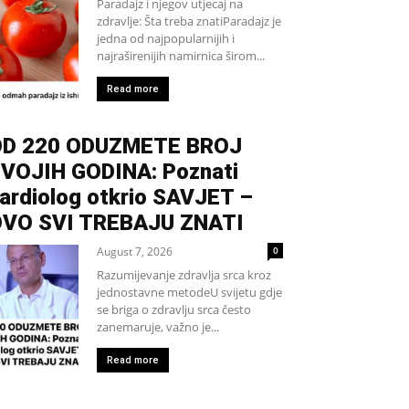
Paradajz i njegov utjecaj na
zdravlje: Šta treba znatiParadajz je
jedna od najpopularnijih i
najraširenijih namirnica širom...
Read more
D 220 ODUZMETE BROJ
VOJIH GODINA: Poznati
ardiolog otkrio SAVJET –
VO SVI TREBAJU ZNATI
August 7, 2026
0
Razumijevanje zdravlja srca kroz
jednostavne metodeU svijetu gdje
se briga o zdravlju srca često
zanemaruje, važno je...
Read more