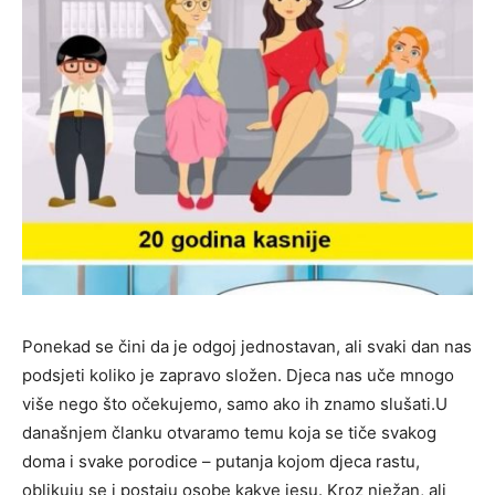
Ponekad se čini da je odgoj jednostavan, ali svaki dan nas
podsjeti koliko je zapravo složen. Djeca nas uče mnogo
više nego što očekujemo, samo ako ih znamo slušati.U
današnjem članku otvaramo temu koja se tiče svakog
doma i svake porodice – putanja kojom djeca rastu,
oblikuju se i postaju osobe kakve jesu. Kroz nježan, ali