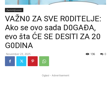
Zanimljivosti
VAŽN0 ZA SVE R0DlTELJE:
Ako se ovo sada D0GAĐA,
evo šta ĆE SE DESlTl ZA 20
G0DlNA
November 23, 2025
136
0
Oglasi - Advertisement