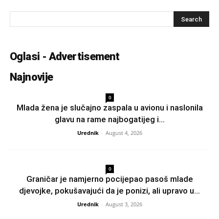
Oglasi - Advertisement
Najnovije
0
Mlada žena je slučajno zaspala u avionu i naslonila
glavu na rame najbogatijeg i...
Urednik
-
August 4, 2026
0
Graničar je namjerno pocijepao pasoš mlade
djevojke, pokušavajući da je ponizi, ali upravo u...
Urednik
-
August 3, 2026