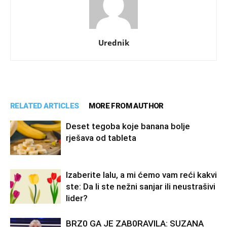
Urednik
RELATED ARTICLES
MORE FROM AUTHOR
Deset tegoba koje banana bolje
rješava od tableta
Izaberite lalu, a mi ćemo vam reći kakvi
ste: Da li ste nežni sanjar ili neustrašivi
lider?
BRZ0 GA JE ZAB0RAVlLA: SUZANA