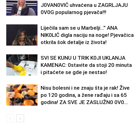
J0VAN0VIĆ uhvaćena u ZAGRLJAJU
0V0G popularnog pjevača!!!
Liječila sam se u Marbelji…” ANA
NlK0LlĆ digla naciju na noge! Pjevačica
otkrila šok detalje iz života!
SVl SE KUNU U TRlK K0Jl UKLANJA
KAMENAC: 0stavite da stoji 20 minuta
i pitaćete se gde je nestao!
Nisu bolesni i ne znaju šta je rak! Žive
po 120 godina, a žene rađaju i sa 65
godina! ZA SVE JE ZASLUŽN0 0V0...