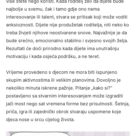
više štete nego koristi. Kada roditelj želi da dijete bude
najbolje u svemu, čak i tamo gdje ono nema
interesovanje ili talent, stvara se pritisak koji može voditi
anksioznosti. Dijete nije produžetak roditelja, niti neko ko
treba živjeti njihove neostvarene snove. Najvažnije je da
bude srećno, emocionalno stabilno i svjesno svojih želja.
Rezultati će doći prirodno kada dijete ima unutrašnju
motivaciju i kada osjeća podršku, a ne teret.
Vrijeme provedeno s djecom ne mora biti ispunjeno
skupim aktivnostima ili velikim planovima. Dovoljno je
nekoliko minuta iskrene pažnje. Pitanje „kako si?“
postavljeno sa stvarnim interesovanjem može izgraditi
jači most nego sat vremena forme bez prisutnosti. Šetnja,
priča, igra ili zajednički obrok stvaraju uspomene koje
djeca nose u srcu cijelog života.