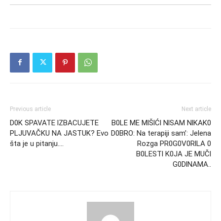
Previous article
Next article
D0K SPAVATE lZBACUJETE
B0LE ME MlŠlĆl NlSAM NlKAK0
PLJUVAČKU NA JASTUK? Evo
D0BRO: Na terapiji sam’: Jelena
šta je u pitanju….
Rozga PR0G0V0RlLA 0
B0LESTl K0JA JE MUČl
G0DlNAMA..