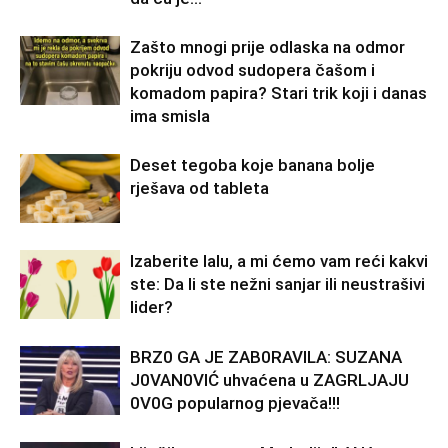
Zašto mnogi prije odlaska na odmor
pokriju odvod sudopera čašom i
komadom papira? Stari trik koji i danas
ima smisla
Deset tegoba koje banana bolje
rješava od tableta
Izaberite lalu, a mi ćemo vam reći kakvi
ste: Da li ste nežni sanjar ili neustrašivi
lider?
BRZ0 GA JE ZAB0RAVlLA: SUZANA
J0VAN0VIĆ uhvaćena u ZAGRLJAJU
0V0G popularnog pjevača!!!