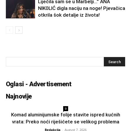
Liječila sam se u Marbelji…” ANA
NlK0LlĆ digla naciju na noge! Pjevačica
otkrila šok detalje iz života!
Oglasi - Advertisement
Najnovije
0
Komad aluminijumske folije stavite ispred kućnih
vrata: Preko noći riješićete se velikog problema
Redakcija
-
August 7, 2026