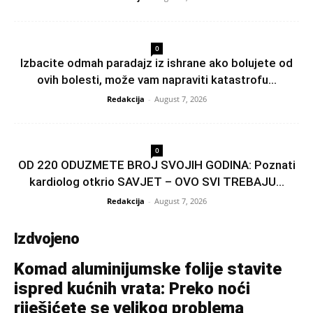
0
Izbacite odmah paradajz iz ishrane ako bolujete od
ovih bolesti, može vam napraviti katastrofu...
Redakcija
-
August 7, 2026
0
OD 220 ODUZMETE BROJ SVOJIH GODINA: Poznati
kardiolog otkrio SAVJET – OVO SVI TREBAJU...
Redakcija
-
August 7, 2026
Izdvojeno
Komad aluminijumske folije stavite
ispred kućnih vrata: Preko noći
riješićete se velikog problema