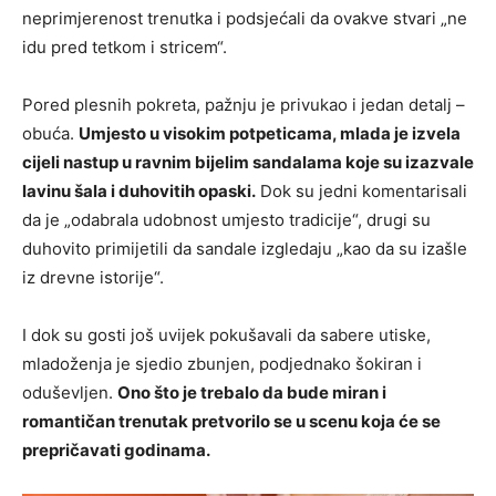
neprimjerenost trenutka i podsjećali da ovakve stvari „ne
idu pred tetkom i stricem“.
Pored plesnih pokreta, pažnju je privukao i jedan detalj –
obuća.
Umjesto u visokim potpeticama, mlada je izvela
cijeli nastup u ravnim bijelim sandalama koje su izazvale
lavinu šala i duhovitih opaski.
Dok su jedni komentarisali
da je „odabrala udobnost umjesto tradicije“, drugi su
duhovito primijetili da sandale izgledaju „kao da su izašle
iz drevne istorije“.
I dok su gosti još uvijek pokušavali da sabere utiske,
mladoženja je sjedio zbunjen, podjednako šokiran i
oduševljen.
Ono što je trebalo da bude miran i
romantičan trenutak pretvorilo se u scenu koja će se
prepričavati godinama.