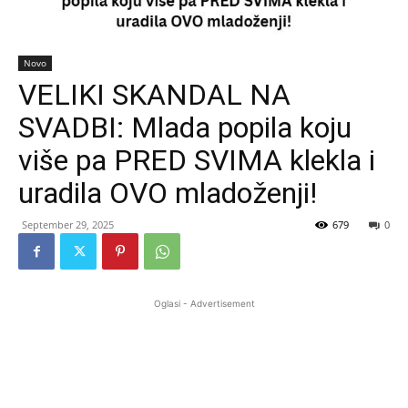
Novo
VELIKI SKANDAL NA
SVADBI: Mlada popila koju
više pa PRED SVIMA klekla i
uradila OVO mladoženji!
September 29, 2025
679
0
Oglasi - Advertisement