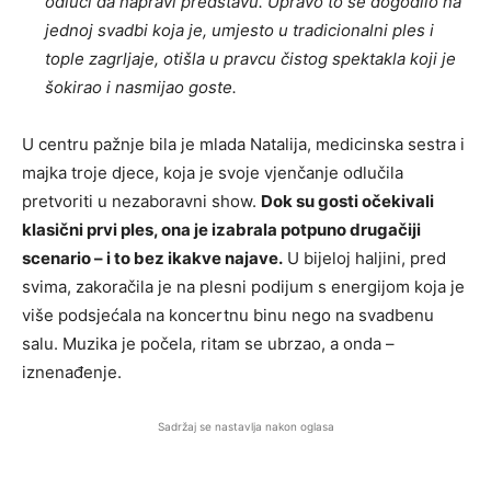
odluči da napravi predstavu. Upravo to se dogodilo na
jednoj svadbi koja je, umjesto u tradicionalni ples i
tople zagrljaje, otišla u pravcu čistog spektakla koji je
šokirao i nasmijao goste.
U centru pažnje bila je mlada Natalija, medicinska sestra i
majka troje djece, koja je svoje vjenčanje odlučila
pretvoriti u nezaboravni show.
Dok su gosti očekivali
klasični prvi ples, ona je izabrala potpuno drugačiji
scenario – i to bez ikakve najave.
U bijeloj haljini, pred
svima, zakoračila je na plesni podijum s energijom koja je
više podsjećala na koncertnu binu nego na svadbenu
salu. Muzika je počela, ritam se ubrzao, a onda –
iznenađenje.
Sadržaj se nastavlja nakon oglasa