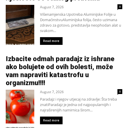
August 7, 2026
0
Višenamjenska Upotreba Aluminijske Folije u
DomaćinstvuAluminijska folija, često uzimana
zdravo za gotovo, predstavlja neophodan alat u
svakom...
Read more
Izbacite odmah paradajz iz ishrane
ako bolujete od ovih bolesti, može
vam napraviti katastrofu u
organizmu!!!!
August 7, 2026
0
Paradajz i njegov utjecaj na zdravlje: Šta treba
znatiParadajz je jedna od najpopularnijih i
najraširenijih namirnica širom...
Read more