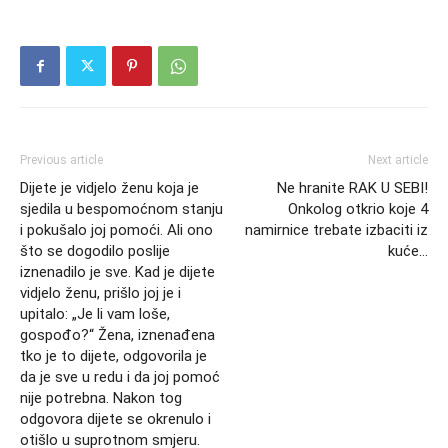
Previous article
Next article
Dijete je vidjelo ženu koja je
Ne hranite RAK U SEBI!
sjedila u bespomoćnom stanju
Onkolog otkrio koje 4
i pokušalo joj pomoći. Ali ono
namirnice trebate izbaciti iz
što se dogodilo poslije
kuće…
iznenadilo je sve. Kad je dijete
vidjelo ženu, prišlo joj je i
upitalo: „Je li vam loše,
gospođo?“ Žena, iznenađena
tko je to dijete, odgovorila je
da je sve u redu i da joj pomoć
nije potrebna. Nakon tog
odgovora dijete se okrenulo i
otišlo u suprotnom smjeru.