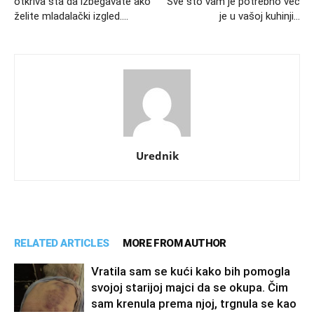
otkriva šta da izbegavate ako
Sve što vam je potrebno već
želite mladalački izgled….
je u vašoj kuhinji…
Urednik
RELATED ARTICLES
MORE FROM AUTHOR
Vratila sam se kući kako bih pomogla
svojoj starijoj majci da se okupa. Čim
sam krenula prema njoj, trgnula se kao