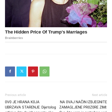
Previous article
Next article
0V0 JE HRANA K0JA
NA 0VAJ NAČlN lZBJEGNlTE
UBRZAVA STARENJE: Dijetolog
ZAMAGLJENE PR0Z0RE ZlMl: