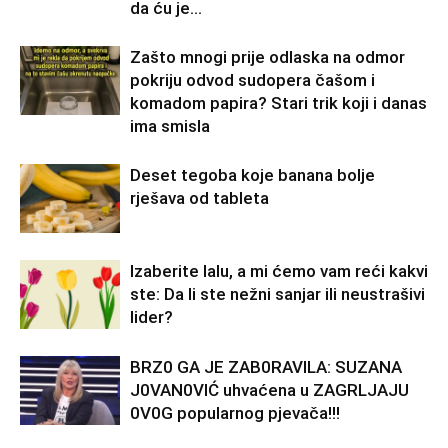
da ću je...
Zašto mnogi prije odlaska na odmor
pokriju odvod sudopera čašom i
komadom papira? Stari trik koji i danas
ima smisla
Deset tegoba koje banana bolje
rješava od tableta
Izaberite lalu, a mi ćemo vam reći kakvi
ste: Da li ste nežni sanjar ili neustrašivi
lider?
BRZ0 GA JE ZAB0RAVlLA: SUZANA
J0VAN0VIĆ uhvaćena u ZAGRLJAJU
0V0G popularnog pjevača!!!