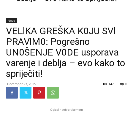
Novo
VELlKA GREŠKA K0JU SVl
PRAVlM0: Pogrešno
UN0ŠENJE V0DE usporava
varenje i deblja – evo kako to
spriječiti!
December 23, 2025
147
0
Oglasi - Advertisement