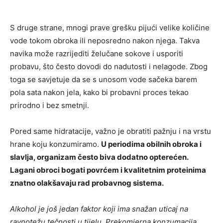
S druge strane, mnogi prave grešku pijući velike količine
vode tokom obroka ili neposredno nakon njega. Takva
navika može razrijediti želučane sokove i usporiti
probavu, što često dovodi do nadutosti i nelagode. Zbog
toga se savjetuje da se s unosom vode sačeka barem
pola sata nakon jela, kako bi probavni proces tekao
prirodno i bez smetnji.
Pored same hidratacije, važno je obratiti pažnju i na vrstu
hrane koju konzumiramo.
U periodima obilnih obroka i
slavlja, organizam često biva dodatno opterećen.
Lagani obroci bogati povrćem i kvalitetnim proteinima
znatno olakšavaju rad probavnog sistema.
Alkohol je još jedan faktor koji ima snažan uticaj na
ravnotežu tečnosti u tijelu. Prekomjerna konzumacija