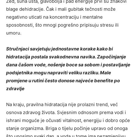
Žeđ, suha usta, glavobolja i pad energije prvi su znakovi
blage dehidracije. Čak i mali gubitak tečnosti može
negativno uticati na koncentraciju i mentalne
sposobnosti, što mnogi pogrešno pripisuju stresu ili
umoru.
Stručnjaci savjetuju jednostavne korake kako bi
hidratacija postala svakodnevna navika. Započinjanje
dana čašom vode, nošenje boce sa sobom i postavljanje
podsjetnika mogu napraviti veliku razliku. Male
promjene u rutini često donose najveće benefite po
zdravlje
Na kraju, pravilna hidratacija nije prolazni trend, već
osnova zdravog života. Svjesnim odnosom prema vodi i
ishrani moguće je očuvati vitalnost, energiju i dobro opće
stanje organizma. Briga o tijelu počinje upravo od onoga
što unosimo svaki dan, a voda u tome ima nezamjenjivu