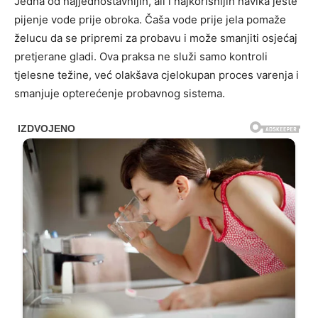
Jedna od najjednostavnijih, ali i najkorisnijih navika jeste
pijenje vode prije obroka. Čaša vode prije jela pomaže
želucu da se pripremi za probavu i može smanjiti osjećaj
pretjerane gladi. Ova praksa ne služi samo kontroli
tjelesne težine, već olakšava cjelokupan proces varenja i
smanjuje opterećenje probavnog sistema.