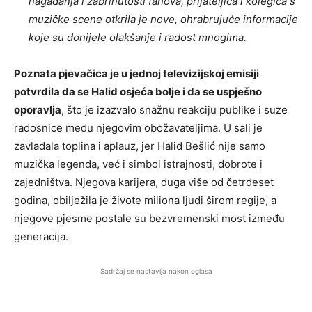
nagađanja i zabrinutosti fanova, prijateljica i kolegica s
muzičke scene otkrila je nove, ohrabrujuće informacije
koje su donijele olakšanje i radost mnogima.
Poznata pjevačica je u jednoj televizijskoj emisiji
potvrdila da se Halid osjeća bolje i da se uspješno
oporavlja
, što je izazvalo snažnu reakciju publike i suze
radosnice među njegovim obožavateljima. U sali je
zavladala toplina i aplauz, jer Halid Bešlić nije samo
muzička legenda, već i simbol istrajnosti, dobrote i
zajedništva. Njegova karijera, duga više od četrdeset
godina, obilježila je živote miliona ljudi širom regije, a
njegove pjesme postale su bezvremenski most između
generacija.
Sadržaj se nastavlja nakon oglasa