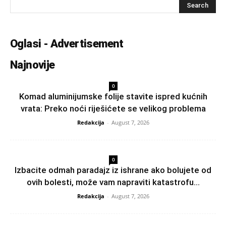
Oglasi - Advertisement
Najnovije
0
Komad aluminijumske folije stavite ispred kućnih
vrata: Preko noći riješićete se velikog problema
Redakcija
-
August 7, 2026
0
Izbacite odmah paradajz iz ishrane ako bolujete od
ovih bolesti, može vam napraviti katastrofu...
Redakcija
-
August 7, 2026