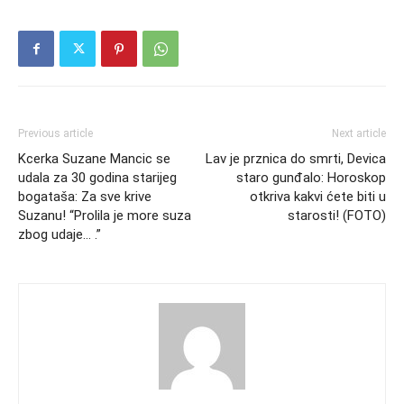
Previous article
Next article
Kcerka Suzane Mancic se
Lav je prznica do smrti, Devica
udala za 30 godina starijeg
staro gunđalo: Horoskop
bogataša: Za sve krive
otkriva kakvi ćete biti u
Suzanu! “Prolila je more suza
starosti! (FOTO)
zbog udaje… .”