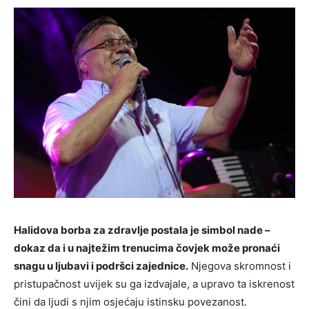
Halidova borba za zdravlje postala je simbol nade –
dokaz da i u najtežim trenucima čovjek može pronaći
snagu u ljubavi i podršci zajednice.
Njegova skromnost i
pristupačnost uvijek su ga izdvajale, a upravo ta iskrenost
čini da ljudi s njim osjećaju istinsku povezanost.