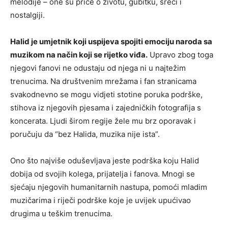
melodije – one su priče o životu, gubitku, sreći i
nostalgiji.
Halid je umjetnik koji uspijeva spojiti emociju naroda sa
muzikom na način koji se rijetko viđa.
Upravo zbog toga
njegovi fanovi ne odustaju od njega ni u najtežim
trenucima. Na društvenim mrežama i fan stranicama
svakodnevno se mogu vidjeti stotine poruka podrške,
stihova iz njegovih pjesama i zajedničkih fotografija s
koncerata. Ljudi širom regije žele mu brz oporavak i
poručuju da “bez Halida, muzika nije ista”.
Ono što najviše oduševljava jeste podrška koju Halid
dobija od svojih kolega, prijatelja i fanova. Mnogi se
sjećaju njegovih humanitarnih nastupa, pomoći mladim
muzičarima i riječi podrške koje je uvijek upućivao
drugima u teškim trenucima.