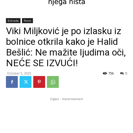
Estrada
Novo
Viki Miljković je po izlasku iz
boInice otkrila kako je Halid
Bešlić: Ne mažite Ijudima oči,
NEĆE SE IZVUĆI!
October 5, 2025
756
0
Oglasi - Advertisement