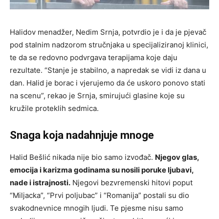
Halidov menadžer, Nedim Srnja, potvrdio je i da je pjevač
pod stalnim nadzorom stručnjaka u specijaliziranoj klinici,
te da se redovno podvrgava terapijama koje daju
rezultate. “Stanje je stabilno, a napredak se vidi iz dana u
dan. Halid je borac i vjerujemo da će uskoro ponovo stati
na scenu”, rekao je Srnja, smirujući glasine koje su
kružile proteklih sedmica.
Snaga koja nadahnjuje mnoge
Halid Bešlić nikada nije bio samo izvođač.
Njegov glas,
emocija i karizma godinama su nosili poruke ljubavi,
nade i istrajnosti.
Njegovi bezvremenski hitovi poput
“Miljacka”, “Prvi poljubac” i “Romanija” postali su dio
svakodnevnice mnogih ljudi. Te pjesme nisu samo