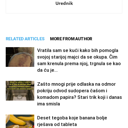
Urednik
RELATED ARTICLES
MORE FROM AUTHOR
Vratila sam se kući kako bih pomogla
svojoj starijoj majci da se okupa. Čim
sam krenula prema njoj, trgnula se kao
da ću je...
Zašto mnogi prije odlaska na odmor
pokriju odvod sudopera čašom i
komadom papira? Stari trik koji i danas
ima smisla
Deset tegoba koje banana bolje
rješava od tableta