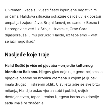
U vremenu kada su vijesti često ispunjene negativnim
pričama, Halidova situacija pokazuje da još uvijek postoji
empatija i zajedništvo. Brojni fanovi, ne samo iz Bosne i
Hercegovine već i iz Srbije, Hrvatske, Crne Gore i
dijaspore, šalju mu poruke: “Halide, uz tebe smo – vrati
se jači nego ikad.”
Nasljeđe koje traje
Halid Bešlić je više od pjevača – on je dio kulturnog
identiteta Balkana.
Njegov glas odjekuje generacijama, a
njegove pjesme su hronika vremena u kojem je ljubav
imala drugačiji, iskreniji oblik. U svijetu gdje se sve brzo
mijenja, Halid je ostao vjeran sebi i publici, uvijek
dostojanstven, topao i realan.Njegova borba za zdravlje
sada ima šire značenje.