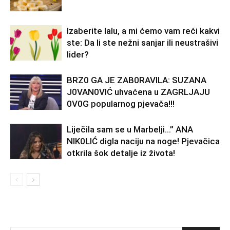
Izaberite lalu, a mi ćemo vam reći kakvi
ste: Da li ste nežni sanjar ili neustrašivi
lider?
BRZ0 GA JE ZAB0RAVlLA: SUZANA
J0VAN0VIĆ uhvaćena u ZAGRLJAJU
0V0G popularnog pjevača!!!
Liječila sam se u Marbelji…” ANA
NlK0LlĆ digla naciju na noge! Pjevačica
otkrila šok detalje iz života!