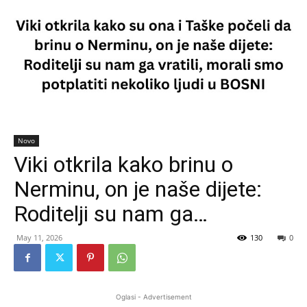
Novo
Viki otkrila kako brinu o
Nerminu, on je naše dijete:
Roditelji su nam ga…
May 11, 2026
130
0
Oglasi - Advertisement