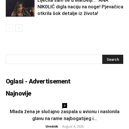
Liječila sam se u Marbelji…” ANA
NlK0LlĆ digla naciju na noge! Pjevačica
otkrila šok detalje iz života!
Oglasi - Advertisement
Najnovije
0
Mlada žena je slučajno zaspala u avionu i naslonila
glavu na rame najbogatijeg i...
Urednik
-
August 4, 2026