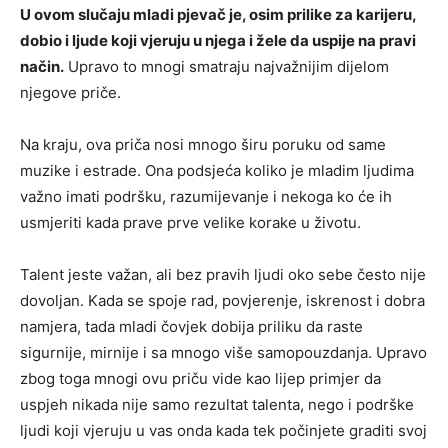
U ovom slučaju mladi pjevač je, osim prilike za karijeru,
dobio i ljude koji vjeruju u njega i žele da uspije na pravi
način.
Upravo to mnogi smatraju najvažnijim dijelom
njegove priče.
Na kraju, ova priča nosi mnogo širu poruku od same
muzike i estrade. Ona podsjeća koliko je mladim ljudima
važno imati podršku, razumijevanje i nekoga ko će ih
usmjeriti kada prave prve velike korake u životu.
Talent jeste važan, ali bez pravih ljudi oko sebe često nije
dovoljan. Kada se spoje rad, povjerenje, iskrenost i dobra
namjera, tada mladi čovjek dobija priliku da raste
sigurnije, mirnije i sa mnogo više samopouzdanja. Upravo
zbog toga mnogi ovu priču vide kao lijep primjer da
uspjeh nikada nije samo rezultat talenta, nego i podrške
ljudi koji vjeruju u vas onda kada tek počinjete graditi svoj