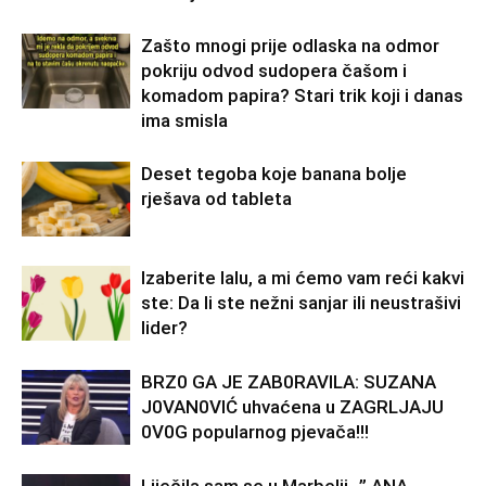
Zašto mnogi prije odlaska na odmor
pokriju odvod sudopera čašom i
komadom papira? Stari trik koji i danas
ima smisla
Deset tegoba koje banana bolje
rješava od tableta
Izaberite lalu, a mi ćemo vam reći kakvi
ste: Da li ste nežni sanjar ili neustrašivi
lider?
BRZ0 GA JE ZAB0RAVlLA: SUZANA
J0VAN0VIĆ uhvaćena u ZAGRLJAJU
0V0G popularnog pjevača!!!