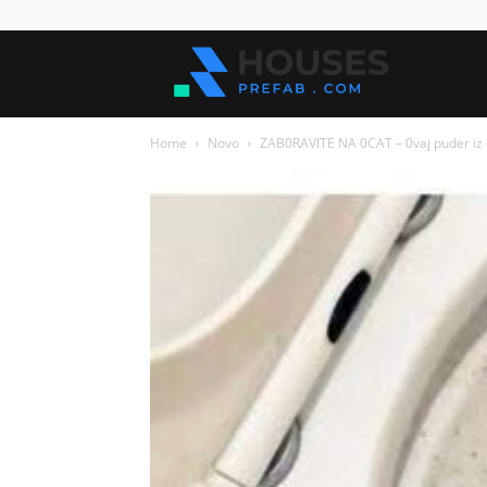
Kuće
Home
Novo
ZAB0RAVITE NA 0CAT – 0vaj puder iz ku
za
sve