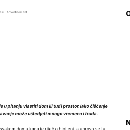
O
asi - Advertisement
je u pitanju vlastiti dom ili tuđi prostor. Iako čišćenje
žavanje može uštedjeti mnogo vremena i truda.
N
u svakom domu kada je riječ o higijeni, a upravo se tu