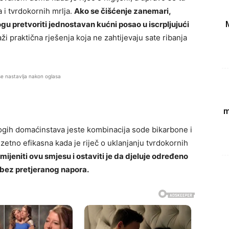
 i tvrdokornih mrlja.
Ako se čišćenje zanemari,
gu pretvoriti jednostavan kućni posao u iscrpljujući
ži praktična rješenja koja ne zahtijevaju sate ribanja
se nastavlja nakon oglasa
m
nogih domaćinstava jeste kombinacija sode bikarbone i
zetno efikasna kada je riječ o uklanjanju tvrdokornih
imijeniti ovu smjesu i ostaviti je da djeluje određeno
t bez pretjeranog napora.