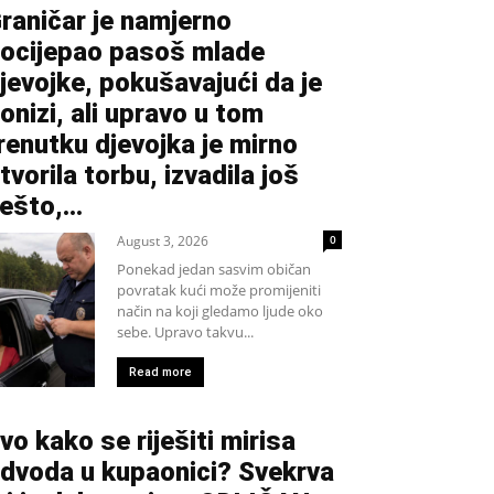
raničar je namjerno
ocijepao pasoš mlade
jevojke, pokušavajući da je
onizi, ali upravo u tom
renutku djevojka je mirno
tvorila torbu, izvadila još
ešto,...
August 3, 2026
0
Ponekad jedan sasvim običan
povratak kući može promijeniti
način na koji gledamo ljude oko
sebe. Upravo takvu...
Read more
vo kako se riješiti mirisa
dvoda u kupaonici? Svekrva