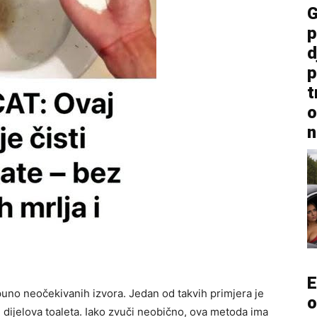
G
p
d
p
t
o
n
E
puno neočekivanih izvora. Jedan od takvih primjera je
o
 dijelova toaleta. Iako zvuči neobično, ova metoda ima