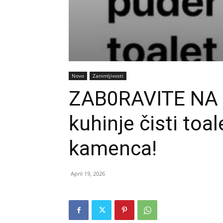
Novo
Zanimljivosti
ZAB0RAVITE NA 0
kuhinje čisti toa
kamenca!
April 19, 2026