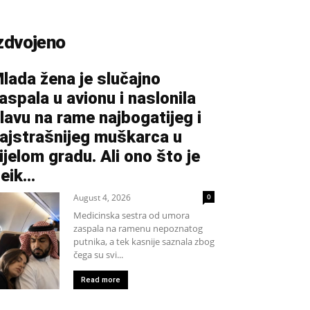
zdvojeno
lada žena je slučajno
aspala u avionu i naslonila
lavu na rame najbogatijeg i
ajstrašnijeg muškarca u
ijelom gradu. Ali ono što je
eik...
August 4, 2026
0
Medicinska sestra od umora
zaspala na ramenu nepoznatog
putnika, a tek kasnije saznala zbog
čega su svi...
Read more