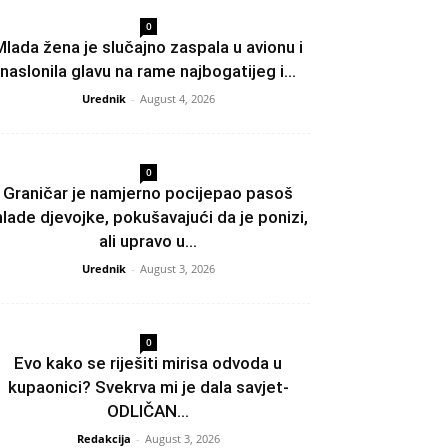
0
Mlada žena je slučajno zaspala u avionu i
naslonila glavu na rame najbogatijeg i...
Urednik
-
August 4, 2026
0
Graničar je namjerno pocijepao pasoš
lade djevojke, pokušavajući da je ponizi,
ali upravo u...
Urednik
-
August 3, 2026
0
Evo kako se riješiti mirisa odvoda u
kupaonici? Svekrva mi je dala savjet-
ODLIČAN...
Redakcija
-
August 3, 2026