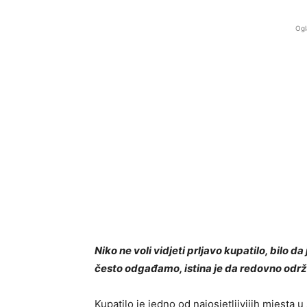
Ogl
Niko ne voli vidjeti prljavo kupatilo, bilo da 
često odgađamo, istina je da redovno odr
Kupatilo je jedno od najosjetljivijih mjesta 