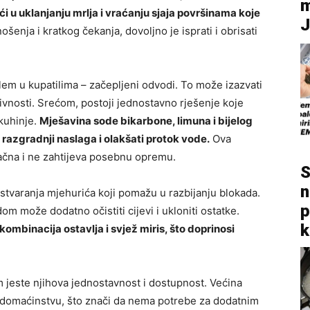
m
u uklanjanju mrlja i vraćanju sjaja površinama koje
enja i kratkog čekanja, dovoljno je isprati i obrisati
blem u kupatilima – začepljeni odvodi. To može izazvati
vnosti. Srećom, postoji jednostavno rješenje koje
 kuhinje.
Mješavina sode bikarbone, limuna i bijelog
 razgradnji naslaga i olakšati protok vode.
Ova
ačna i ne zahtijeva posebnu opremu.
S
n
 stvaranja mjehurića koji pomažu u razbijanju blokada.
p
m može dodatno očistiti cijevi i ukloniti ostatke.
k
ombinacija ostavlja i svjež miris, što doprinosi
 jeste njihova jednostavnost i dostupnost. Većina
 domaćinstvu, što znači da nema potrebe za dodatnim