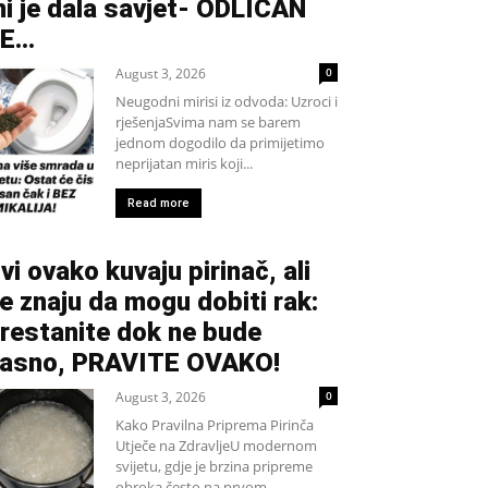
i je dala savjet- ODLIČAN
JE…
August 3, 2026
0
Neugodni mirisi iz odvoda: Uzroci i
rješenjaSvima nam se barem
jednom dogodilo da primijetimo
neprijatan miris koji...
Read more
vi ovako kuvaju pirinač, ali
e znaju da mogu dobiti rak:
restanite dok ne bude
asno, PRAVITE OVAKO!
August 3, 2026
0
Kako Pravilna Priprema Pirinča
Utječe na ZdravljeU modernom
svijetu, gdje je brzina pripreme
obroka često na prvom...