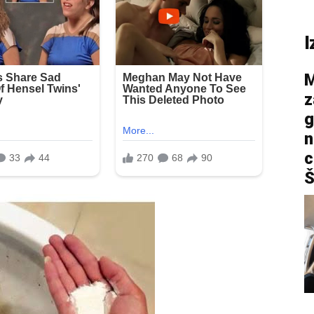
I
M
z
g
n
c
Š