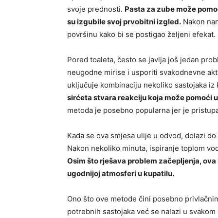
svoje prednosti.
Pasta za zube može pomoći 
su izgubile svoj prvobitni izgled.
Nakon nanoš
površinu kako bi se postigao željeni efekat.
Pored toaleta, često se javlja još jedan pro
neugodne mirise i usporiti svakodnevne akti
uključuje kombinaciju nekoliko sastojaka iz
sirćeta stvara reakciju koja može pomoći u
metoda je posebno popularna jer je pristup
Kada se ova smjesa ulije u odvod, dolazi do
Nakon nekoliko minuta, ispiranje toplom vodo
Osim što rješava problem začepljenja, ova k
ugodnijoj atmosferi u kupatilu.
Ono što ove metode čini posebno privlačnim
potrebnih sastojaka već se nalazi u svakom