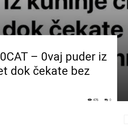
CAT – 0vaj puder iz
let dok čekate bez
476
0