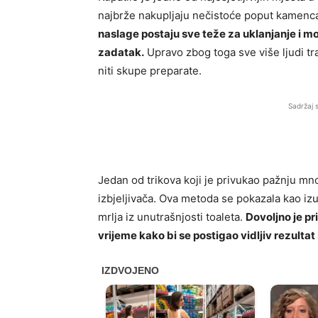
najbrže nakupljaju nečistoće poput kamenca
naslage postaju sve teže za uklanjanje i mo
zadatak.
Upravo zbog toga sve više ljudi tra
niti skupe preparate.
Sadržaj 
Jedan od trikova koji je privukao pažnju m
izbjeljivača. Ova metoda se pokazala kao izu
mrlja iz unutrašnjosti toaleta.
Dovoljno je pr
vrijeme kako bi se postigao vidljiv rezulta