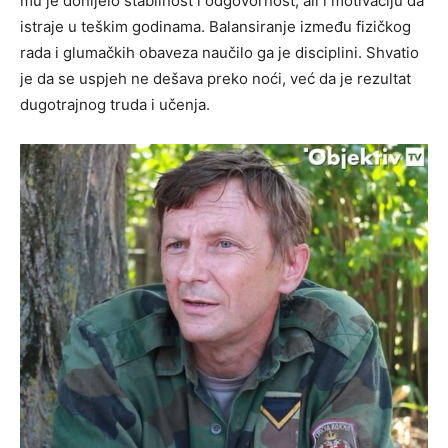
mu je donijelo stabilnost i odgovornost, ali i motivaciju da
istraje u teškim godinama. Balansiranje između fizičkog
rada i glumačkih obaveza naučilo ga je disciplini. Shvatio
je da se uspjeh ne dešava preko noći, već da je rezultat
dugotrajnog truda i učenja.