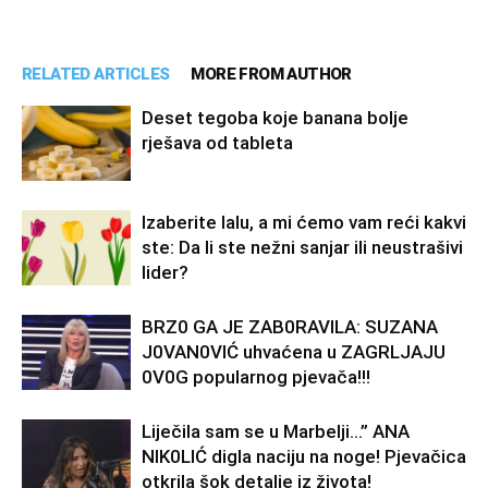
RELATED ARTICLES
MORE FROM AUTHOR
Deset tegoba koje banana bolje
rješava od tableta
Izaberite lalu, a mi ćemo vam reći kakvi
ste: Da li ste nežni sanjar ili neustrašivi
lider?
BRZ0 GA JE ZAB0RAVlLA: SUZANA
J0VAN0VIĆ uhvaćena u ZAGRLJAJU
0V0G popularnog pjevača!!!
Liječila sam se u Marbelji…” ANA
NlK0LlĆ digla naciju na noge! Pjevačica
otkrila šok detalje iz života!