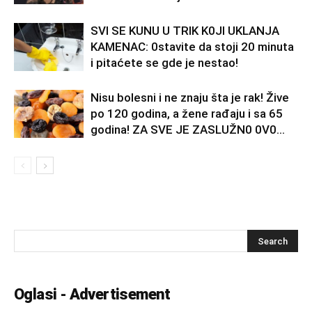
SVl SE KUNU U TRlK K0Jl UKLANJA
KAMENAC: 0stavite da stoji 20 minuta
i pitaćete se gde je nestao!
Nisu bolesni i ne znaju šta je rak! Žive
po 120 godina, a žene rađaju i sa 65
godina! ZA SVE JE ZASLUŽN0 0V0...
Oglasi - Advertisement