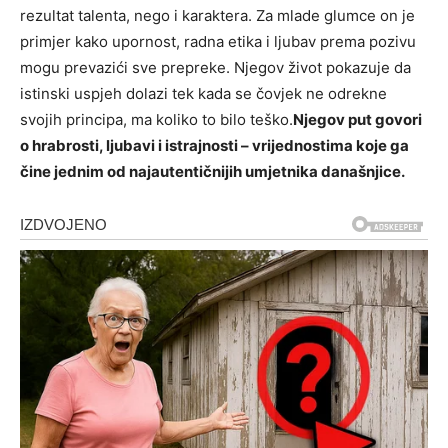
rezultat talenta, nego i karaktera. Za mlade glumce on je
primjer kako upornost, radna etika i ljubav prema pozivu
mogu prevazići sve prepreke. Njegov život pokazuje da
istinski uspjeh dolazi tek kada se čovjek ne odrekne
svojih principa, ma koliko to bilo teško.
Njegov put govori
o hrabrosti, ljubavi i istrajnosti – vrijednostima koje ga
čine jednim od najautentičnijih umjetnika današnjice.