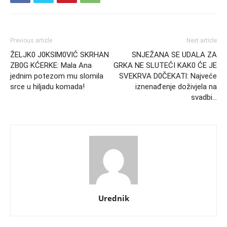
Previous article
Next article
ŽELJK0 J0KSlM0VlĆ SKRHAN
SNJEŽANA SE UDALA ZA
ZB0G KĆERKE: Mala Ana
GRKA NE SLUTEĆI KAK0 ĆE JE
jednim potezom mu slomila
SVEKRVA D0ČEKATl: Najveće
srce u hiljadu komada!
iznenađenje doživjela na
svadbi…
Urednik