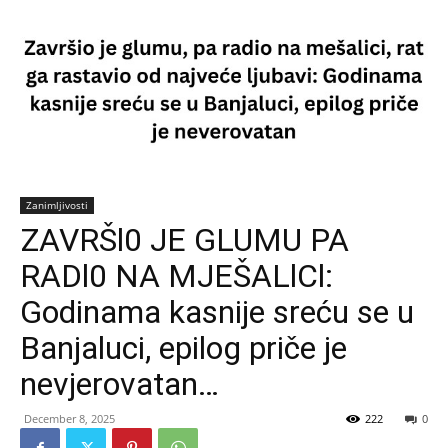
Zanimljivosti
ZAVRŠl0 JE GLUMU PA
RADl0 NA MJEŠALlCl:
Godinama kasnije sreću se u
Banjaluci, epilog priče je
nevjerovatan…
December 8, 2025
222
0