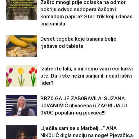
Zašto mnogi prije odlaska na odmor
pokriju odvod sudopera čašom i
komadom papira? Stari trik koji i danas
ima smisla
Deset tegoba koje banana bolje
rješava od tableta
Izaberite lalu, a mi ćemo vam reći kakvi
ste: Da li ste nežni sanjar ili neustrašivi
lider?
BRZ0 GA JE ZAB0RAVlLA: SUZANA
J0VAN0VIĆ uhvaćena u ZAGRLJAJU
0V0G popularnog pjevača!!!
Liječila sam se u Marbelji…” ANA
NlK0LlĆ digla naciju na noge! Pjevačica