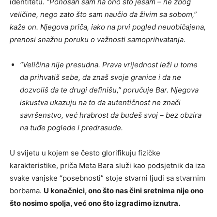
identitetu.
“Ponosan sam na ono što jesam – ne zbog
veličine, nego zato što sam naučio da živim sa sobom,”
kaže on. Njegova priča, iako na prvi pogled neuobičajena,
prenosi snažnu poruku o važnosti samoprihvatanja.
“Veličina nije presudna. Prava vrijednost leži u tome
da prihvatiš sebe, da znaš svoje granice i da ne
dozvoliš da te drugi definišu,” poručuje Bar. Njegova
iskustva ukazuju na to da autentičnost ne znači
savršenstvo, već hrabrost da budeš svoj – bez obzira
na tuđe poglede i predrasude.
U svijetu u kojem se često glorifikuju fizičke
karakteristike, priča Meta Bara služi kao podsjetnik da iza
svake vanjske “posebnosti” stoje stvarni ljudi sa stvarnim
borbama.
U konačnici, ono što nas čini sretnima nije ono
što nosimo spolja, već ono što izgradimo iznutra.