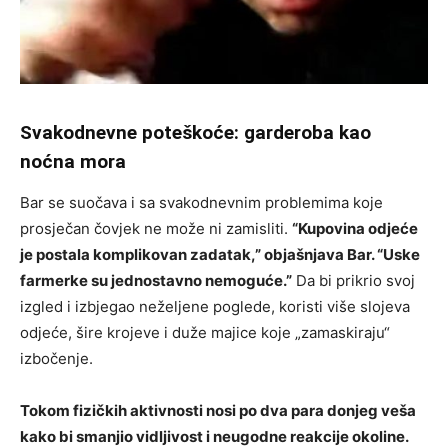
Svakodnevne poteškoće: garderoba kao
noćna mora
Bar se suočava i sa svakodnevnim problemima koje
prosječan čovjek ne može ni zamisliti.
“Kupovina odjeće
je postala komplikovan zadatak,” objašnjava Bar. “Uske
farmerke su jednostavno nemoguće.”
Da bi prikrio svoj
izgled i izbjegao neželjene poglede, koristi više slojeva
odjeće, šire krojeve i duže majice koje „zamaskiraju“
izbočenje.
Tokom fizičkih aktivnosti nosi po dva para donjeg veša
kako bi smanjio vidljivost i neugodne reakcije okoline.