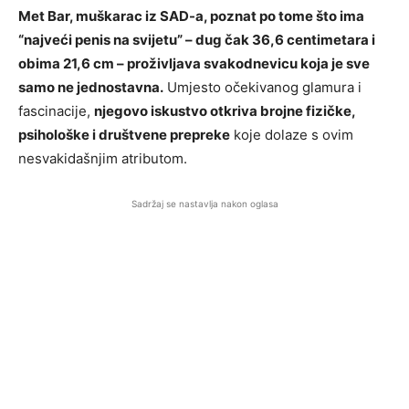
Met Bar, muškarac iz SAD-a, poznat po tome što ima
“najveći penis na svijetu” – dug čak 36,6 centimetara i
obima 21,6 cm – proživljava svakodnevicu koja je sve
samo ne jednostavna.
Umjesto očekivanog glamura i
fascinacije,
njegovo iskustvo otkriva brojne fizičke,
psihološke i društvene prepreke
koje dolaze s ovim
nesvakidašnjim atributom.
Sadržaj se nastavlja nakon oglasa