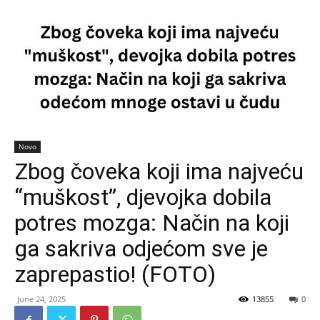
Novo
Zbog čoveka koji ima najveću
“muškost”, djevojka dobila
potres mozga: Način na koji
ga sakriva odjećom sve je
zaprepastio! (FOTO)
June 24, 2025
13855
0