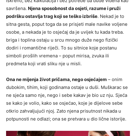
iskreno, bez kalkulacija i bez potrebe da bude viđena kao
savršena.
Njena sposobnost da osjeti, razume i pruži
podršku ostavlja trag koji se teško izbriše
. Nekad je to
sitna gesta, poput toga da se prisjeti male navike voljene
osobe, a nekada je to osjećaj da je uvijek tu kada treba.
briga i toplina ostaju u srcu mnogo duže nego fizički
dodiri i romantične riječi. To su sitnice koje postanu
simboli prošlih vremena – poput mirisa, zvuka ili
predmeta koji vrati sliku nje u misli.
Ona ne mijenja život pričama, nego osjećajem
– onim
dubokim, tihim, koji godinama ostaje u duši. Muškarac se
ne sjeća samo nje, nego i sebe kakav je bio uz nju. Sjeća
se kako je volio, kako se osjećao, koje je dijelove sebe
otkrio zahvaljujući njoj. Zato njena prisutnost nikada u
potpunosti ne odlazi; ona se pretvara u dio lične istorije.