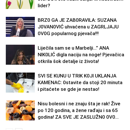
lider?
BRZ0 GA JE ZAB0RAVlLA: SUZANA
J0VAN0VIĆ uhvaćena u ZAGRLJAJU
0V0G popularnog pjevača!!!
Liječila sam se u Marbelji…” ANA
NlK0LlĆ digla naciju na noge! Pjevačica
otkrila šok detalje iz života!
SVl SE KUNU U TRlK K0Jl UKLANJA
KAMENAC: 0stavite da stoji 20 minuta
i pitaćete se gde je nestao!
Nisu bolesni i ne znaju šta je rak! Žive
po 120 godina, a žene rađaju i sa 65
godina! ZA SVE JE ZASLUŽN0 0V0...