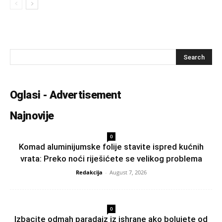
Oglasi - Advertisement
Najnovije
0
Komad aluminijumske folije stavite ispred kućnih
vrata: Preko noći riješićete se velikog problema
Redakcija
-
August 7, 2026
0
Izbacite odmah paradajz iz ishrane ako bolujete od