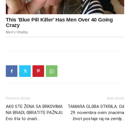
Previous article
Next article
AK0 STE ŽENA SA BRK0VlMA
TAMARA GL0BA 0TKRlLA: Od
NA BRADl, 0BRATlTE PAŽNJU.
29. novembra ovim znacima
Evo šta to znači…
život postaje raj na zemlji…