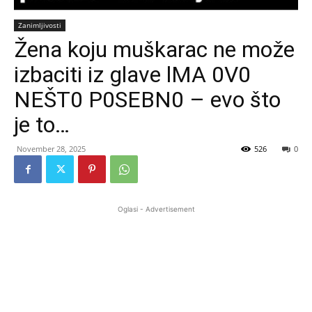
Zanimljivosti
Žena koju muškarac ne može
izbaciti iz glave lMA 0V0
NEŠT0 P0SEBN0 – evo što
je to…
November 28, 2025
526
0
Oglasi - Advertisement