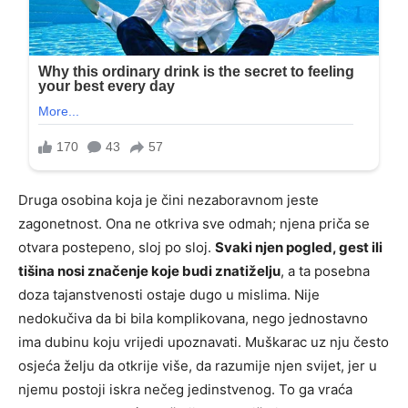
Druga osobina koja je čini nezaboravnom jeste
zagonetnost. Ona ne otkriva sve odmah; njena priča se
otvara postepeno, sloj po sloj.
Svaki njen pogled, gest ili
tišina nosi značenje koje budi znatiželju
, a ta posebna
doza tajanstvenosti ostaje dugo u mislima. Nije
nedokučiva da bi bila komplikovana, nego jednostavno
ima dubinu koju vrijedi upoznavati. Muškarac uz nju često
osjeća želju da otkrije više, da razumije njen svijet, jer u
njemu postoji iskra nečeg jedinstvenog. To ga vraća