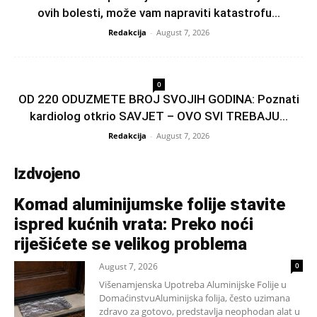
ovih bolesti, može vam napraviti katastrofu...
Redakcija
-
August 7, 2026
0
OD 220 ODUZMETE BROJ SVOJIH GODINA: Poznati
kardiolog otkrio SAVJET – OVO SVI TREBAJU...
Redakcija
-
August 7, 2026
Izdvojeno
Komad aluminijumske folije stavite
ispred kućnih vrata: Preko noći
riješićete se velikog problema
August 7, 2026
0
Višenamjenska Upotreba Aluminijske Folije u
DomaćinstvuAluminijska folija, često uzimana
zdravo za gotovo, predstavlja neophodan alat u