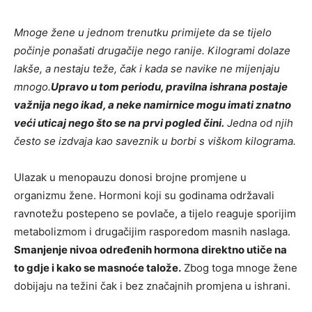
Mnoge žene u jednom trenutku primijete da se tijelo
počinje ponašati drugačije nego ranije. Kilogrami dolaze
lakše, a nestaju teže, čak i kada se navike ne mijenjaju
mnogo.
Upravo u tom periodu, pravilna ishrana postaje
važnija nego ikad, a neke namirnice mogu imati znatno
veći uticaj nego što se na prvi pogled čini.
Jedna od njih
često se izdvaja kao saveznik u borbi s viškom kilograma.
Ulazak u menopauzu donosi brojne promjene u
organizmu žene. Hormoni koji su godinama održavali
ravnotežu postepeno se povlače, a tijelo reaguje sporijim
metabolizmom i drugačijim rasporedom masnih naslaga.
Smanjenje nivoa određenih hormona direktno utiče na
to gdje i kako se masnoće talože.
Zbog toga mnoge žene
dobijaju na težini čak i bez značajnih promjena u ishrani.