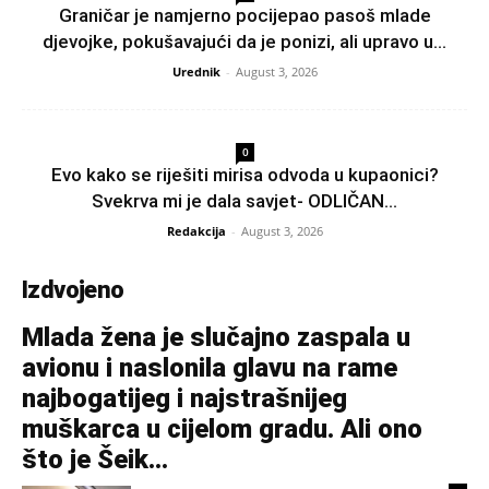
Graničar je namjerno pocijepao pasoš mlade
djevojke, pokušavajući da je ponizi, ali upravo u...
Urednik
-
August 3, 2026
0
Evo kako se riješiti mirisa odvoda u kupaonici?
Svekrva mi je dala savjet- ODLIČAN...
Redakcija
-
August 3, 2026
Izdvojeno
Mlada žena je slučajno zaspala u
avionu i naslonila glavu na rame
najbogatijeg i najstrašnijeg
muškarca u cijelom gradu. Ali ono
što je Šeik...