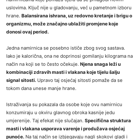
uslovima. Ključ nije u gladovanju, već u pametnom izboru
hrane.
Balansirana ishrana, uz redovno kretanje i brigu o
organizmu, može značajno ublažiti promjene koje
donosi ovaj period.
Jedna namirnica se posebno ističe zbog svog sastava.
Iako je kalorična, ona ne doprinosi gomilanju kilograma na
način na koji se to često očekuje.
Njena snaga leži u
kombinaciji zdravih masti i vlakana koje tijelu šalju
signal sitosti.
Upravo taj osjećaj sitosti pomaže da se
tokom dana unese manje hrane.
Istraživanja su pokazala da osobe koje ovu namirnicu
konzumiraju u okviru glavnog obroka kasnije jedu
umjerenije. Taj efekat nije slučajan.
Specifična struktura
masti i vlakana usporava varenje i produžava osjećaj
punoće.
Na taj način se izbjegavaju nagli skokovi gladi i