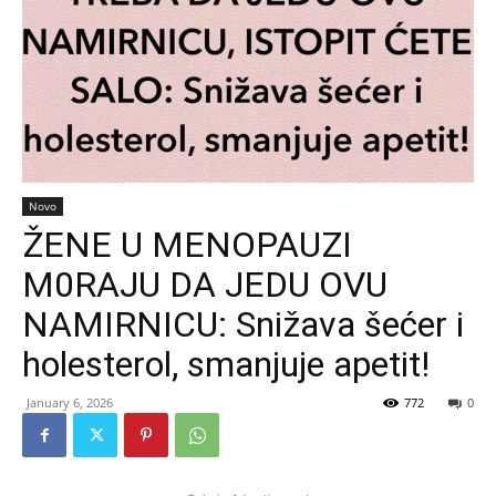
Novo
ŽENE U MENOPAUZI
M0RAJU DA JEDU OVU
NAMIRNICU: Snižava šećer i
holesterol, smanjuje apetit!
January 6, 2026
772
0