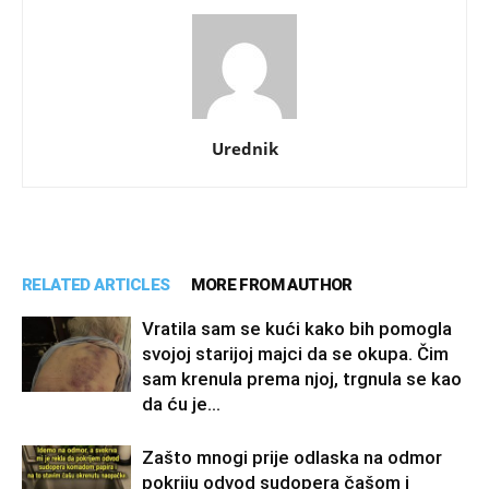
Urednik
RELATED ARTICLES
MORE FROM AUTHOR
Vratila sam se kući kako bih pomogla
svojoj starijoj majci da se okupa. Čim
sam krenula prema njoj, trgnula se kao
da ću je...
Zašto mnogi prije odlaska na odmor
pokriju odvod sudopera čašom i