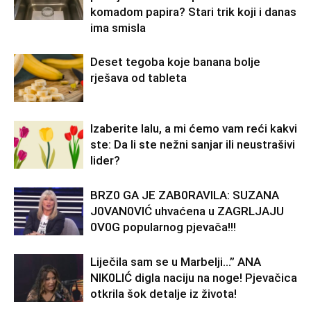
komadom papira? Stari trik koji i danas
ima smisla
Deset tegoba koje banana bolje
rješava od tableta
Izaberite lalu, a mi ćemo vam reći kakvi
ste: Da li ste nežni sanjar ili neustrašivi
lider?
BRZ0 GA JE ZAB0RAVlLA: SUZANA
J0VAN0VIĆ uhvaćena u ZAGRLJAJU
0V0G popularnog pjevača!!!
Liječila sam se u Marbelji…” ANA
NlK0LlĆ digla naciju na noge! Pjevačica
otkrila šok detalje iz života!