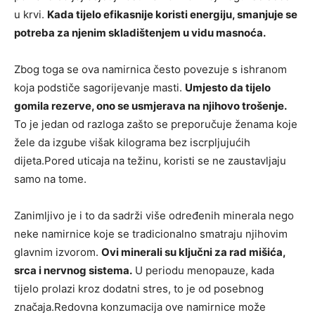
u krvi.
Kada tijelo efikasnije koristi energiju, smanjuje se
potreba za njenim skladištenjem u vidu masnoća.
Zbog toga se ova namirnica često povezuje s ishranom
koja podstiče sagorijevanje masti.
Umjesto da tijelo
gomila rezerve, ono se usmjerava na njihovo trošenje.
To je jedan od razloga zašto se preporučuje ženama koje
žele da izgube višak kilograma bez iscrpljujućih
dijeta.Pored uticaja na težinu, koristi se ne zaustavljaju
samo na tome.
Zanimljivo je i to da sadrži više određenih minerala nego
neke namirnice koje se tradicionalno smatraju njihovim
glavnim izvorom.
Ovi minerali su ključni za rad mišića,
srca i nervnog sistema.
U periodu menopauze, kada
tijelo prolazi kroz dodatni stres, to je od posebnog
značaja.Redovna konzumacija ove namirnice može