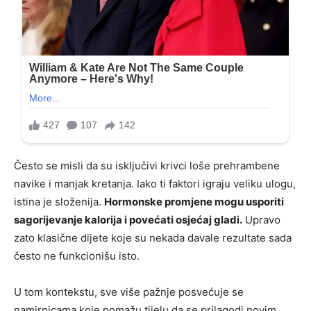
Često se misli da su isključivi krivci loše prehrambene
navike i manjak kretanja. Iako ti faktori igraju veliku ulogu,
istina je složenija.
Hormonske promjene mogu usporiti
sagorijevanje kalorija i povećati osjećaj gladi.
Upravo
zato klasične dijete koje su nekada davale rezultate sada
često ne funkcionišu isto.
U tom kontekstu, sve više pažnje posvećuje se
namirnicama koje pomažu tijelu da se prilagodi novim