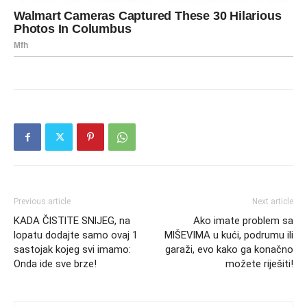
Previous article
Next article
KADA ČlSTlTE SNlJEG, na
Ako imate problem sa
lopatu dodajte samo ovaj 1
MlŠEVlMA u kući, podrumu ili
sastojak kojeg svi imamo:
garaži, evo kako ga konačno
Onda ide sve brze!
možete riješiti!