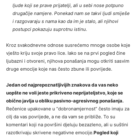
ljude koji se prave prijatelji, ali u sebi nose potpuno
drugačije namjere. Ponekad nam se takvi ljudi smiješe
i razgovaraju s nama kao da im je stalo, ali njihovi
postupci pokazuju suprotnu istinu.
Kroz svakodnevne odnose susrećemo mnoge osobe koje
vješto kriju svoje pravo lice. Iako se na prvi pogled čine
ljubazni i otvoreni, njihova ponašanja mogu otkriti sasvim
druge emocije koje nas često zbune ili povrijede.
Jedan od najprepoznatljivijih znakova da vas neko
uopšte ne voli jeste prikriveno neprijateljstvo, koje se
obično javlja u obliku pasivno-agresivnog ponašanja.
Rečenice upakovane u “dobronamjernost” često imaju za
cilj da vas povrijede, a ne da vam se približe. To su
komentari koji na površini djeluju bezazleno, ali u suštini
razotkrivaju skrivene negativne emocije.
Pogled koji