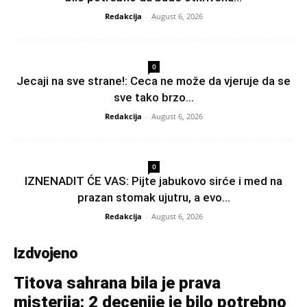
Redakcija
-
August 6, 2026
0
Jecaji na sve strane!: Ceca ne može da vjeruje da se
sve tako brzo...
Redakcija
-
August 6, 2026
0
IZNENADIT ĆE VAS: Pijte jabukovo sirće i med na
prazan stomak ujutru, a evo...
Redakcija
-
August 6, 2026
Izdvojeno
Titova sahrana bila je prava
misterija: 2 decenije je bilo potrebno