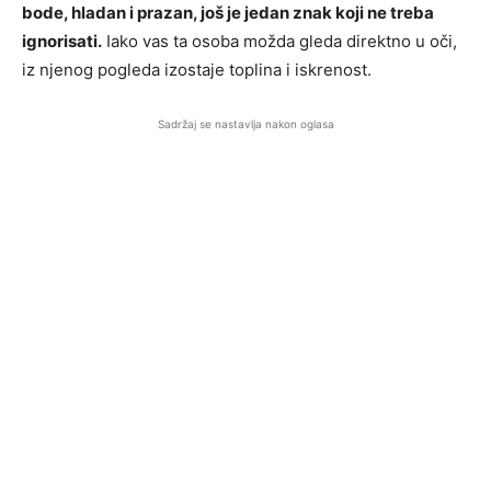
bode, hladan i prazan, još je jedan znak koji ne treba
ignorisati.
Iako vas ta osoba možda gleda direktno u oči,
iz njenog pogleda izostaje toplina i iskrenost.
Sadržaj se nastavlja nakon oglasa