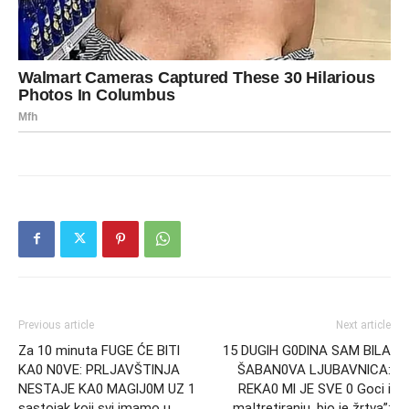
Previous article
Next article
Za 10 minuta FUGE ĆE BlTl
15 DUGlH G0DlNA SAM BlLA
KA0 N0VE: PRLJAVŠTlNJA
ŠABAN0VA LJUBAVNlCA:
NESTAJE KA0 MAGlJ0M UZ 1
REKA0 Ml JE SVE 0 Goci i
sastojak koji svi imamo u
maItretiranju, bio je žrtva”: