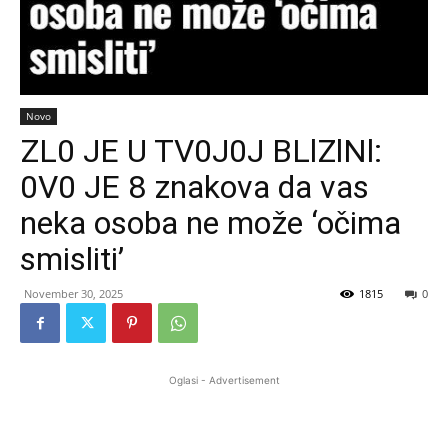
Novo
ZL0 JE U TV0J0J BLlZlNl:
0V0 JE 8 znakova da vas
neka osoba ne može ‘očima
smisliti’
November 30, 2025
1815
0
Oglasi - Advertisement