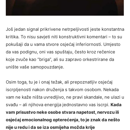
Još jedan signal prikrivene netrpeljivosti jeste konstantna
kritika. To nisu savjeti niti konstruktivni komentari – to su
pokušaji da u vama stvore osjećaj inferiornosti. Umjesto
da vas podignu, oni vas spuštaju, često kroz rečenice
koje zvuče kao “briga”, ali su zapravo orkestrirane da
unište vaše samopouzdanje.
Osim toga, tu je i onaj težak, ali prepoznatljiv osjećaj
iscrpljenosti nakon druženja s takvom osobom. Nekada
vam ne kaže ništa uvredljivo, ne pravi skandale, ne ulazi u
svađu – ali njihova energija jednostavno vas iscrpi.
Kada
vam prisustvo neke osobe stvara napetost, nervozu ili
osjećaj emocionalnog opterećenja, to je znak da nešto
nije u redu i da se iza osmijeha možda krije