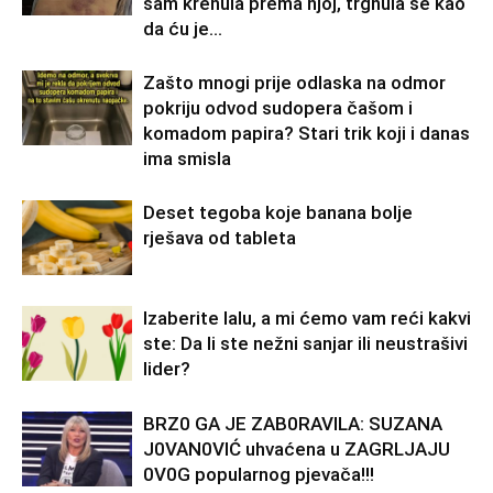
sam krenula prema njoj, trgnula se kao
da ću je...
Zašto mnogi prije odlaska na odmor
pokriju odvod sudopera čašom i
komadom papira? Stari trik koji i danas
ima smisla
Deset tegoba koje banana bolje
rješava od tableta
Izaberite lalu, a mi ćemo vam reći kakvi
ste: Da li ste nežni sanjar ili neustrašivi
lider?
BRZ0 GA JE ZAB0RAVlLA: SUZANA
J0VAN0VIĆ uhvaćena u ZAGRLJAJU
0V0G popularnog pjevača!!!