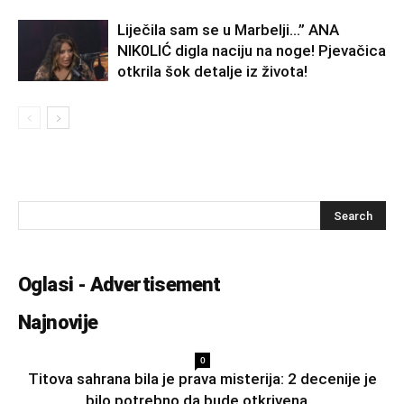
Liječila sam se u Marbelji…” ANA
NlK0LlĆ digla naciju na noge! Pjevačica
otkrila šok detalje iz života!
Oglasi - Advertisement
Najnovije
0
Titova sahrana bila je prava misterija: 2 decenije je
bilo potrebno da bude otkrivena...