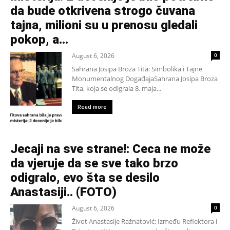
da bude otkrivena strogo čuvana
tajna, milioni su u prenosu gledali
pokop, a...
August 6, 2026
0
Sahrana Josipa Broza Tita: Simbolika i Tajne
Monumentalnog DogađajaSahrana Josipa Broza
Tita, koja se odigrala 8. maja...
Read more
Jecaji na sve strane!: Ceca ne može
da vjeruje da se sve tako brzo
odigralo, evo šta se desilo
Anastasiji.. (FOTO)
August 6, 2026
0
Život Anastasije Ražnatović: Između Reflektora i