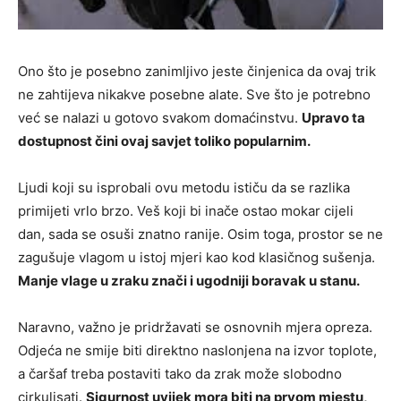
Ono što je posebno zanimljivo jeste činjenica da ovaj trik
ne zahtijeva nikakve posebne alate. Sve što je potrebno
već se nalazi u gotovo svakom domaćinstvu.
Upravo ta
dostupnost čini ovaj savjet toliko popularnim.
Ljudi koji su isprobali ovu metodu ističu da se razlika
primijeti vrlo brzo. Veš koji bi inače ostao mokar cijeli
dan, sada se osuši znatno ranije. Osim toga, prostor se ne
zagušuje vlagom u istoj mjeri kao kod klasičnog sušenja.
Manje vlage u zraku znači i ugodniji boravak u stanu.
Naravno, važno je pridržavati se osnovnih mjera opreza.
Odjeća ne smije biti direktno naslonjena na izvor toplote,
a čaršaf treba postaviti tako da zrak može slobodno
cirkulisati.
Sigurnost uvijek mora biti na prvom mjestu,