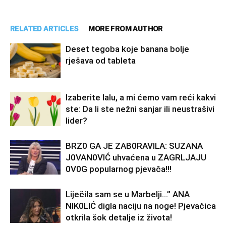
RELATED ARTICLES
MORE FROM AUTHOR
Deset tegoba koje banana bolje
rješava od tableta
Izaberite lalu, a mi ćemo vam reći kakvi
ste: Da li ste nežni sanjar ili neustrašivi
lider?
BRZ0 GA JE ZAB0RAVlLA: SUZANA
J0VAN0VIĆ uhvaćena u ZAGRLJAJU
0V0G popularnog pjevača!!!
Liječila sam se u Marbelji…” ANA
NlK0LlĆ digla naciju na noge! Pjevačica
otkrila šok detalje iz života!