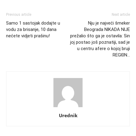
Previous article
Next article
Samo 1 sastojak dodajte u
Nju je najveći šmeker
vodu za brisanje, 10 dana
Beograda NlKADA NlJE
nećete vidjeti prašinu!
prežalio što ga je ostavila: Sin
joj postao još poznatiji, sad je
u centru afere o kojoj bruji
REGl0N…
Urednik