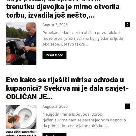
trenutku djevojka je mirno otvorila
torbu, izvadila još nešto,...
August 3, 2026
0
Ponekad jedan sasvim običan povratak kući
može promijeniti način na koji gledamo ljude
oko sebe. Upravo takvu...
Read more
Evo kako se riješiti mirisa odvoda u
kupaonici? Svekrva mi je dala savjet-
ODLIČAN JE…
August 3, 2026
0
Neugodni mirisi iz odvoda: Uzroci i
rješenjaSvima nam se barem jednom dogodilo
da primijetimo neprijatan miris koji...