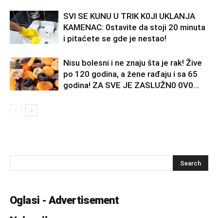
SVl SE KUNU U TRlK K0Jl UKLANJA
KAMENAC: 0stavite da stoji 20 minuta
i pitaćete se gde je nestao!
Nisu bolesni i ne znaju šta je rak! Žive
po 120 godina, a žene rađaju i sa 65
godina! ZA SVE JE ZASLUŽN0 0V0...
Oglasi - Advertisement