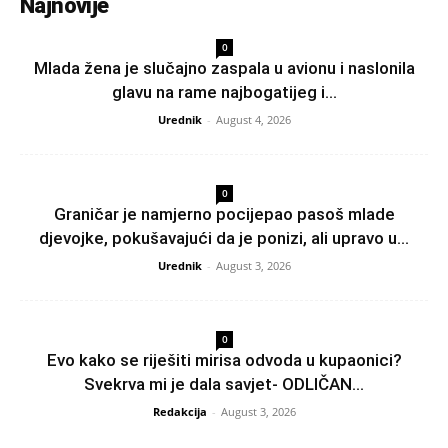
Najnovije
0
Mlada žena je slučajno zaspala u avionu i naslonila
glavu na rame najbogatijeg i...
Urednik
-
August 4, 2026
0
Graničar je namjerno pocijepao pasoš mlade
djevojke, pokušavajući da je ponizi, ali upravo u...
Urednik
-
August 3, 2026
0
Evo kako se riješiti mirisa odvoda u kupaonici?
Svekrva mi je dala savjet- ODLIČAN...
Redakcija
-
August 3, 2026