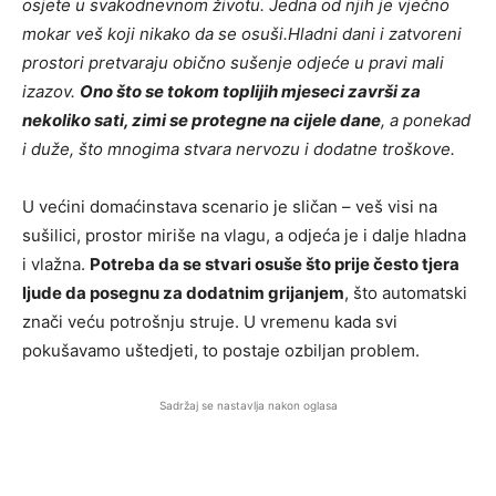
osjete u svakodnevnom životu. Jedna od njih je vječno
mokar veš koji nikako da se osuši.Hladni dani i zatvoreni
prostori pretvaraju obično sušenje odjeće u pravi mali
izazov.
Ono što se tokom toplijih mjeseci završi za
nekoliko sati, zimi se protegne na cijele dane
, a ponekad
i duže, što mnogima stvara nervozu i dodatne troškove.
U većini domaćinstava scenario je sličan – veš visi na
sušilici, prostor miriše na vlagu, a odjeća je i dalje hladna
i vlažna.
Potreba da se stvari osuše što prije često tjera
ljude da posegnu za dodatnim grijanjem
, što automatski
znači veću potrošnju struje. U vremenu kada svi
pokušavamo uštedjeti, to postaje ozbiljan problem.
Sadržaj se nastavlja nakon oglasa