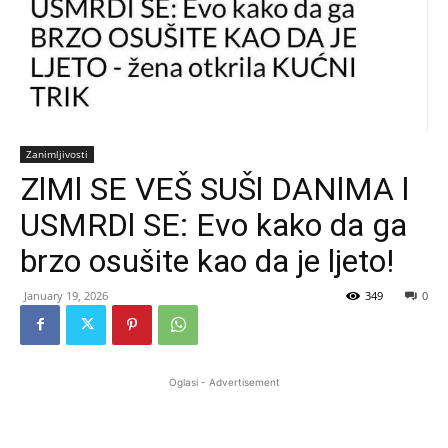
Zanimljivosti
ZlMl SE VEŠ SUŠl DANlMA l
USMRDl SE: Evo kako da ga
brzo osušite kao da je ljeto!
January 19, 2026
349
0
Oglasi - Advertisement