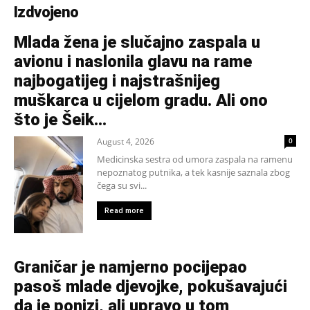
Izdvojeno
Mlada žena je slučajno zaspala u
avionu i naslonila glavu na rame
najbogatijeg i najstrašnijeg
muškarca u cijelom gradu. Ali ono
što je Šeik...
August 4, 2026
0
Medicinska sestra od umora zaspala na ramenu
nepoznatog putnika, a tek kasnije saznala zbog
čega su svi...
Read more
Graničar je namjerno pocijepao
pasoš mlade djevojke, pokušavajući
da je ponizi, ali upravo u tom