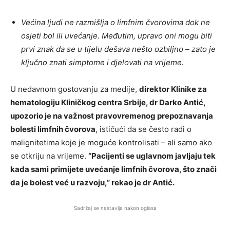
Većina ljudi ne razmišlja o limfnim čvorovima dok ne
osjeti bol ili uvećanje. Međutim, upravo oni mogu biti
prvi znak da se u tijelu dešava nešto ozbiljno – zato je
ključno znati simptome i djelovati na vrijeme.
U nedavnom gostovanju za medije,
direktor Klinike za
hematologiju Kliničkog centra Srbije, dr Darko Antić,
upozorio je na važnost pravovremenog prepoznavanja
bolesti limfnih čvorova
, ističući da se često radi o
malignitetima koje je moguće kontrolisati – ali samo ako
se otkriju na vrijeme.
“Pacijenti se uglavnom javljaju tek
kada sami primijete uvećanje limfnih čvorova, što znači
da je bolest već u razvoju,” rekao je dr Antić.
Sadržaj se nastavlja nakon oglasa