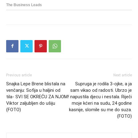
Previous article
Next article
Snajka Lepe Brene blistala na
Supruga je rodila 3-ojke, a ja
venčanju: Sofija u haljini od
sam vikao od radosti. Ubrzo je
tila- SVI SE OKREĆU ZA NJOM!
napustila djecu i nestala. Riječi
Viktor zaljubljen do ušiju
moje kćeri na sudu, 24 godine
(FOTO)
kasnije, slomile su me do suza.
(FOTO)