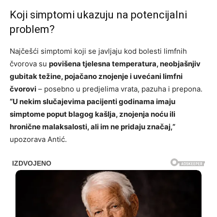
Koji simptomi ukazuju na potencijalni
problem?
Najčešći simptomi koji se javljaju kod bolesti limfnih
čvorova su
povišena tjelesna temperatura, neobjašnjiv
gubitak težine, pojačano znojenje i uvećani limfni
čvorovi
– posebno u predjelima vrata, pazuha i prepona.
“U nekim slučajevima pacijenti godinama imaju
simptome poput blagog kašlja, znojenja noću ili
hronične malaksalosti, ali im ne pridaju značaj,”
upozorava Antić.