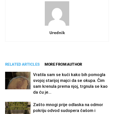
Urednik
RELATED ARTICLES
MORE FROM AUTHOR
Vratila sam se kući kako bih pomogla
svojoj starijoj majci da se okupa. Čim
sam krenula prema njoj, trgnula se kao
da ću je...
Zašto mnogi prije odlaska na odmor
pokriju odvod sudopera čašom i