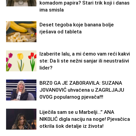
komadom papira? Stari trik koji i danas
ima smisla
Deset tegoba koje banana bolje
rješava od tableta
Izaberite lalu, a mi ćemo vam reći kakvi
ste: Da li ste nežni sanjar ili neustrašivi
lider?
BRZ0 GA JE ZAB0RAVlLA: SUZANA
J0VAN0VIĆ uhvaćena u ZAGRLJAJU
0V0G popularnog pjevača!!!
Liječila sam se u Marbelji…” ANA
NlK0LlĆ digla naciju na noge! Pjevačica
otkrila šok detalje iz života!